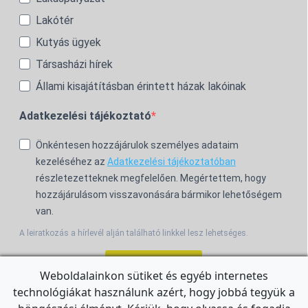
Lakótér
Kutyás ügyek
Társasházi hírek
Állami kisajátításban érintett házak lakóinak
Adatkezelési tájékoztató
Önkéntesen hozzájárulok személyes adataim
kezeléséhez az
Adatkezelési tájékoztatóban
részletezetteknek megfelelően. Megértettem, hogy
hozzájárulásom visszavonására bármikor lehetőségem
van.
A leiratkozás a hírlevél alján található linkkel lesz lehetséges.
Feliratkozom!
Weboldalainkon sütiket és egyéb internetes
technológiákat használunk azért, hogy jobbá tegyük a
For the English Newsletter, click
HERE.