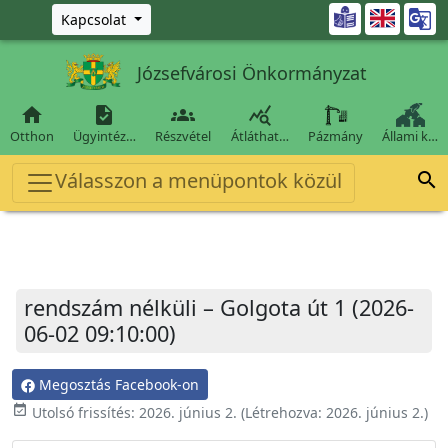
Ugrás a fő tartalomra

Kapcsolat
Józsefvárosi Önkormányzat




Otthon
Ügyintéz…
Részvétel
Átláthat…
Pázmány
Állami k…
Válasszon a menüpontok közül

rendszám nélküli – Golgota út 1 (2026-
06-02 09:10:00)
Megosztás Facebook-on
event_available
Utolsó frissítés:
2026. június 2.
(Létrehozva:
2026. június 2.
)