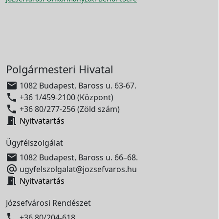
Polgármesteri Hivatal

1082 Budapest, Baross u. 63-67.

+36 1/459-2100 (Központ)

+36 80/277-256 (Zöld szám)

Nyitvatartás
Ügyfélszolgálat

1082 Budapest, Baross u. 66–68.

ugyfelszolgalat@jozsefvaros.hu

Nyitvatartás
Józsefvárosi Rendészet

+36 80/204-618