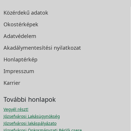
Közérdekű adatok
Okostérképek
Adatvédelem
Akadálymentesítési
nyilatkozat
Honlaptérkép
Impresszum
Karrier
További honlapok
Vegyél részt!
Józsefvárosi Lakásügynökség
Józsefvárosi lakáspályázato
Józsefvárosi Önkormányzati Bérlői csere