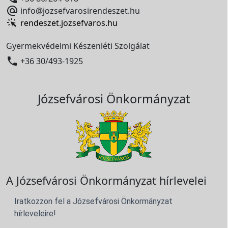

info@jozsefvarosirendeszet.hu
rendeszet.jozsefvaros.hu
Gyermekvédelmi Készenléti Szolgálat

+36 30/493-1925
Józsefvárosi Önkormányzat
A Józsefvárosi Önkormányzat hírlevelei
Iratkozzon fel a Józsefvárosi Önkormányzat
hírleveleire!