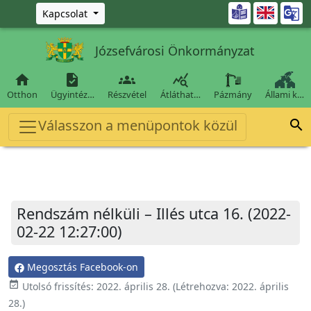
Ugrás a fő tartalomra

Kapcsolat
Józsefvárosi Önkormányzat




Otthon
Ügyintéz…
Részvétel
Átláthat…
Pázmány
Állami k…
Válasszon a menüpontok közül

Rendszám nélküli – Illés utca 16. (2022-
02-22 12:27:00)
Megosztás Facebook-on
event_available
Utolsó frissítés:
2022. április 28.
(Létrehozva:
2022. április
28.
)