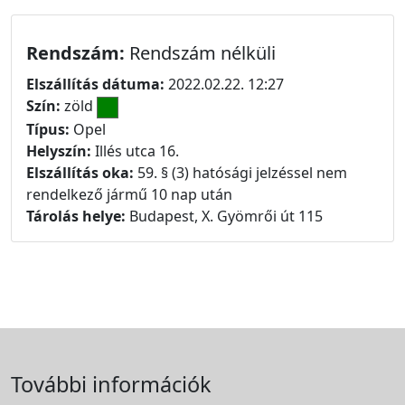
Rendszám:
Rendszám nélküli
Elszállítás dátuma:
2022.02.22. 12:27
Szín:
zöld
Típus:
Opel
Helyszín:
Illés utca 16.
Elszállítás oka:
59. § (3) hatósági jelzéssel nem
rendelkező jármű 10 nap után
Tárolás helye:
Budapest, X. Gyömrői út 115
További információk