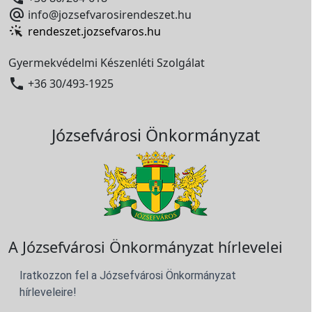

info@jozsefvarosirendeszet.hu
rendeszet.jozsefvaros.hu
Gyermekvédelmi Készenléti Szolgálat

+36 30/493-1925
Józsefvárosi Önkormányzat
A Józsefvárosi Önkormányzat hírlevelei
Iratkozzon fel a Józsefvárosi Önkormányzat
hírleveleire!