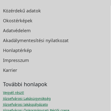
Közérdekű adatok
Okostérképek
Adatvédelem
Akadálymentesítési
nyilatkozat
Honlaptérkép
Impresszum
Karrier
További honlapok
Vegyél részt!
Józsefvárosi Lakásügynökség
Józsefvárosi lakáspályázato
Józsefvárosi Önkormányzati Bérlői csere