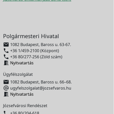
Polgármesteri Hivatal

1082 Budapest, Baross u. 63-67.

+36 1/459-2100 (Központ)

+36 80/277-256 (Zöld szám)

Nyitvatartás
Ügyfélszolgálat

1082 Budapest, Baross u. 66–68.

ugyfelszolgalat@jozsefvaros.hu

Nyitvatartás
Józsefvárosi Rendészet

+36 80/204-618