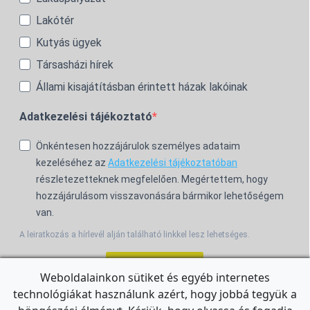
Lakótér
Kutyás ügyek
Társasházi hírek
Állami kisajátításban érintett házak lakóinak
Adatkezelési tájékoztató
Önkéntesen hozzájárulok személyes adataim
kezeléséhez az
Adatkezelési tájékoztatóban
részletezetteknek megfelelően. Megértettem, hogy
hozzájárulásom visszavonására bármikor lehetőségem
van.
A leiratkozás a hírlevél alján található linkkel lesz lehetséges.
Feliratkozom!
Weboldalainkon sütiket és egyéb internetes
technológiákat használunk azért, hogy jobbá tegyük a
For the English Newsletter, click
HERE.