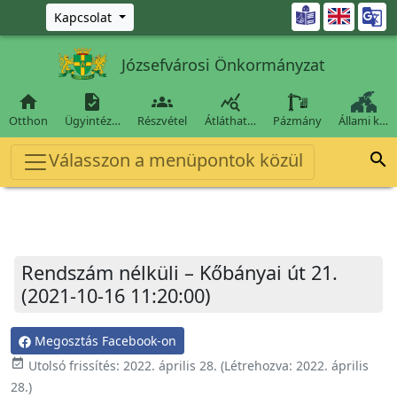
Ugrás a fő tartalomra

Kapcsolat
Józsefvárosi Önkormányzat




Otthon
Ügyintéz…
Részvétel
Átláthat…
Pázmány
Állami k…
Válasszon a menüpontok közül

Rendszám nélküli – Kőbányai út 21.
(2021-10-16 11:20:00)
Megosztás Facebook-on
event_available
Utolsó frissítés:
2022. április 28.
(Létrehozva:
2022. április
28.
)