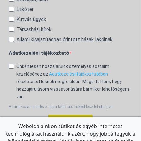
Lakótér
Kutyás ügyek
Társasházi hírek
Állami kisajátításban érintett házak lakóinak
Adatkezelési tájékoztató
Önkéntesen hozzájárulok személyes adataim
kezeléséhez az
Adatkezelési tájékoztatóban
részletezetteknek megfelelően. Megértettem, hogy
hozzájárulásom visszavonására bármikor lehetőségem
van.
A leiratkozás a hírlevél alján található linkkel lesz lehetséges.
Feliratkozom!
Weboldalainkon sütiket és egyéb internetes
technológiákat használunk azért, hogy jobbá tegyük a
For the English Newsletter, click
HERE.