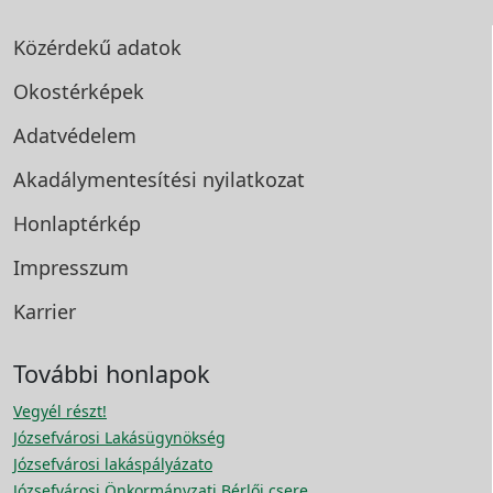
Közérdekű adatok
Okostérképek
Adatvédelem
Akadálymentesítési
nyilatkozat
Honlaptérkép
Impresszum
Karrier
További honlapok
Vegyél részt!
Józsefvárosi Lakásügynökség
Józsefvárosi lakáspályázato
Józsefvárosi Önkormányzati Bérlői csere