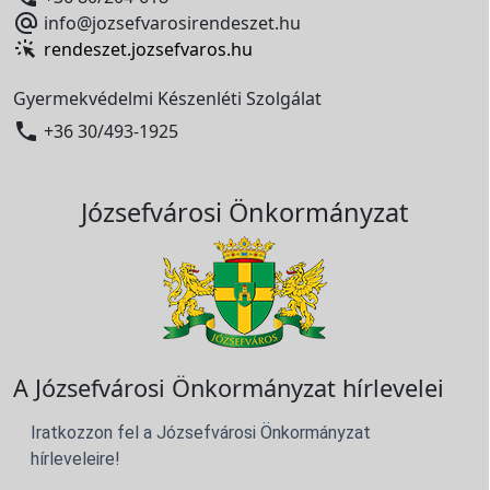

info@jozsefvarosirendeszet.hu
rendeszet.jozsefvaros.hu
Gyermekvédelmi Készenléti Szolgálat

+36 30/493-1925
Józsefvárosi Önkormányzat
A Józsefvárosi Önkormányzat hírlevelei
Iratkozzon fel a Józsefvárosi Önkormányzat
hírleveleire!