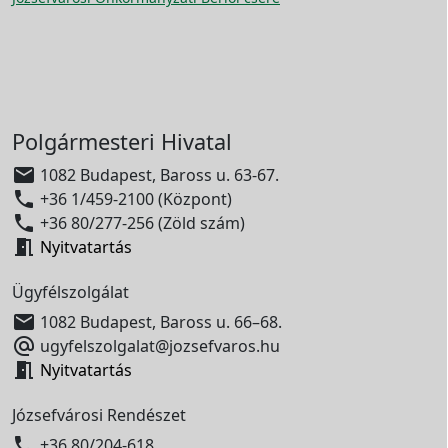
Polgármesteri Hivatal

1082 Budapest, Baross u. 63-67.

+36 1/459-2100 (Központ)

+36 80/277-256 (Zöld szám)

Nyitvatartás
Ügyfélszolgálat

1082 Budapest, Baross u. 66–68.

ugyfelszolgalat@jozsefvaros.hu

Nyitvatartás
Józsefvárosi Rendészet

+36 80/204-618