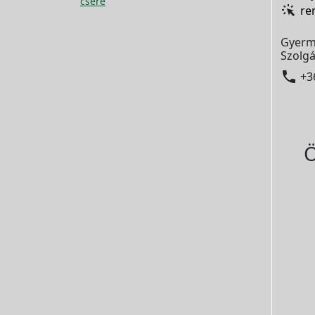
csere
re
Gyerm
Szolgá

+3
Ö