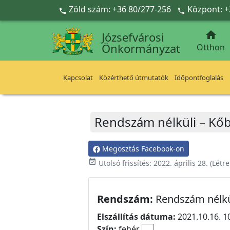
Ugrás a fő tartalomra
Zöld szám: +36 80/277-256
Központ: +



Józsefvárosi
Önkormányzat
Otthon
Kapcsolat
Közérthető útmutatók
Időpontfoglalás
Rendszám nélküli – Kőb
Megosztás Facebook-on
event_available
Utolsó frissítés:
2022. április 28.
(Létr
Rendszám:
Rendszám nélkü
Elszállítás dátuma:
2021.10.16. 1
Szín:
fehér