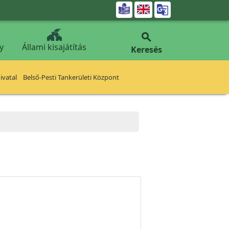


y
Állami kisajátítás
Keresés
vatal
Belső-Pesti Tankerületi Központ