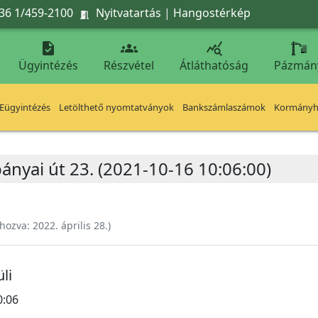
36 1/459-2100
Nyitvatartás
|
Hangostérkép




Ügyintézés
Részvétel
Átláthatóság
Pázmán
Eügyintézés
Letölthető nyomtatványok
Bankszámlaszámok
Kormányhi
ányai út 23. (2021-10-16 10:06:00)
ehozva:
2022. április 28.
)
li
0:06