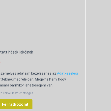
ntett házak lakóinak
 személyes adataim kezeléséhez az
Adatkezelési
tteknek megfelelően. Megértettem, hogy
ására bármikor lehetőségem van.
tó linkkel lesz lehetséges.
Feliratkozom!