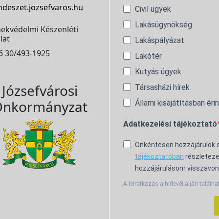
ndeszet.jozsefvaros.hu
Civil ügyek
Lakásügynökség
ekvédelmi Készenléti
lat
Lakáspályázat
6 30/493-1925
Lakótér
Kutyás ügyek
Józsefvárosi
Társasházi hírek
nkormányzat
Állami kisajátításban éri
Adatkezelési tájékoztató
Önkéntesen hozzájárulok
tájékoztatóban
részleteze
hozzájárulásom visszavon
A leiratkozás a hírlevél alján találha