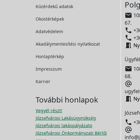
Polg
Közérdekű adatok

108
Okostérképek
67.

+36
Adatvédelem

+36
Akadálymentesítési
nyilatkozat

Ny
Honlaptérkép
Ügyfél

108
Impresszum
68.
Karrier

ugyfel
További honlapok

Ny
Vegyél részt!
József
Józsefvárosi Lakásügynökség

+3
Józsefvárosi lakáspályázato

Józsefvárosi Önkormányzati Bérlői
info@j