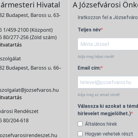
ármesteri Hivatal
A Józsefvárosi Önk
2 Budapest, Baross u. 63-
Iratkozzon fel a Józsefváro
 1/459-2100 (Központ)
Teljes név
 80/277-256 (Zöld szám)
itvatartás
Adja meg teljes nevét!
szolgálat
2 Budapest, Baross u. 66–
Email cím:
szolgalat@jozsefvaros.hu
Adja meg az email címét!
itvatartás
Válassza ki azokat a témá
városi Rendészet
hírlevelet megjelölhet.)
6 80/204-618
Általános hírek
Hogyan vehetek részt
ozsefvarosirendeszet.hu