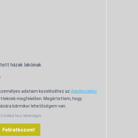
ntett házak lakóinak
 személyes adataim kezeléséhez az
Adatkezelési
tteknek megfelelően. Megértettem, hogy
ására bármikor lehetőségem van.
tó linkkel lesz lehetséges.
Feliratkozom!