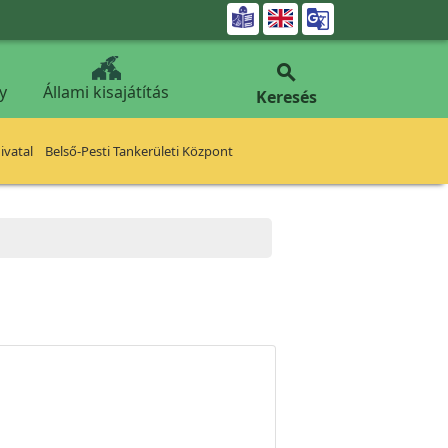


y
Állami kisajátítás
Keresés
vatal
Belső-Pesti Tankerületi Központ