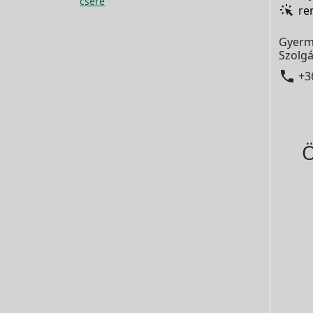
csere
re
Gyerm
Szolgá

+3
Ö