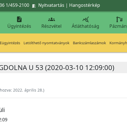
36 1/459-2100
Nyitvatartás
|
Hangostérkép




Ügyintézés
Részvétel
Átláthatóság
Pázmán
Eügyintézés
Letölthető nyomtatványok
Bankszámlaszámok
Kormányhi
GDOLNA U 53 (2020-03-10 12:09:00)
ehozva:
2022. április 28.
)
li
2:09