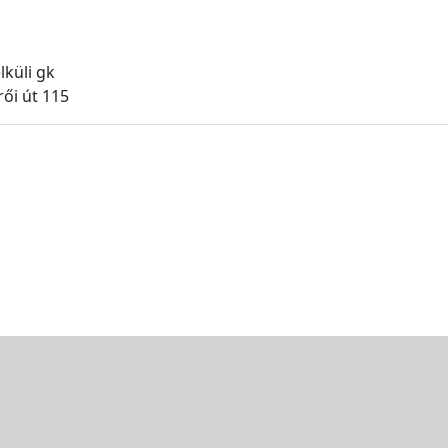
lküli gk
ői út 115