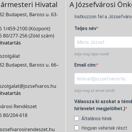
ármesteri Hivatal
A Józsefvárosi Önk
2 Budapest, Baross u. 63-
Iratkozzon fel a Józsefváro
 1/459-2100 (Központ)
Teljes név
 80/277-256 (Zöld szám)
itvatartás
Adja meg teljes nevét!
szolgálat
2 Budapest, Baross u. 66–
Email cím:
szolgalat@jozsefvaros.hu
Adja meg az email címét!
itvatartás
Válassza ki azokat a témá
városi Rendészet
hírlevelet megjelölhet.)
6 80/204-618
Általános hírek
Hogyan vehetek részt
ozsefvarosirendeszet.hu