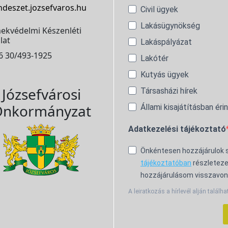
ndeszet.jozsefvaros.hu
Civil ügyek
Lakásügynökség
ekvédelmi Készenléti
lat
Lakáspályázat
6 30/493-1925
Lakótér
Kutyás ügyek
Józsefvárosi
Társasházi hírek
nkormányzat
Állami kisajátításban éri
Adatkezelési tájékoztató
Önkéntesen hozzájárulok
tájékoztatóban
részleteze
hozzájárulásom visszavon
A leiratkozás a hírlevél alján találha