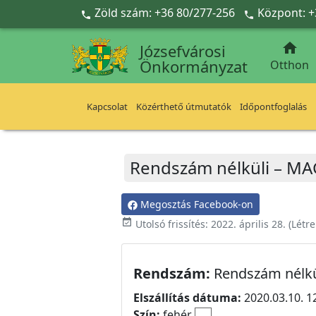
Ugrás a fő tartalomra
Zöld szám: +36 80/277-256
Központ: +



Józsefvárosi
Önkormányzat
Otthon
Kapcsolat
Közérthető útmutatók
Időpontfoglalás
Rendszám nélküli – MA
Megosztás Facebook-on
event_available
Utolsó frissítés:
2022. április 28.
(Létr
Rendszám:
Rendszám nélkü
Elszállítás dátuma:
2020.03.10. 1
Szín:
fehér