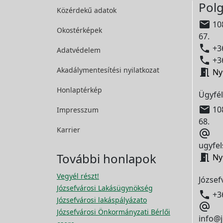
Polg
Közérdekű adatok

108
Okostérképek
67.

+36
Adatvédelem

+36
Akadálymentesítési
nyilatkozat

Ny
Honlaptérkép
Ügyfél

108
Impresszum
68.
Karrier

ugyfel
További honlapok

Ny
Vegyél részt!
József
Józsefvárosi Lakásügynökség

+3
Józsefvárosi lakáspályázato

Józsefvárosi Önkormányzati Bérlői
info@j