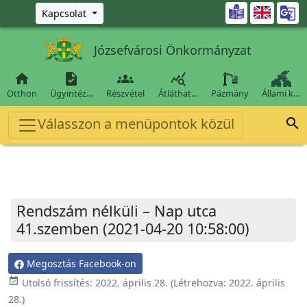
Ugrás a fő tartalomra

Kapcsolat
Józsefvárosi Önkormányzat




Otthon
Ügyintéz…
Részvétel
Átláthat…
Pázmány
Állami k…
Válasszon a menüpontok közül

Rendszám nélküli – Nap utca
41.szemben (2021-04-20 10:58:00)
Megosztás Facebook-on
event_available
Utolsó frissítés:
2022. április 28.
(Létrehozva:
2022. április
28.
)