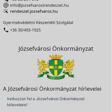

info@jozsefvarosirendeszet.hu
rendeszet.jozsefvaros.hu
Gyermekvédelmi Készenléti Szolgálat

+36 30/493-1925
Józsefvárosi Önkormányzat
A Józsefvárosi Önkormányzat hírlevelei
Iratkozzon fel a Józsefvárosi Önkormányzat
hírleveleire!