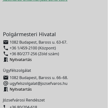
Polgármesteri Hivatal

1082 Budapest, Baross u. 63-67.

+36 1/459-2100 (Központ)

+36 80/277-256 (Zöld szám)

Nyitvatartás
Ügyfélszolgálat

1082 Budapest, Baross u. 66–68.

ugyfelszolgalat@jozsefvaros.hu

Nyitvatartás
Józsefvárosi Rendészet

+36 80/204-618