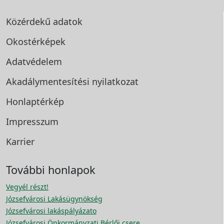
Közérdekű adatok
Okostérképek
Adatvédelem
Akadálymentesítési
nyilatkozat
Honlaptérkép
Impresszum
Karrier
További honlapok
Vegyél részt!
Józsefvárosi Lakásügynökség
Józsefvárosi lakáspályázato
Józsefvárosi Önkormányzati Bérlői csere