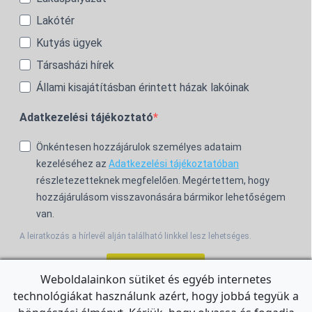
Lakótér
Kutyás ügyek
Társasházi hírek
Állami kisajátításban érintett házak lakóinak
Adatkezelési tájékoztató
Önkéntesen hozzájárulok személyes adataim
kezeléséhez az
Adatkezelési tájékoztatóban
részletezetteknek megfelelően. Megértettem, hogy
hozzájárulásom visszavonására bármikor lehetőségem
van.
A leiratkozás a hírlevél alján található linkkel lesz lehetséges.
Feliratkozom!
Weboldalainkon sütiket és egyéb internetes
technológiákat használunk azért, hogy jobbá tegyük a
For the English Newsletter, click
HERE.