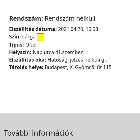
Rendszám:
Rendszám nélküli
Elszállítás dátuma:
2021.04.20. 10:58
Szín:
sárga
Típus:
Opel
Helyszín:
Nap utca 41.szemben
Elszállítás oka:
Hatósági jelzés nélküli gk
Tárolás helye:
Budapest, X. Gyömrői út 115
További információk