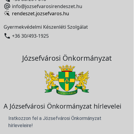

info@jozsefvarosirendeszet.hu
rendeszet.jozsefvaros.hu
Gyermekvédelmi Készenléti Szolgálat

+36 30/493-1925
Józsefvárosi Önkormányzat
A Józsefvárosi Önkormányzat hírlevelei
Iratkozzon fel a Józsefvárosi Önkormányzat
hírleveleire!