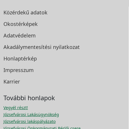
Közérdekű adatok
Okostérképek
Adatvédelem
Akadálymentesítési
nyilatkozat
Honlaptérkép
Impresszum
Karrier
További honlapok
Vegyél részt!
Józsefvárosi Lakásügynökség
Józsefvárosi lakáspályázato
Józsefvárosi Önkormányzati Bérlői csere