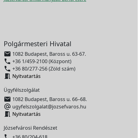
Polgármesteri Hivatal

1082 Budapest, Baross u. 63-67.

+36 1/459-2100 (Központ)

+36 80/277-256 (Zöld szám)

Nyitvatartás
Ügyfélszolgálat

1082 Budapest, Baross u. 66–68.

ugyfelszolgalat@jozsefvaros.hu

Nyitvatartás
Józsefvárosi Rendészet

+36 80/204-618