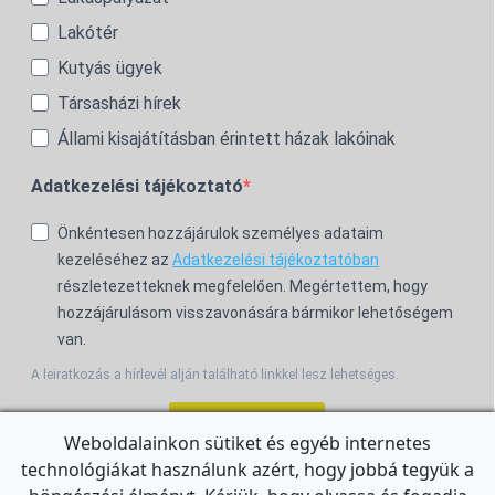
Lakótér
Kutyás ügyek
Társasházi hírek
Állami kisajátításban érintett házak lakóinak
Adatkezelési tájékoztató
Önkéntesen hozzájárulok személyes adataim
kezeléséhez az
Adatkezelési tájékoztatóban
részletezetteknek megfelelően. Megértettem, hogy
hozzájárulásom visszavonására bármikor lehetőségem
van.
A leiratkozás a hírlevél alján található linkkel lesz lehetséges.
Feliratkozom!
Weboldalainkon sütiket és egyéb internetes
technológiákat használunk azért, hogy jobbá tegyük a
For the English Newsletter, click
HERE.