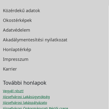
Közérdekű adatok
Okostérképek
Adatvédelem
Akadálymentesítési
nyilatkozat
Honlaptérkép
Impresszum
Karrier
További honlapok
Vegyél részt!
Józsefvárosi Lakásügynökség
Józsefvárosi lakáspályázato
Józsefvárosi Önkormányzati Bérlői csere