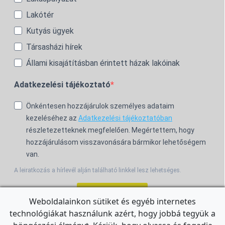
Lakótér
Kutyás ügyek
Társasházi hírek
Állami kisajátításban érintett házak lakóinak
Adatkezelési tájékoztató
Önkéntesen hozzájárulok személyes adataim
kezeléséhez az
Adatkezelési tájékoztatóban
részletezetteknek megfelelően. Megértettem, hogy
hozzájárulásom visszavonására bármikor lehetőségem
van.
A leiratkozás a hírlevél alján található linkkel lesz lehetséges.
Feliratkozom!
Weboldalainkon sütiket és egyéb internetes
technológiákat használunk azért, hogy jobbá tegyük a
For the English Newsletter, click
HERE.