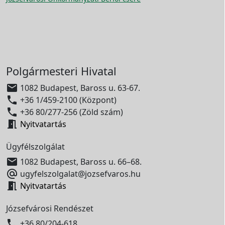
Polgármesteri Hivatal

1082 Budapest, Baross u. 63-67.

+36 1/459-2100 (Központ)

+36 80/277-256 (Zöld szám)

Nyitvatartás
Ügyfélszolgálat

1082 Budapest, Baross u. 66–68.

ugyfelszolgalat@jozsefvaros.hu

Nyitvatartás
Józsefvárosi Rendészet

+36 80/204-618