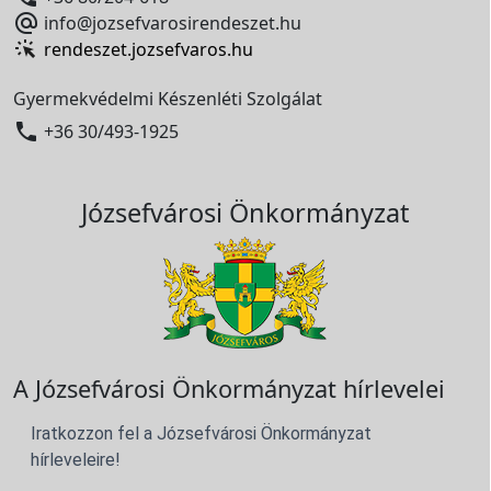

info@jozsefvarosirendeszet.hu
rendeszet.jozsefvaros.hu
Gyermekvédelmi Készenléti Szolgálat

+36 30/493-1925
Józsefvárosi Önkormányzat
A Józsefvárosi Önkormányzat hírlevelei
Iratkozzon fel a Józsefvárosi Önkormányzat
hírleveleire!