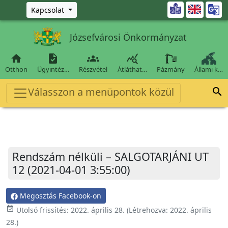
Ugrás a fő tartalomra

Kapcsolat
Józsefvárosi Önkormányzat




Otthon
Ügyintéz…
Részvétel
Átláthat…
Pázmány
Állami k…
Válasszon a menüpontok közül

Rendszám nélküli – SALGOTARJÁNI UT
12 (2021-04-01 3:55:00)
Megosztás Facebook-on
event_available
Utolsó frissítés:
2022. április 28.
(Létrehozva:
2022. április
28.
)