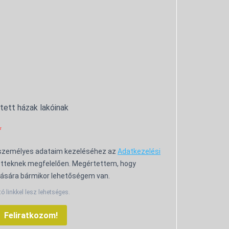
ntett házak lakóinak
 személyes adataim kezeléséhez az
Adatkezelési
tteknek megfelelően. Megértettem, hogy
ására bármikor lehetőségem van.
tó linkkel lesz lehetséges.
Feliratkozom!