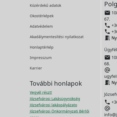
Polg
Közérdekű adatok

108
Okostérképek
67.

+36
Adatvédelem

+36
Akadálymentesítési
nyilatkozat

Ny
Honlaptérkép
Ügyfél

108
Impresszum
68.
Karrier

ugyfel
További honlapok

Ny
Vegyél részt!
József
Józsefvárosi Lakásügynökség

+3
Józsefvárosi lakáspályázato

Józsefvárosi Önkormányzati Bérlői
info@j