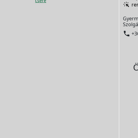
csere
re
Gyerm
Szolgá

+3
Ö