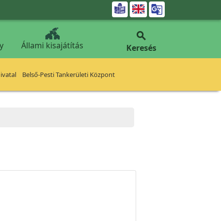


y
Állami kisajátítás
Keresés
vatal
Belső-Pesti Tankerületi Központ