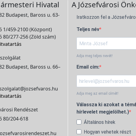
ármesteri Hivatal
A Józsefvárosi Önk
2 Budapest, Baross u. 63-
Iratkozzon fel a Józsefváro
 1/459-2100 (Központ)
Teljes név
 80/277-256 (Zöld szám)
itvatartás
Adja meg teljes nevét!
szolgálat
2 Budapest, Baross u. 66–
Email cím:
szolgalat@jozsefvaros.hu
Adja meg az email címét!
itvatartás
Válassza ki azokat a témá
városi Rendészet
hírlevelet megjelölhet.)
6 80/204-618
Általános hírek
Hogyan vehetek részt
ozsefvarosirendeszet.hu