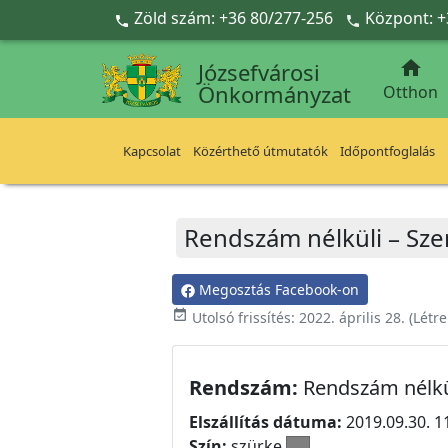
Ugrás a fő tartalomra
Zöld szám: +36 80/277-256
Központ: +



Józsefvárosi
Önkormányzat
Otthon
Kapcsolat
Közérthető útmutatók
Időpontfoglalás
Rendszám nélküli – Szer
Megosztás Facebook-on
event_available
Utolsó frissítés:
2022. április 28.
(Létr
Rendszám:
Rendszám nélkü
Elszállítás dátuma:
2019.09.30. 1
Szín:
szürke