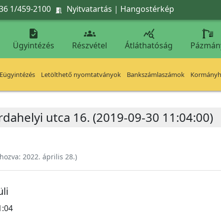
36 1/459-2100
Nyitvatartás
|
Hangostérkép




Ügyintézés
Részvétel
Átláthatóság
Pázmán
Eügyintézés
Letölthető nyomtatványok
Bankszámlaszámok
Kormányhi
dahelyi utca 16. (2019-09-30 11:04:00)
ehozva:
2022. április 28.
)
li
1:04