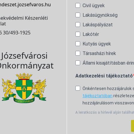
ndeszet.jozsefvaros.hu
Civil ügyek
Lakásügynökség
ekvédelmi Készenléti
lat
Lakáspályázat
6 30/493-1925
Lakótér
Kutyás ügyek
Józsefvárosi
Társasházi hírek
nkormányzat
Állami kisajátításban éri
Adatkezelési tájékoztató
Önkéntesen hozzájárulok
tájékoztatóban
részleteze
hozzájárulásom visszavon
A leiratkozás a hírlevél alján találha