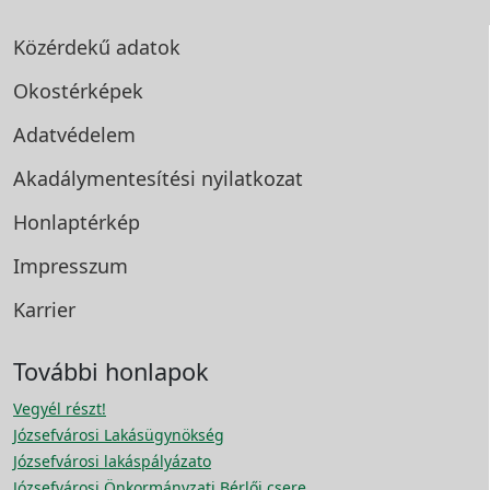
Közérdekű adatok
Okostérképek
Adatvédelem
Akadálymentesítési
nyilatkozat
Honlaptérkép
Impresszum
Karrier
További honlapok
Vegyél részt!
Józsefvárosi Lakásügynökség
Józsefvárosi lakáspályázato
Józsefvárosi Önkormányzati Bérlői csere