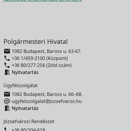
Polgármesteri Hivatal

1082 Budapest, Baross u. 63-67.

+36 1/459-2100 (Központ)

+36 80/277-256 (Zöld szám)

Nyitvatartás
Ügyfélszolgálat

1082 Budapest, Baross u. 66–68.

ugyfelszolgalat@jozsefvaros.hu

Nyitvatartás
Józsefvárosi Rendészet

+36 80/204-618