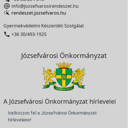

info@jozsefvarosirendeszet.hu
rendeszet.jozsefvaros.hu
Gyermekvédelmi Készenléti Szolgálat

+36 30/493-1925
Józsefvárosi Önkormányzat
A Józsefvárosi Önkormányzat hírlevelei
Iratkozzon fel a Józsefvárosi Önkormányzat
hírleveleire!