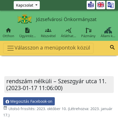
Ugrás a fő tartalomra

Kapcsolat
Józsefvárosi Önkormányzat




Otthon
Ügyintéz…
Részvétel
Átláthat…
Pázmány
Állami k…
Válasszon a menüpontok közül

rendszám nélküli – Szeszgyár utca 11.
(2023-01-17 11:06:00)
Megosztás Facebook-on
event_available
Utolsó frissítés:
2023. október 10.
(Létrehozva:
2023. január
17.
)