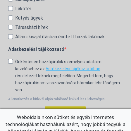
Lakótér
Kutyás ügyek
Társasházi hírek
Állami kisajátításban érintett házak lakóinak
Adatkezelési tájékoztató
Önkéntesen hozzájárulok személyes adataim
kezeléséhez az
Adatkezelési tájékoztatóban
részletezetteknek megfelelően. Megértettem, hogy
hozzájárulásom visszavonására bármikor lehetőségem
van.
A leiratkozás a hírlevél alján található linkkel lesz lehetséges.
Feliratkozom!
Weboldalainkon sütiket és egyéb internetes
technológiákat használunk azért, hogy jobbá tegyük a
For the English Newsletter, click
HERE.