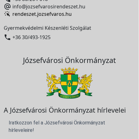

info@jozsefvarosirendeszet.hu
rendeszet.jozsefvaros.hu
Gyermekvédelmi Készenléti Szolgálat

+36 30/493-1925
Józsefvárosi Önkormányzat
A Józsefvárosi Önkormányzat hírlevelei
Iratkozzon fel a Józsefvárosi Önkormányzat
hírleveleire!