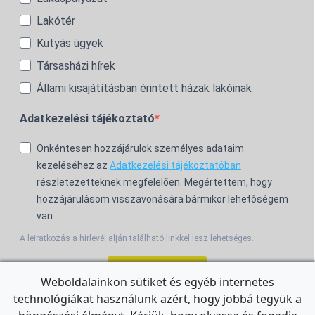
Lakótér
Kutyás ügyek
Társasházi hírek
Állami kisajátításban érintett házak lakóinak
Adatkezelési tájékoztató
Önkéntesen hozzájárulok személyes adataim
kezeléséhez az
Adatkezelési tájékoztatóban
részletezetteknek megfelelően. Megértettem, hogy
hozzájárulásom visszavonására bármikor lehetőségem
van.
A leiratkozás a hírlevél alján található linkkel lesz lehetséges.
Feliratkozom!
Weboldalainkon sütiket és egyéb internetes
technológiákat használunk azért, hogy jobbá tegyük a
For the English Newsletter, click
HERE.