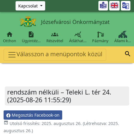
Ugrás a fő tartalomra

Kapcsolat
Józsefvárosi Önkormányzat




Otthon
Ügyintéz…
Részvétel
Átláthat…
Pázmány
Állami k…
Válasszon a menüpontok közül

rendszám nélküli – Teleki L. tér 24.
(2025-08-26 11:55:29)
Megosztás Facebook-on
event_available
Utolsó frissítés:
2025. augusztus 26.
(Létrehozva:
2025.
augusztus 26.
)