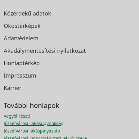
Közérdekű adatok
Okostérképek
Adatvédelem
Akadálymentesítési
nyilatkozat
Honlaptérkép
Impresszum
Karrier
További honlapok
Vegyél részt!
Józsefvárosi Lakásügynökség
Józsefvárosi lakáspályázato
Józsefvárosi Önkormányzati Bérlői csere