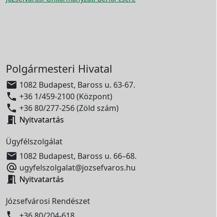
Polgármesteri Hivatal

1082 Budapest, Baross u. 63-67.

+36 1/459-2100 (Központ)

+36 80/277-256 (Zöld szám)

Nyitvatartás
Ügyfélszolgálat

1082 Budapest, Baross u. 66–68.

ugyfelszolgalat@jozsefvaros.hu

Nyitvatartás
Józsefvárosi Rendészet

+36 80/204-618