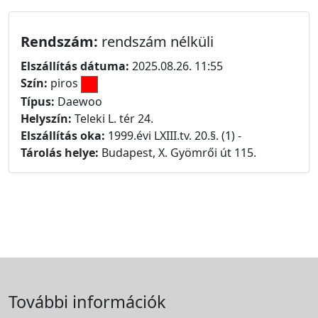
Rendszám:
rendszám nélküli
Elszállítás dátuma:
2025.08.26. 11:55
Szín:
piros
Típus:
Daewoo
Helyszín:
Teleki L. tér 24.
Elszállítás oka:
1999.évi LXIII.tv. 20.§. (1) -
Tárolás helye:
Budapest, X. Gyömrői út 115.
További információk