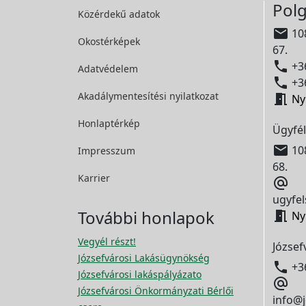
Polg
Közérdekű adatok

108
Okostérképek
67.

+36
Adatvédelem

+36
Akadálymentesítési
nyilatkozat

Ny
Honlaptérkép
Ügyfél

108
Impresszum
68.
Karrier

ugyfel
További honlapok

Ny
Vegyél részt!
József
Józsefvárosi Lakásügynökség

+3
Józsefvárosi lakáspályázato

Józsefvárosi Önkormányzati Bérlői
info@j