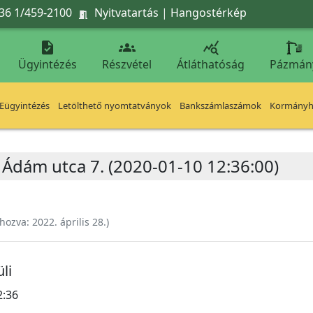
36 1/459-2100
Nyitvatartás
|
Hangostérkép




Ügyintézés
Részvétel
Átláthatóság
Pázmán
Eügyintézés
Letölthető nyomtatványok
Bankszámlaszámok
Kormányhi
 Ádám utca 7. (2020-01-10 12:36:00)
ehozva:
2022. április 28.
)
li
2:36