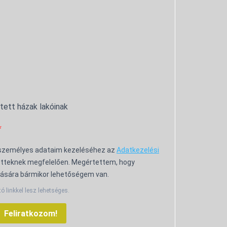
ntett házak lakóinak
 személyes adataim kezeléséhez az
Adatkezelési
tteknek megfelelően. Megértettem, hogy
ására bármikor lehetőségem van.
tó linkkel lesz lehetséges.
Feliratkozom!