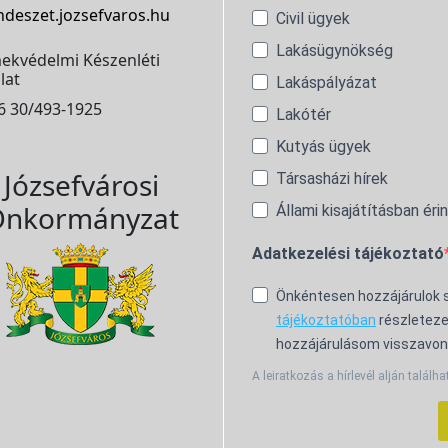
ndeszet.jozsefvaros.hu
Civil ügyek
Lakásügynökség
ekvédelmi Készenléti
lat
Lakáspályázat
6 30/493-1925
Lakótér
Kutyás ügyek
Józsefvárosi
Társasházi hírek
nkormányzat
Állami kisajátításban éri
Adatkezelési tájékoztató
Önkéntesen hozzájárulok
tájékoztatóban
részleteze
hozzájárulásom visszavon
A leiratkozás a hírlevél alján találha