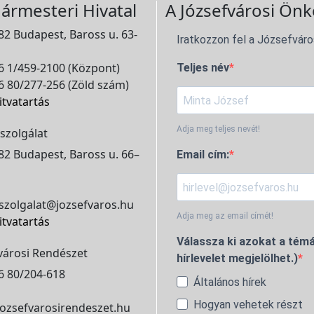
ármesteri Hivatal
A Józsefvárosi Önk
2 Budapest, Baross u. 63-
Iratkozzon fel a Józsefváro
 1/459-2100 (Központ)
Teljes név
 80/277-256 (Zöld szám)
itvatartás
Adja meg teljes nevét!
szolgálat
2 Budapest, Baross u. 66–
Email cím:
szolgalat@jozsefvaros.hu
Adja meg az email címét!
itvatartás
Válassza ki azokat a témá
városi Rendészet
hírlevelet megjelölhet.)
6 80/204-618
Általános hírek
Hogyan vehetek részt
ozsefvarosirendeszet.hu