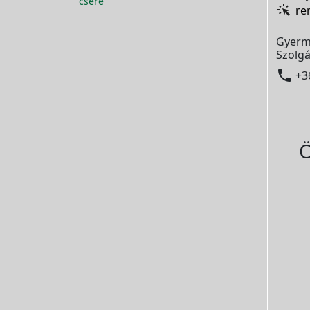
csere
re
Gyerm
Szolgá

+3
Ö