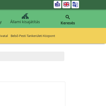


y
Állami kisajátítás
Keresés
vatal
Belső-Pesti Tankerületi Központ