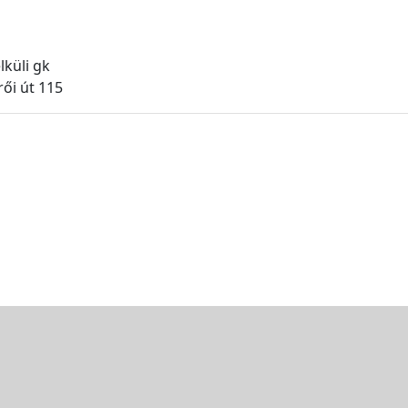
lküli gk
ői út 115