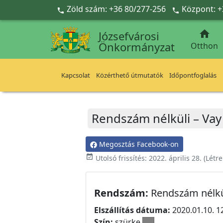
Ugrás a fő tartalomra
Zöld szám: +36 80/277-256
Központ: +



Józsefvárosi
Önkormányzat
Otthon
Kapcsolat
Közérthető útmutatók
Időpontfoglalás
Rendszám nélküli – Vay
Megosztás Facebook-on
event_available
Utolsó frissítés:
2022. április 28.
(Létr
Rendszám:
Rendszám nélkü
Elszállítás dátuma:
2020.01.10. 1
Szín:
szürke