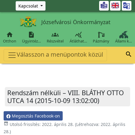
Ugrás a fő tartalomra

Kapcsolat
Józsefvárosi Önkormányzat




Otthon
Ügyintéz…
Részvétel
Átláthat…
Pázmány
Állami k…
Válasszon a menüpontok közül

Rendszám nélküli – VIII. BLÁTHY OTTO
UTCA 14 (2015-10-09 13:02:00)
Megosztás Facebook-on
event_available
Utolsó frissítés:
2022. április 28.
(Létrehozva:
2022. április
28.
)