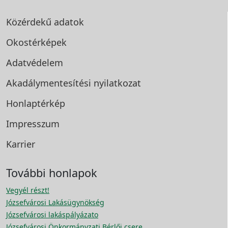
Közérdekű adatok
Okostérképek
Adatvédelem
Akadálymentesítési
nyilatkozat
Honlaptérkép
Impresszum
Karrier
További honlapok
Vegyél részt!
Józsefvárosi Lakásügynökség
Józsefvárosi lakáspályázato
Józsefvárosi Önkormányzati Bérlői csere