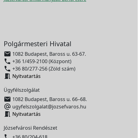
Polgármesteri Hivatal

1082 Budapest, Baross u. 63-67.

+36 1/459-2100 (Központ)

+36 80/277-256 (Zöld szám)

Nyitvatartás
Ügyfélszolgálat

1082 Budapest, Baross u. 66–68.

ugyfelszolgalat@jozsefvaros.hu

Nyitvatartás
Józsefvárosi Rendészet

+36 80/204-618