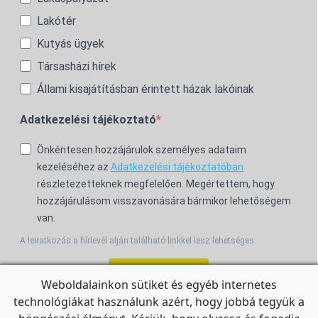
Lakótér
Kutyás ügyek
Társasházi hírek
Állami kisajátításban érintett házak lakóinak
Adatkezelési tájékoztató
Önkéntesen hozzájárulok személyes adataim
kezeléséhez az
Adatkezelési tájékoztatóban
részletezetteknek megfelelően. Megértettem, hogy
hozzájárulásom visszavonására bármikor lehetőségem
van.
A leiratkozás a hírlevél alján található linkkel lesz lehetséges.
Feliratkozom!
Weboldalainkon sütiket és egyéb internetes
technológiákat használunk azért, hogy jobbá tegyük a
For the English Newsletter, click
HERE.