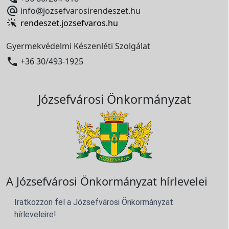

info@jozsefvarosirendeszet.hu
rendeszet.jozsefvaros.hu
Gyermekvédelmi Készenléti Szolgálat

+36 30/493-1925
Józsefvárosi Önkormányzat
A Józsefvárosi Önkormányzat hírlevelei
Iratkozzon fel a Józsefvárosi Önkormányzat
hírleveleire!