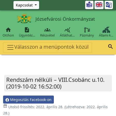
Ugrás a fő tartalomra

Kapcsolat
Józsefvárosi Önkormányzat




Otthon
Ügyintéz…
Részvétel
Átláthat…
Pázmány
Állami k…
Válasszon a menüpontok közül

Rendszám nélküli – VIII.Csobánc u.10.
(2019-10-02 16:52:00)
Megosztás Facebook-on
event_available
Utolsó frissítés:
2022. április 28.
(Létrehozva:
2022. április
28.
)