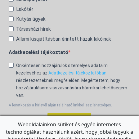
Lakótér
Kutyás ügyek
Társasházi hírek
Állami kisajátításban érintett házak lakóinak
Adatkezelési tájékoztató
Önkéntesen hozzájárulok személyes adataim
kezeléséhez az
Adatkezelési tájékoztatóban
részletezetteknek megfelelően. Megértettem, hogy
hozzájárulásom visszavonására bármikor lehetőségem
van.
A leiratkozás a hírlevél alján található linkkel lesz lehetséges.
Feliratkozom!
Weboldalainkon sütiket és egyéb internetes
technológiákat használunk azért, hogy jobbá tegyük a
For the English Newsletter, click
HERE.