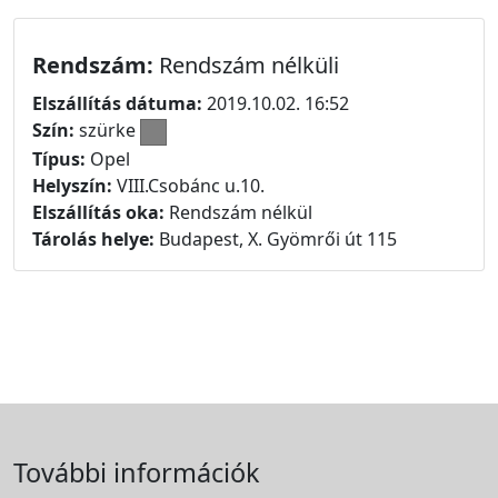
Rendszám:
Rendszám nélküli
Elszállítás dátuma:
2019.10.02. 16:52
Szín:
szürke
Típus:
Opel
Helyszín:
VIII.Csobánc u.10.
Elszállítás oka:
Rendszám nélkül
Tárolás helye:
Budapest, X. Gyömrői út 115
További információk