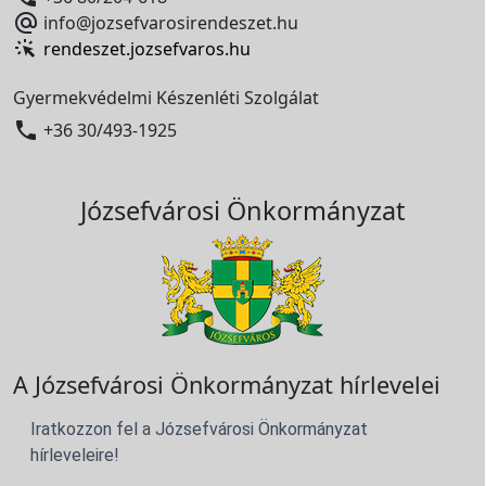

info@jozsefvarosirendeszet.hu
rendeszet.jozsefvaros.hu
Gyermekvédelmi Készenléti Szolgálat

+36 30/493-1925
Józsefvárosi Önkormányzat
A Józsefvárosi Önkormányzat hírlevelei
Iratkozzon fel a Józsefvárosi Önkormányzat
hírleveleire!