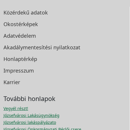
Közérdekű adatok
Okostérképek
Adatvédelem
Akadálymentesítési
nyilatkozat
Honlaptérkép
Impresszum
Karrier
További honlapok
Vegyél részt!
Józsefvárosi Lakásügynökség
Józsefvárosi lakáspályázato
Józsefvárosi Önkormányzati Bérlői csere