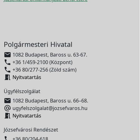
Polgármesteri Hivatal

1082 Budapest, Baross u. 63-67.

+36 1/459-2100 (Központ)

+36 80/277-256 (Zöld szám)

Nyitvatartás
Ügyfélszolgálat

1082 Budapest, Baross u. 66–68.

ugyfelszolgalat@jozsefvaros.hu

Nyitvatartás
Józsefvárosi Rendészet

+36 80/204-618