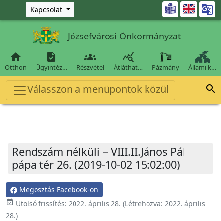
Ugrás a fő tartalomra

Kapcsolat
Józsefvárosi Önkormányzat




Otthon
Ügyintéz…
Részvétel
Átláthat…
Pázmány
Állami k…
Válasszon a menüpontok közül

Rendszám nélküli – VIII.II.János Pál
pápa tér 26. (2019-10-02 15:02:00)
Megosztás Facebook-on
event_available
Utolsó frissítés:
2022. április 28.
(Létrehozva:
2022. április
28.
)