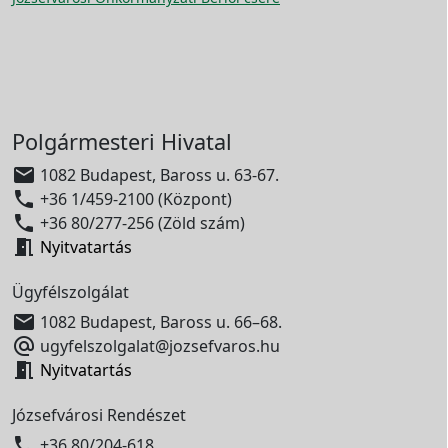
Polgármesteri Hivatal

1082 Budapest, Baross u. 63-67.

+36 1/459-2100 (Központ)

+36 80/277-256 (Zöld szám)

Nyitvatartás
Ügyfélszolgálat

1082 Budapest, Baross u. 66–68.

ugyfelszolgalat@jozsefvaros.hu

Nyitvatartás
Józsefvárosi Rendészet

+36 80/204-618