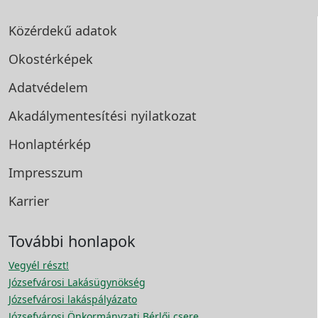
Közérdekű adatok
Okostérképek
Adatvédelem
Akadálymentesítési
nyilatkozat
Honlaptérkép
Impresszum
Karrier
További honlapok
Vegyél részt!
Józsefvárosi Lakásügynökség
Józsefvárosi lakáspályázato
Józsefvárosi Önkormányzati Bérlői csere