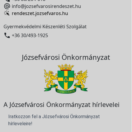

info@jozsefvarosirendeszet.hu
rendeszet.jozsefvaros.hu
Gyermekvédelmi Készenléti Szolgálat

+36 30/493-1925
Józsefvárosi Önkormányzat
A Józsefvárosi Önkormányzat hírlevelei
Iratkozzon fel a Józsefvárosi Önkormányzat
hírleveleire!