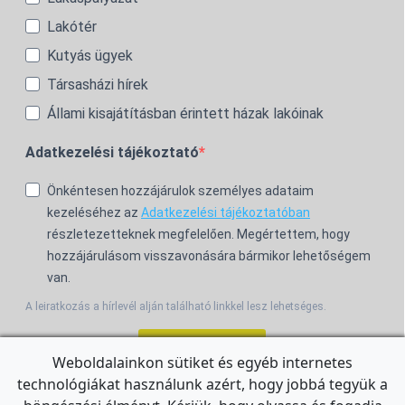
Lakótér
Kutyás ügyek
Társasházi hírek
Állami kisajátításban érintett házak lakóinak
Adatkezelési tájékoztató
Önkéntesen hozzájárulok személyes adataim
kezeléséhez az
Adatkezelési tájékoztatóban
részletezetteknek megfelelően. Megértettem, hogy
hozzájárulásom visszavonására bármikor lehetőségem
van.
A leiratkozás a hírlevél alján található linkkel lesz lehetséges.
Feliratkozom!
Weboldalainkon sütiket és egyéb internetes
technológiákat használunk azért, hogy jobbá tegyük a
For the English Newsletter, click
HERE.