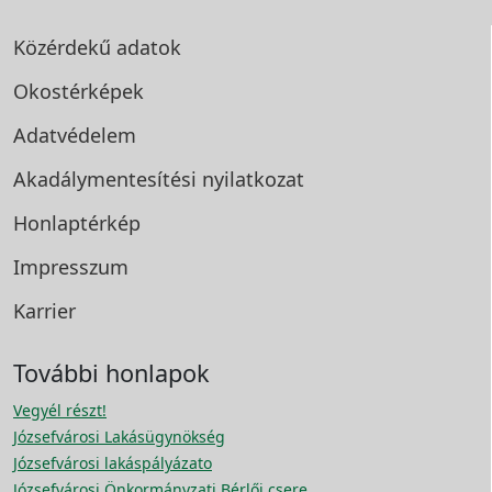
Közérdekű adatok
Okostérképek
Adatvédelem
Akadálymentesítési
nyilatkozat
Honlaptérkép
Impresszum
Karrier
További honlapok
Vegyél részt!
Józsefvárosi Lakásügynökség
Józsefvárosi lakáspályázato
Józsefvárosi Önkormányzati Bérlői csere