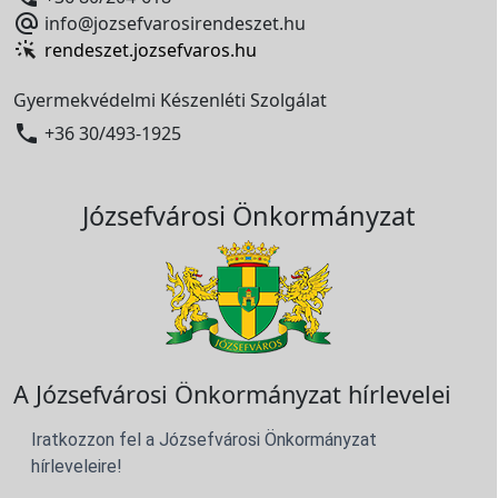

info@jozsefvarosirendeszet.hu
rendeszet.jozsefvaros.hu
Gyermekvédelmi Készenléti Szolgálat

+36 30/493-1925
Józsefvárosi Önkormányzat
A Józsefvárosi Önkormányzat hírlevelei
Iratkozzon fel a Józsefvárosi Önkormányzat
hírleveleire!