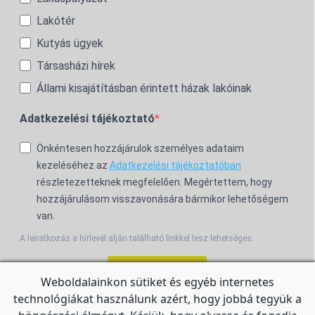
Lakótér
Kutyás ügyek
Társasházi hírek
Állami kisajátításban érintett házak lakóinak
Adatkezelési tájékoztató
Önkéntesen hozzájárulok személyes adataim
kezeléséhez az
Adatkezelési tájékoztatóban
részletezetteknek megfelelően. Megértettem, hogy
hozzájárulásom visszavonására bármikor lehetőségem
van.
A leiratkozás a hírlevél alján található linkkel lesz lehetséges.
Feliratkozom!
Weboldalainkon sütiket és egyéb internetes
technológiákat használunk azért, hogy jobbá tegyük a
For the English Newsletter, click
HERE.