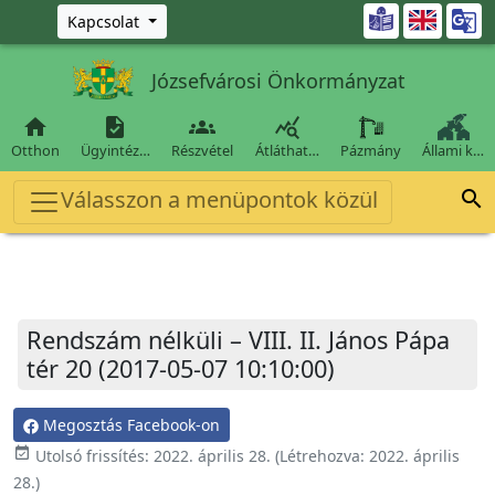
Ugrás a fő tartalomra

Kapcsolat
Józsefvárosi Önkormányzat




Otthon
Ügyintéz…
Részvétel
Átláthat…
Pázmány
Állami k…
Válasszon a menüpontok közül

Rendszám nélküli – VIII. II. János Pápa
tér 20 (2017-05-07 10:10:00)
Megosztás Facebook-on
event_available
Utolsó frissítés:
2022. április 28.
(Létrehozva:
2022. április
28.
)