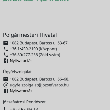
Polgármesteri Hivatal

1082 Budapest, Baross u. 63-67.

+36 1/459-2100 (Központ)

+36 80/277-256 (Zöld szám)

Nyitvatartás
Ügyfélszolgálat

1082 Budapest, Baross u. 66–68.

ugyfelszolgalat@jozsefvaros.hu

Nyitvatartás
Józsefvárosi Rendészet

+36 80/204-618