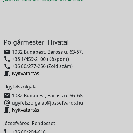
Polgármesteri Hivatal

1082 Budapest, Baross u. 63-67.

+36 1/459-2100 (Központ)

+36 80/277-256 (Zöld szám)

Nyitvatartás
Ügyfélszolgálat

1082 Budapest, Baross u. 66–68.

ugyfelszolgalat@jozsefvaros.hu

Nyitvatartás
Józsefvárosi Rendészet

+36 80/204-618