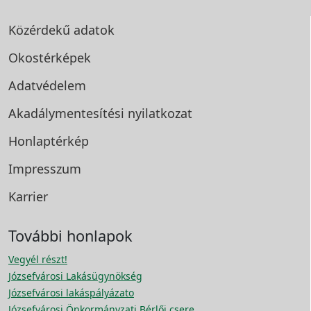
Közérdekű adatok
Okostérképek
Adatvédelem
Akadálymentesítési
nyilatkozat
Honlaptérkép
Impresszum
Karrier
További honlapok
Vegyél részt!
Józsefvárosi Lakásügynökség
Józsefvárosi lakáspályázato
Józsefvárosi Önkormányzati Bérlői csere