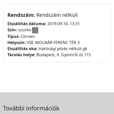
Rendszám:
Rendszám nélküli
Elszállítás dátuma:
2019.09.16. 13:31
Szín:
szürke
Típus:
Citroen
Helyszín:
VIII. MOLNÁR FERENC TÉR 3
Elszállítás oka:
Hatósági jelzés nélküli gk
Tárolás helye:
Budapest, X. Gyömrői út 115
További információk