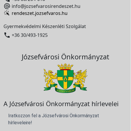

info@jozsefvarosirendeszet.hu
rendeszet.jozsefvaros.hu
Gyermekvédelmi Készenléti Szolgálat

+36 30/493-1925
Józsefvárosi Önkormányzat
A Józsefvárosi Önkormányzat hírlevelei
Iratkozzon fel a Józsefvárosi Önkormányzat
hírleveleire!