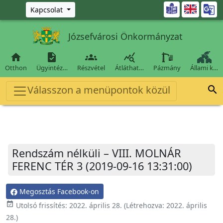
Ugrás a fő tartalomra

Kapcsolat
Józsefvárosi Önkormányzat




Otthon
Ügyintéz…
Részvétel
Átláthat…
Pázmány
Állami k…
Válasszon a menüpontok közül

Rendszám nélküli – VIII. MOLNÁR
FERENC TÉR 3 (2019-09-16 13:31:00)
Megosztás Facebook-on
event_available
Utolsó frissítés:
2022. április 28.
(Létrehozva:
2022. április
28.
)