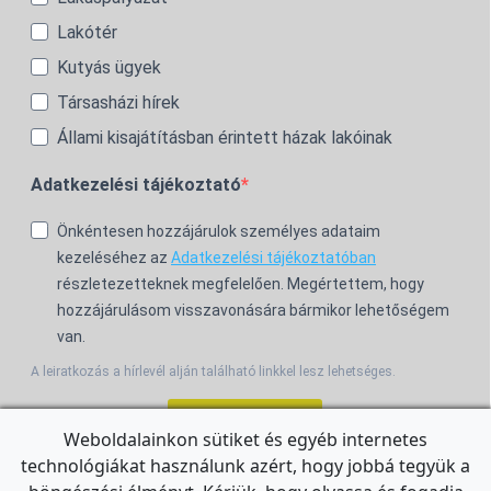
Lakótér
Kutyás ügyek
Társasházi hírek
Állami kisajátításban érintett házak lakóinak
Adatkezelési tájékoztató
Önkéntesen hozzájárulok személyes adataim
kezeléséhez az
Adatkezelési tájékoztatóban
részletezetteknek megfelelően. Megértettem, hogy
hozzájárulásom visszavonására bármikor lehetőségem
van.
A leiratkozás a hírlevél alján található linkkel lesz lehetséges.
Feliratkozom!
Weboldalainkon sütiket és egyéb internetes
technológiákat használunk azért, hogy jobbá tegyük a
For the English Newsletter, click
HERE.