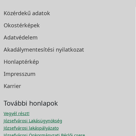
Közérdekű adatok
Okostérképek
Adatvédelem
Akadálymentesítési
nyilatkozat
Honlaptérkép
Impresszum
Karrier
További honlapok
Vegyél részt!
Józsefvárosi Lakásügynökség
Józsefvárosi lakáspályázato
Józsefvárosi Önkormányzati Bérlői csere