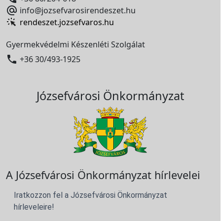

info@jozsefvarosirendeszet.hu
rendeszet.jozsefvaros.hu
Gyermekvédelmi Készenléti Szolgálat

+36 30/493-1925
Józsefvárosi Önkormányzat
A Józsefvárosi Önkormányzat hírlevelei
Iratkozzon fel a Józsefvárosi Önkormányzat
hírleveleire!