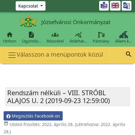
Ugrás a fő tartalomra

Kapcsolat
Józsefvárosi Önkormányzat




Otthon
Ügyintéz…
Részvétel
Átláthat…
Pázmány
Állami k…
Válasszon a menüpontok közül

Rendszám nélküli – VIII. STRÓBL
ALAJOS U. 2 (2019-09-23 12:59:00)
Megosztás Facebook-on
event_available
Utolsó frissítés:
2022. április 28.
(Létrehozva:
2022. április
28.
)