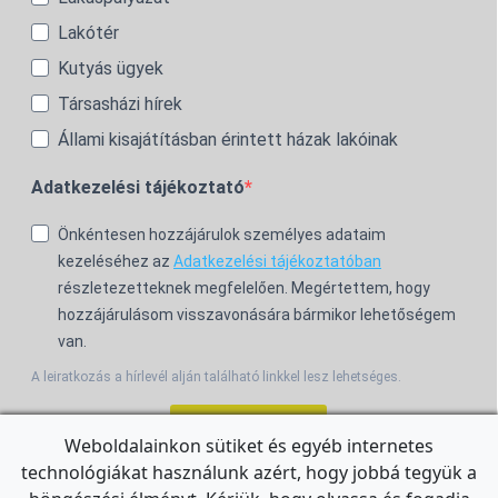
Lakótér
Kutyás ügyek
Társasházi hírek
Állami kisajátításban érintett házak lakóinak
Adatkezelési tájékoztató
Önkéntesen hozzájárulok személyes adataim
kezeléséhez az
Adatkezelési tájékoztatóban
részletezetteknek megfelelően. Megértettem, hogy
hozzájárulásom visszavonására bármikor lehetőségem
van.
A leiratkozás a hírlevél alján található linkkel lesz lehetséges.
Feliratkozom!
Weboldalainkon sütiket és egyéb internetes
technológiákat használunk azért, hogy jobbá tegyük a
For the English Newsletter, click
HERE.