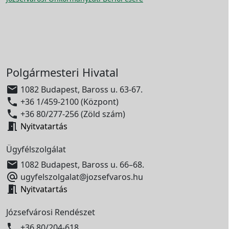
Polgármesteri Hivatal

1082 Budapest, Baross u. 63-67.

+36 1/459-2100 (Központ)

+36 80/277-256 (Zöld szám)

Nyitvatartás
Ügyfélszolgálat

1082 Budapest, Baross u. 66–68.

ugyfelszolgalat@jozsefvaros.hu

Nyitvatartás
Józsefvárosi Rendészet

+36 80/204-618