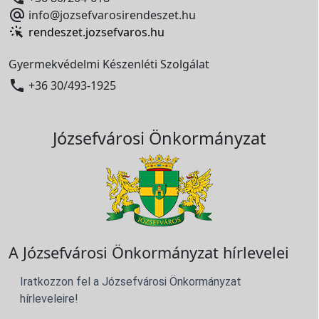

info@jozsefvarosirendeszet.hu
rendeszet.jozsefvaros.hu
Gyermekvédelmi Készenléti Szolgálat

+36 30/493-1925
Józsefvárosi Önkormányzat
A Józsefvárosi Önkormányzat hírlevelei
Iratkozzon fel a Józsefvárosi Önkormányzat
hírleveleire!