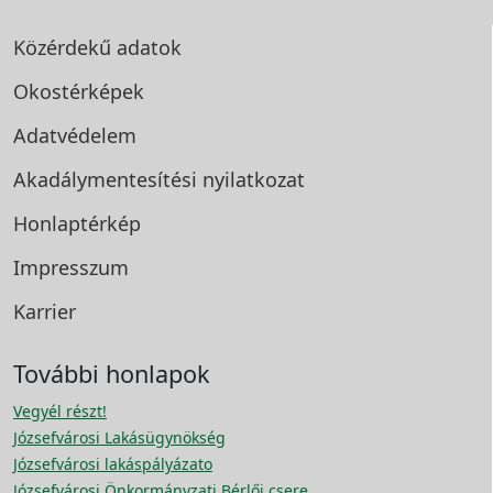
Közérdekű adatok
Okostérképek
Adatvédelem
Akadálymentesítési
nyilatkozat
Honlaptérkép
Impresszum
Karrier
További honlapok
Vegyél részt!
Józsefvárosi Lakásügynökség
Józsefvárosi lakáspályázato
Józsefvárosi Önkormányzati Bérlői csere