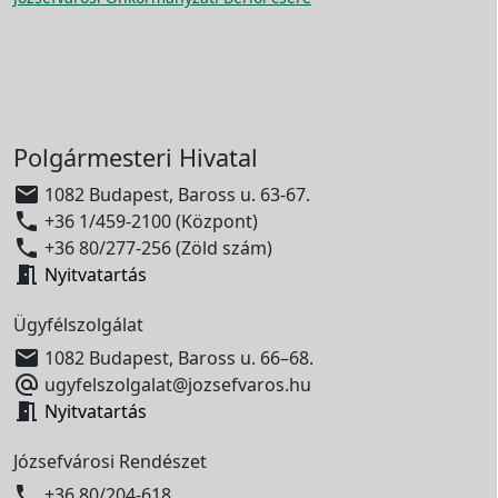
Polgármesteri Hivatal

1082 Budapest, Baross u. 63-67.

+36 1/459-2100 (Központ)

+36 80/277-256 (Zöld szám)

Nyitvatartás
Ügyfélszolgálat

1082 Budapest, Baross u. 66–68.

ugyfelszolgalat@jozsefvaros.hu

Nyitvatartás
Józsefvárosi Rendészet

+36 80/204-618