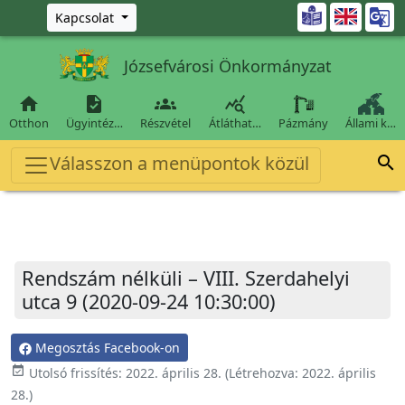
Ugrás a fő tartalomra

Kapcsolat
Józsefvárosi Önkormányzat




Otthon
Ügyintéz…
Részvétel
Átláthat…
Pázmány
Állami k…
Válasszon a menüpontok közül

Rendszám nélküli – VIII. Szerdahelyi
utca 9 (2020-09-24 10:30:00)
Megosztás Facebook-on
event_available
Utolsó frissítés:
2022. április 28.
(Létrehozva:
2022. április
28.
)