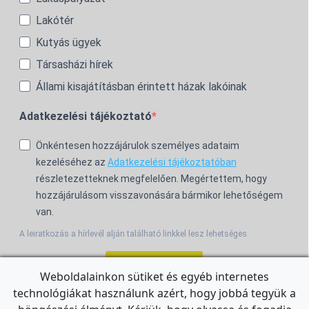
Lakótér
Kutyás ügyek
Társasházi hírek
Állami kisajátításban érintett házak lakóinak
Adatkezelési tájékoztató
Önkéntesen hozzájárulok személyes adataim
kezeléséhez az
Adatkezelési tájékoztatóban
részletezetteknek megfelelően. Megértettem, hogy
hozzájárulásom visszavonására bármikor lehetőségem
van.
A leiratkozás a hírlevél alján található linkkel lesz lehetséges.
Feliratkozom!
Weboldalainkon sütiket és egyéb internetes
technológiákat használunk azért, hogy jobbá tegyük a
For the English Newsletter, click
HERE.