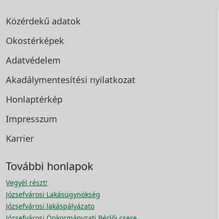
Közérdekű adatok
Okostérképek
Adatvédelem
Akadálymentesítési
nyilatkozat
Honlaptérkép
Impresszum
Karrier
További honlapok
Vegyél részt!
Józsefvárosi Lakásügynökség
Józsefvárosi lakáspályázato
Józsefvárosi Önkormányzati Bérlői csere