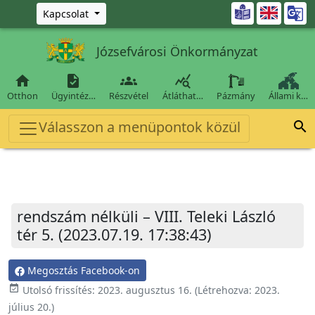
Ugrás a fő tartalomra

Kapcsolat
Józsefvárosi Önkormányzat




Otthon
Ügyintéz…
Részvétel
Átláthat…
Pázmány
Állami k…
Válasszon a menüpontok közül

rendszám nélküli – VIII. Teleki László
tér 5. (2023.07.19. 17:38:43)
Megosztás Facebook-on
event_available
Utolsó frissítés:
2023. augusztus 16.
(Létrehozva:
2023.
július 20.
)