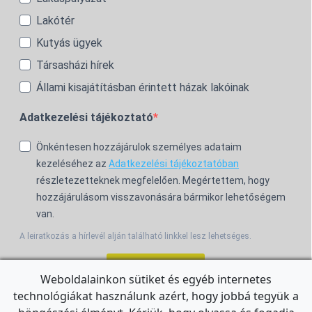
Lakótér
Kutyás ügyek
Társasházi hírek
Állami kisajátításban érintett házak lakóinak
Adatkezelési tájékoztató
Önkéntesen hozzájárulok személyes adataim
kezeléséhez az
Adatkezelési tájékoztatóban
részletezetteknek megfelelően. Megértettem, hogy
hozzájárulásom visszavonására bármikor lehetőségem
van.
A leiratkozás a hírlevél alján található linkkel lesz lehetséges.
Feliratkozom!
Weboldalainkon sütiket és egyéb internetes
technológiákat használunk azért, hogy jobbá tegyük a
For the English Newsletter, click
HERE.