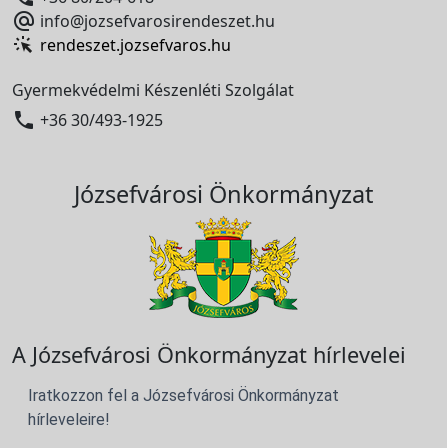

info@jozsefvarosirendeszet.hu
rendeszet.jozsefvaros.hu
Gyermekvédelmi Készenléti Szolgálat

+36 30/493-1925
Józsefvárosi Önkormányzat
A Józsefvárosi Önkormányzat hírlevelei
Iratkozzon fel a Józsefvárosi Önkormányzat
hírleveleire!