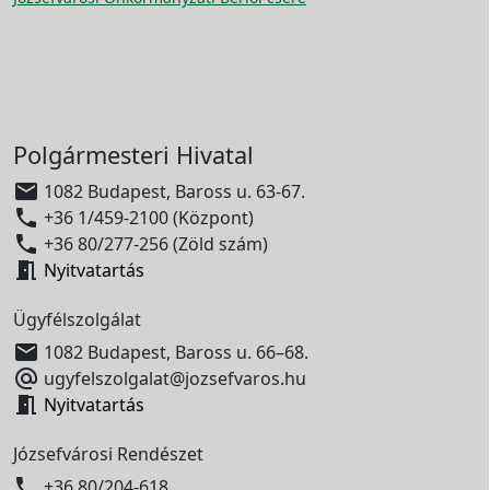
Polgármesteri Hivatal

1082 Budapest, Baross u. 63-67.

+36 1/459-2100 (Központ)

+36 80/277-256 (Zöld szám)

Nyitvatartás
Ügyfélszolgálat

1082 Budapest, Baross u. 66–68.

ugyfelszolgalat@jozsefvaros.hu

Nyitvatartás
Józsefvárosi Rendészet

+36 80/204-618