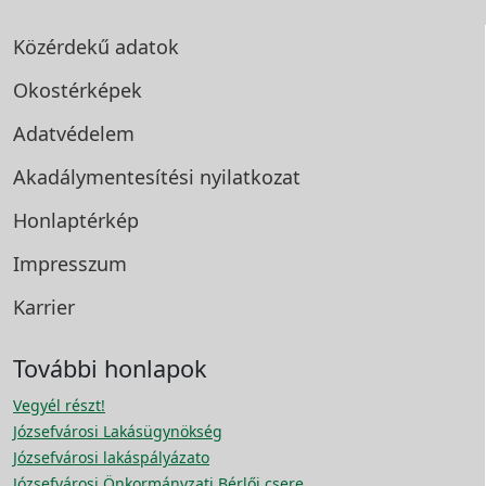
Közérdekű adatok
Okostérképek
Adatvédelem
Akadálymentesítési
nyilatkozat
Honlaptérkép
Impresszum
Karrier
További honlapok
Vegyél részt!
Józsefvárosi Lakásügynökség
Józsefvárosi lakáspályázato
Józsefvárosi Önkormányzati Bérlői csere