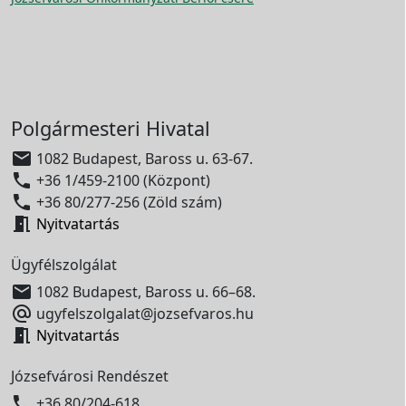
Polgármesteri Hivatal

1082 Budapest, Baross u. 63-67.

+36 1/459-2100 (Központ)

+36 80/277-256 (Zöld szám)

Nyitvatartás
Ügyfélszolgálat

1082 Budapest, Baross u. 66–68.

ugyfelszolgalat@jozsefvaros.hu

Nyitvatartás
Józsefvárosi Rendészet

+36 80/204-618