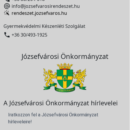

info@jozsefvarosirendeszet.hu
rendeszet.jozsefvaros.hu
Gyermekvédelmi Készenléti Szolgálat

+36 30/493-1925
Józsefvárosi Önkormányzat
A Józsefvárosi Önkormányzat hírlevelei
Iratkozzon fel a Józsefvárosi Önkormányzat
hírleveleire!