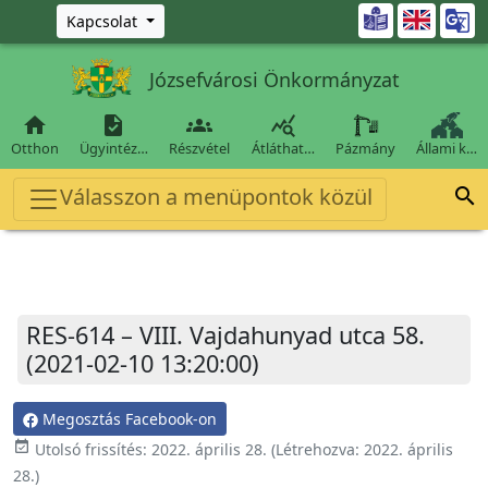
Ugrás a fő tartalomra

Kapcsolat
Józsefvárosi Önkormányzat




Otthon
Ügyintéz…
Részvétel
Átláthat…
Pázmány
Állami k…
Válasszon a menüpontok közül

RES-614 – VIII. Vajdahunyad utca 58.
(2021-02-10 13:20:00)
Megosztás Facebook-on
event_available
Utolsó frissítés:
2022. április 28.
(Létrehozva:
2022. április
28.
)