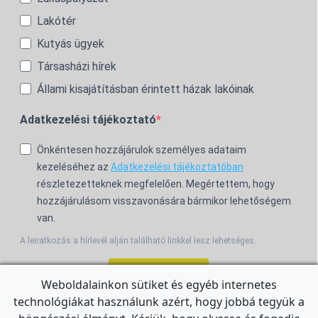
Lakótér
Kutyás ügyek
Társasházi hírek
Állami kisajátításban érintett házak lakóinak
Adatkezelési tájékoztató
Önkéntesen hozzájárulok személyes adataim
kezeléséhez az
Adatkezelési tájékoztatóban
részletezetteknek megfelelően. Megértettem, hogy
hozzájárulásom visszavonására bármikor lehetőségem
van.
A leiratkozás a hírlevél alján található linkkel lesz lehetséges.
Feliratkozom!
Weboldalainkon sütiket és egyéb internetes
technológiákat használunk azért, hogy jobbá tegyük a
For the English Newsletter, click
HERE.