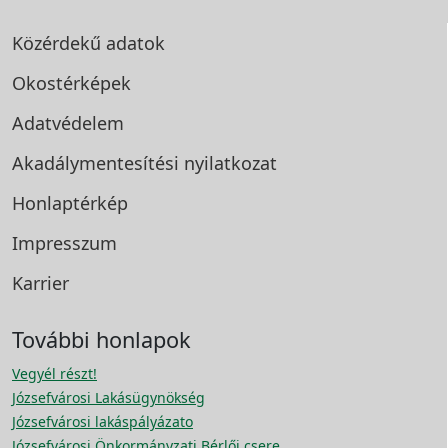
Közérdekű adatok
Okostérképek
Adatvédelem
Akadálymentesítési
nyilatkozat
Honlaptérkép
Impresszum
Karrier
További honlapok
Vegyél részt!
Józsefvárosi Lakásügynökség
Józsefvárosi lakáspályázato
Józsefvárosi Önkormányzati Bérlői csere