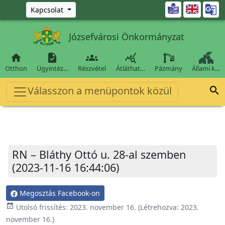
Ugrás a fő tartalomra

Kapcsolat
Józsefvárosi Önkormányzat




Otthon
Ügyintéz…
Részvétel
Átláthat…
Pázmány
Állami k…
Válasszon a menüpontok közül

RN – Bláthy Ottó u. 28-al szemben
(2023-11-16 16:44:06)
Megosztás Facebook-on
event_available
Utolsó frissítés:
2023. november 16.
(Létrehozva:
2023.
november 16.
)