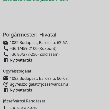
Polgármesteri Hivatal

1082 Budapest, Baross u. 63-67.

+36 1/459-2100 (Központ)

+36 80/277-256 (Zöld szám)

Nyitvatartás
Ügyfélszolgálat

1082 Budapest, Baross u. 66–68.

ugyfelszolgalat@jozsefvaros.hu

Nyitvatartás
Józsefvárosi Rendészet

+36 80/204-618