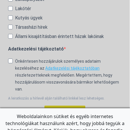
Lakótér
Kutyás ügyek
Társasházi hírek
Állami kisajátításban érintett házak lakóinak
Adatkezelési tájékoztató
Önkéntesen hozzájárulok személyes adataim
kezeléséhez az
Adatkezelési tájékoztatóban
részletezetteknek megfelelően. Megértettem, hogy
hozzájárulásom visszavonására bármikor lehetőségem
van.
A leiratkozás a hírlevél alján található linkkel lesz lehetséges.
Feliratkozom!
Weboldalainkon sütiket és egyéb internetes
technológiákat használunk azért, hogy jobbá tegyük a
For the English Newsletter, click
HERE.