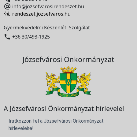

info@jozsefvarosirendeszet.hu
rendeszet.jozsefvaros.hu
Gyermekvédelmi Készenléti Szolgálat

+36 30/493-1925
Józsefvárosi Önkormányzat
A Józsefvárosi Önkormányzat hírlevelei
Iratkozzon fel a Józsefvárosi Önkormányzat
hírleveleire!