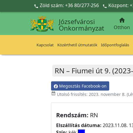
Ugrás a fő tartalomra
Zöld szám: +36 80/277-256
Központ: +



Józsefvárosi
Önkormányzat
Otthon
Kapcsolat
Közérthető útmutatók
Időpontfoglalás
RN – Fiumei út 9. (2023
Megosztás Facebook-on
event_available
Utolsó frissítés:
2023. november 8.
(Lé
Rendszám:
RN
Elszállítás dátuma:
2023.11.08. 1
Szín:
kék