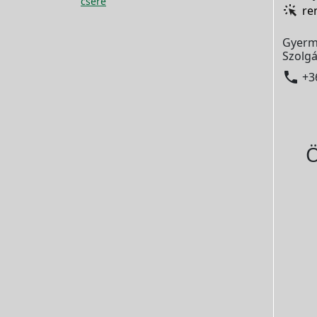
csere
re
Gyerm
Szolgá

+3
Ö