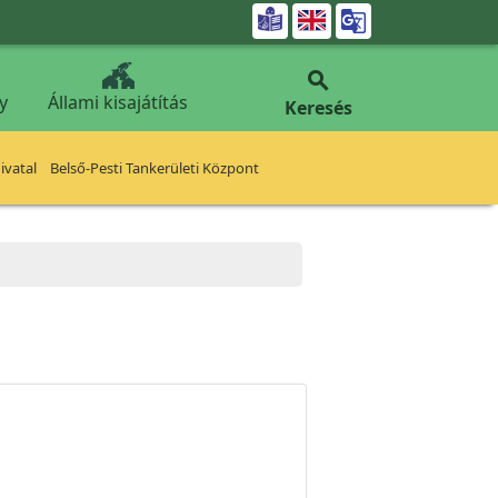


y
Állami kisajátítás
Keresés
vatal
Belső-Pesti Tankerületi Központ