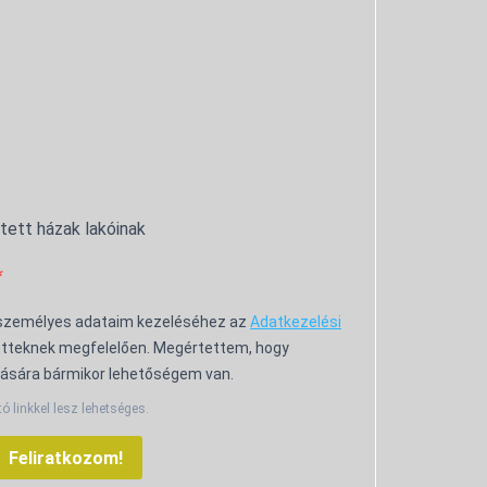
ntett házak lakóinak
 személyes adataim kezeléséhez az
Adatkezelési
tteknek megfelelően. Megértettem, hogy
ására bármikor lehetőségem van.
tó linkkel lesz lehetséges.
Feliratkozom!