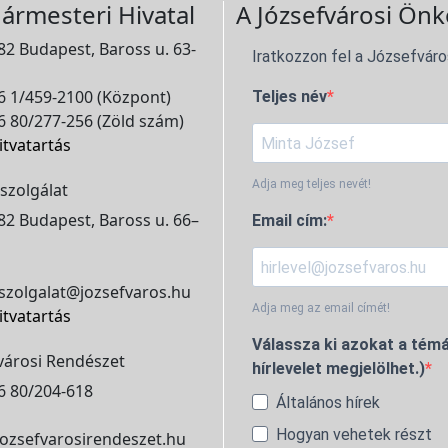
ármesteri Hivatal
A Józsefvárosi Önk
2 Budapest, Baross u. 63-
Iratkozzon fel a Józsefváro
 1/459-2100 (Központ)
Teljes név
 80/277-256 (Zöld szám)
itvatartás
Adja meg teljes nevét!
szolgálat
2 Budapest, Baross u. 66–
Email cím:
szolgalat@jozsefvaros.hu
Adja meg az email címét!
itvatartás
Válassza ki azokat a témá
városi Rendészet
hírlevelet megjelölhet.)
6 80/204-618
Általános hírek
Hogyan vehetek részt
ozsefvarosirendeszet.hu