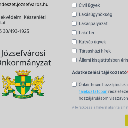
ndeszet.jozsefvaros.hu
Civil ügyek
Lakásügynökség
ekvédelmi Készenléti
lat
Lakáspályázat
6 30/493-1925
Lakótér
Kutyás ügyek
Józsefvárosi
Társasházi hírek
nkormányzat
Állami kisajátításban éri
Adatkezelési tájékoztató
Önkéntesen hozzájárulok
tájékoztatóban
részleteze
hozzájárulásom visszavon
A leiratkozás a hírlevél alján találha