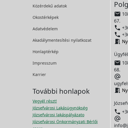
Polg
Közérdekű adatok

108
Okostérképek
67.

+36
Adatvédelem

+36
Akadálymentesítési
nyilatkozat

Ny
Honlaptérkép
Ügyfél

108
Impresszum
68.
Karrier

ugyfel
További honlapok

Ny
Vegyél részt!
József
Józsefvárosi Lakásügynökség

+3
Józsefvárosi lakáspályázato

Józsefvárosi Önkormányzati Bérlői
info@j