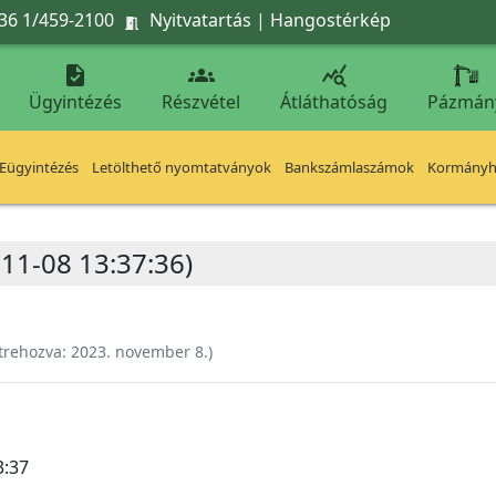
36 1/459-2100
Nyitvatartás
|
Hangostérkép




Ügyintézés
Részvétel
Átláthatóság
Pázmán
Eügyintézés
Letölthető nyomtatványok
Bankszámlaszámok
Kormányhi
-11-08 13:37:36)
trehozva:
2023. november 8.
)
3:37