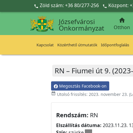
Ugrás a fő tartalomra
Zöld szám: +36 80/277-256
Központ: +



Józsefvárosi
Önkormányzat
Otthon
Kapcsolat
Közérthető útmutatók
Időpontfoglalás
RN – Fiumei út 9. (2023
Megosztás Facebook-on
event_available
Utolsó frissítés:
2023. november 23.
(L
Rendszám:
RN
Elszállítás dátuma:
2023.11.23. 1
Szín:
szürke