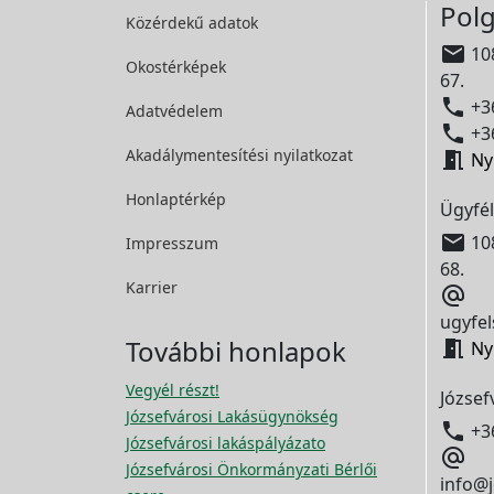
Polg
Közérdekű adatok

108
Okostérképek
67.

+36
Adatvédelem

+36
Akadálymentesítési
nyilatkozat

Ny
Honlaptérkép
Ügyfél

108
Impresszum
68.
Karrier

ugyfel
További honlapok

Ny
Vegyél részt!
József
Józsefvárosi Lakásügynökség

+3
Józsefvárosi lakáspályázato

Józsefvárosi Önkormányzati Bérlői
info@j