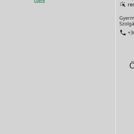
csere
re
Gyerm
Szolgá

+3
Ö