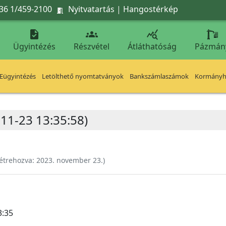
36 1/459-2100
Nyitvatartás
|
Hangostérkép




Ügyintézés
Részvétel
Átláthatóság
Pázmán
Eügyintézés
Letölthető nyomtatványok
Bankszámlaszámok
Kormányhi
-11-23 13:35:58)
étrehozva:
2023. november 23.
)
3:35