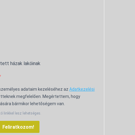
ntett házak lakóinak
 személyes adataim kezeléséhez az
Adatkezelési
tteknek megfelelően. Megértettem, hogy
ására bármikor lehetőségem van.
tó linkkel lesz lehetséges.
Feliratkozom!