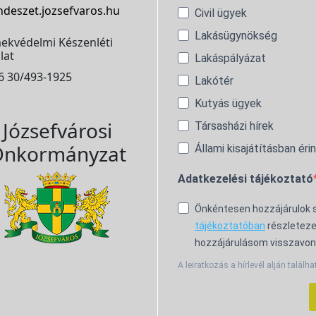
ndeszet.jozsefvaros.hu
Civil ügyek
Lakásügynökség
ekvédelmi Készenléti
lat
Lakáspályázat
6 30/493-1925
Lakótér
Kutyás ügyek
Józsefvárosi
Társasházi hírek
nkormányzat
Állami kisajátításban éri
Adatkezelési tájékoztató
Önkéntesen hozzájárulok
tájékoztatóban
részleteze
hozzájárulásom visszavon
A leiratkozás a hírlevél alján találha