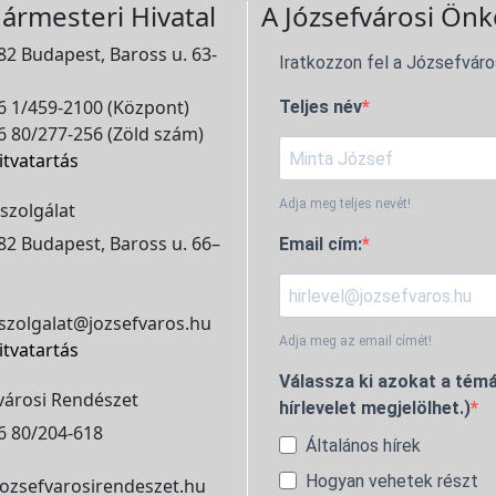
ármesteri Hivatal
A Józsefvárosi Önk
2 Budapest, Baross u. 63-
Iratkozzon fel a Józsefváro
 1/459-2100 (Központ)
Teljes név
 80/277-256 (Zöld szám)
itvatartás
Adja meg teljes nevét!
szolgálat
2 Budapest, Baross u. 66–
Email cím:
szolgalat@jozsefvaros.hu
Adja meg az email címét!
itvatartás
Válassza ki azokat a témá
városi Rendészet
hírlevelet megjelölhet.)
6 80/204-618
Általános hírek
Hogyan vehetek részt
ozsefvarosirendeszet.hu