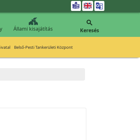


y
Állami kisajátítás
Keresés
vatal
Belső-Pesti Tankerületi Központ