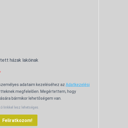
ntett házak lakóinak
 személyes adataim kezeléséhez az
Adatkezelési
tteknek megfelelően. Megértettem, hogy
ására bármikor lehetőségem van.
tó linkkel lesz lehetséges.
Feliratkozom!