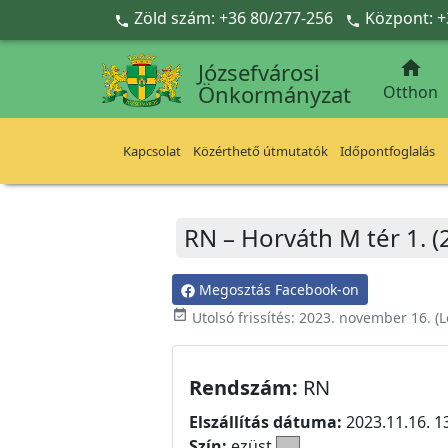
Ugrás a fő tartalomra
Zöld szám: +36 80/277-256
Központ: +



Józsefvárosi
Önkormányzat
Otthon
Kapcsolat
Közérthető útmutatók
Időpontfoglalás
RN – Horváth M tér 1. (
Megosztás Facebook-on
event_available
Utolsó frissítés:
2023. november 16.
(L
Rendszám:
RN
Elszállítás dátuma:
2023.11.16. 1
Szín:
ezüst