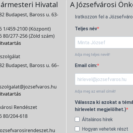
ármesteri Hivatal
A Józsefvárosi Önk
2 Budapest, Baross u. 63-
Iratkozzon fel a Józsefváro
 1/459-2100 (Központ)
Teljes név
 80/277-256 (Zöld szám)
itvatartás
Adja meg teljes nevét!
szolgálat
2 Budapest, Baross u. 66–
Email cím:
szolgalat@jozsefvaros.hu
Adja meg az email címét!
itvatartás
Válassza ki azokat a témá
városi Rendészet
hírlevelet megjelölhet.)
6 80/204-618
Általános hírek
Hogyan vehetek részt
ozsefvarosirendeszet.hu