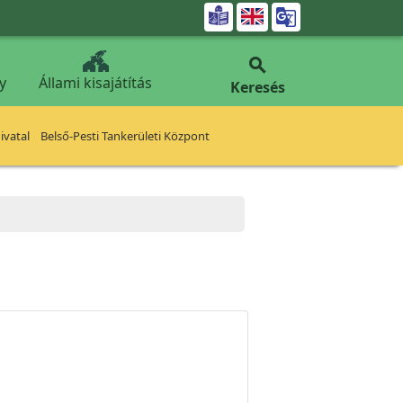


y
Állami kisajátítás
Keresés
vatal
Belső-Pesti Tankerületi Központ