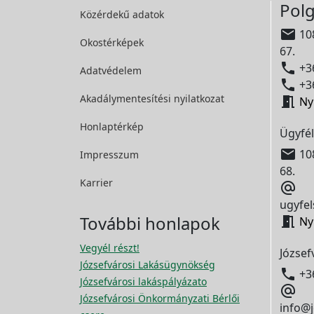
Polg
Közérdekű adatok

108
Okostérképek
67.

+36
Adatvédelem

+36
Akadálymentesítési
nyilatkozat

Ny
Honlaptérkép
Ügyfél

108
Impresszum
68.
Karrier

ugyfel
További honlapok

Ny
Vegyél részt!
József
Józsefvárosi Lakásügynökség

+3
Józsefvárosi lakáspályázato

Józsefvárosi Önkormányzati Bérlői
info@j