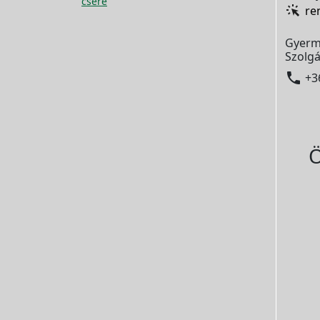
csere
re
Gyerm
Szolgá

+3
Ö