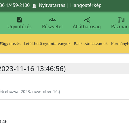
36 1/459-2100
Nyitvatartás
|
Hangostérkép




Ügyintézés
Részvétel
Átláthatóság
Pázmán
Eügyintézés
Letölthető nyomtatványok
Bankszámlaszámok
Kormányhi
2023-11-16 13:46:56)
étrehozva:
2023. november 16.
)
3:46