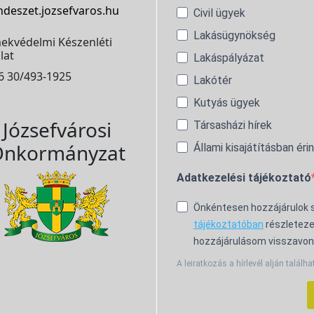
ndeszet.jozsefvaros.hu
Civil ügyek
Lakásügynökség
ekvédelmi Készenléti
lat
Lakáspályázat
6 30/493-1925
Lakótér
Kutyás ügyek
Józsefvárosi
Társasházi hírek
nkormányzat
Állami kisajátításban éri
Adatkezelési tájékoztató
Önkéntesen hozzájárulok
tájékoztatóban
részleteze
hozzájárulásom visszavon
A leiratkozás a hírlevél alján találha