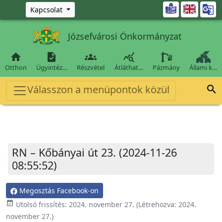
Ugrás a fő tartalomra

Kapcsolat
Józsefvárosi Önkormányzat




Otthon
Ügyintéz…
Részvétel
Átláthat…
Pázmány
Állami k…
Válasszon a menüpontok közül

RN – Kőbányai út 23. (2024-11-26
08:55:52)
Megosztás Facebook-on
event_available
Utolsó frissítés:
2024. november 27.
(Létrehozva:
2024.
november 27.
)