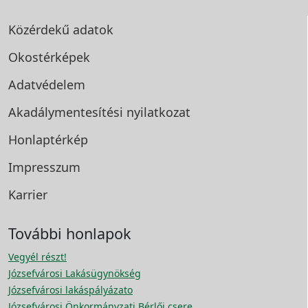
Közérdekű adatok
Okostérképek
Adatvédelem
Akadálymentesítési
nyilatkozat
Honlaptérkép
Impresszum
Karrier
További honlapok
Vegyél részt!
Józsefvárosi Lakásügynökség
Józsefvárosi lakáspályázato
Józsefvárosi Önkormányzati Bérlői csere