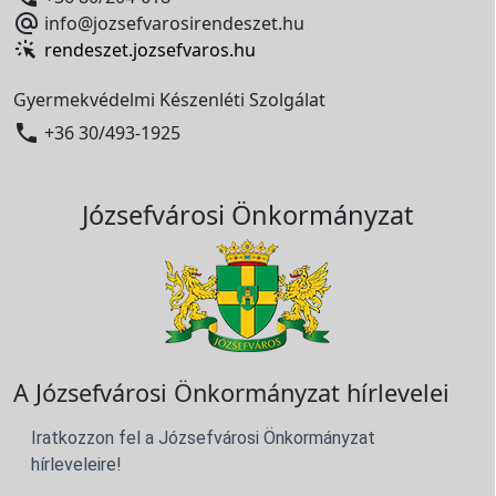

info@jozsefvarosirendeszet.hu
rendeszet.jozsefvaros.hu
Gyermekvédelmi Készenléti Szolgálat

+36 30/493-1925
Józsefvárosi Önkormányzat
A Józsefvárosi Önkormányzat hírlevelei
Iratkozzon fel a Józsefvárosi Önkormányzat
hírleveleire!