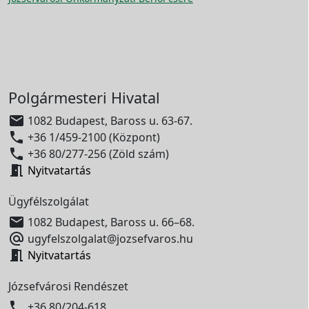
Polgármesteri Hivatal

1082 Budapest, Baross u. 63-67.

+36 1/459-2100 (Központ)

+36 80/277-256 (Zöld szám)

Nyitvatartás
Ügyfélszolgálat

1082 Budapest, Baross u. 66–68.

ugyfelszolgalat@jozsefvaros.hu

Nyitvatartás
Józsefvárosi Rendészet

+36 80/204-618