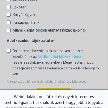
Lakótér
Kutyás ügyek
Társasházi hírek
Állami kisajátításban érintett házak lakóinak
Adatkezelési tájékoztató
Önkéntesen hozzájárulok személyes adataim
kezeléséhez az
Adatkezelési tájékoztatóban
részletezetteknek megfelelően. Megértettem, hogy
hozzájárulásom visszavonására bármikor lehetőségem
van.
A leiratkozás a hírlevél alján található linkkel lesz lehetséges.
Feliratkozom!
Weboldalainkon sütiket és egyéb internetes
technológiákat használunk azért, hogy jobbá tegyük a
For the English Newsletter, click
HERE.