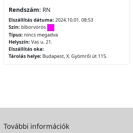
Rendszám:
RN
Elszállítás dátuma:
2024.10.01. 08:53
Szín:
bíborvörös
Típus:
nincs megadva
Helyszín:
Vas u. 21.
Elszállítás oka:
Tárolás helye:
Budapest, X. Gyömrői út 115.
További információk