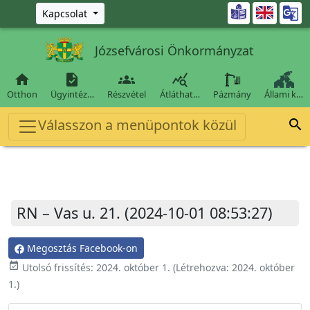
Ugrás a fő tartalomra

Kapcsolat
Józsefvárosi Önkormányzat




Otthon
Ügyintéz…
Részvétel
Átláthat…
Pázmány
Állami k…
Válasszon a menüpontok közül

RN – Vas u. 21. (2024-10-01 08:53:27)
Megosztás Facebook-on
event_available
Utolsó frissítés:
2024. október 1.
(Létrehozva:
2024. október
1.
)