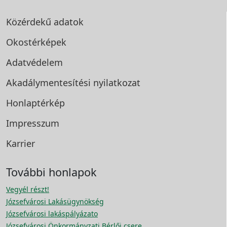
Közérdekű adatok
Okostérképek
Adatvédelem
Akadálymentesítési
nyilatkozat
Honlaptérkép
Impresszum
Karrier
További honlapok
Vegyél részt!
Józsefvárosi Lakásügynökség
Józsefvárosi lakáspályázato
Józsefvárosi Önkormányzati Bérlői csere