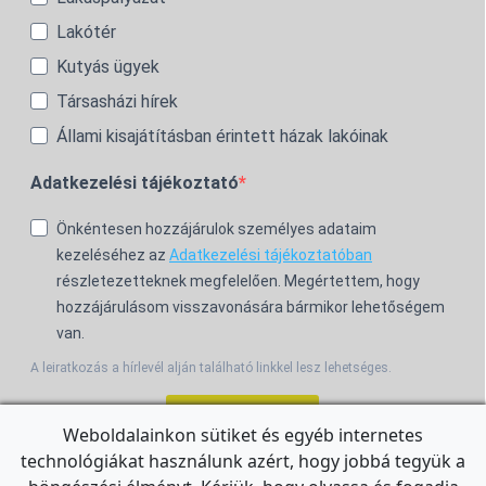
Lakótér
Kutyás ügyek
Társasházi hírek
Állami kisajátításban érintett házak lakóinak
Adatkezelési tájékoztató
Önkéntesen hozzájárulok személyes adataim
kezeléséhez az
Adatkezelési tájékoztatóban
részletezetteknek megfelelően. Megértettem, hogy
hozzájárulásom visszavonására bármikor lehetőségem
van.
A leiratkozás a hírlevél alján található linkkel lesz lehetséges.
Feliratkozom!
Weboldalainkon sütiket és egyéb internetes
technológiákat használunk azért, hogy jobbá tegyük a
For the English Newsletter, click
HERE.