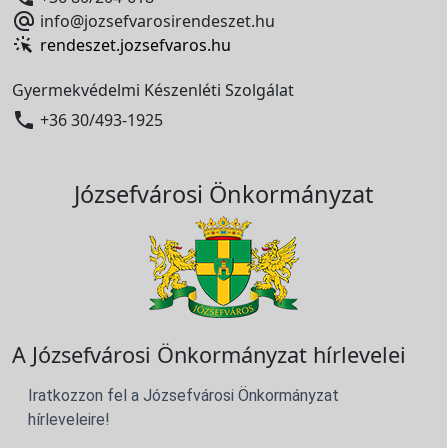

info@jozsefvarosirendeszet.hu
rendeszet.jozsefvaros.hu
Gyermekvédelmi Készenléti Szolgálat

+36 30/493-1925
Józsefvárosi Önkormányzat
A Józsefvárosi Önkormányzat hírlevelei
Iratkozzon fel a Józsefvárosi Önkormányzat
hírleveleire!