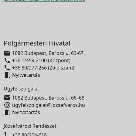
Polgármesteri Hivatal

1082 Budapest, Baross u. 63-67.

+36 1/459-2100 (Központ)

+36 80/277-256 (Zöld szám)

Nyitvatartás
Ügyfélszolgálat

1082 Budapest, Baross u. 66–68.

ugyfelszolgalat@jozsefvaros.hu

Nyitvatartás
Józsefvárosi Rendészet

+36 80/204-618