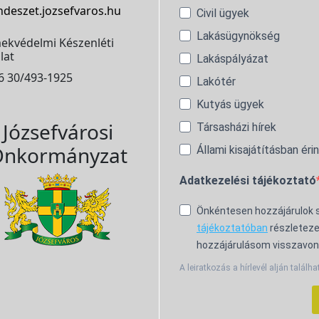
ndeszet.jozsefvaros.hu
Civil ügyek
Lakásügynökség
ekvédelmi Készenléti
lat
Lakáspályázat
6 30/493-1925
Lakótér
Kutyás ügyek
Józsefvárosi
Társasházi hírek
nkormányzat
Állami kisajátításban éri
Adatkezelési tájékoztató
Önkéntesen hozzájárulok
tájékoztatóban
részleteze
hozzájárulásom visszavon
A leiratkozás a hírlevél alján találha