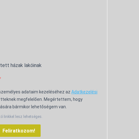
ntett házak lakóinak
 személyes adataim kezeléséhez az
Adatkezelési
tteknek megfelelően. Megértettem, hogy
ására bármikor lehetőségem van.
tó linkkel lesz lehetséges.
Feliratkozom!