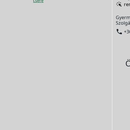
csere
re
Gyerm
Szolgá

+3
Ö