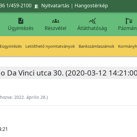
36 1/459-2100
Nyitvatartás
|
Hangostérkép




Ügyintézés
Részvétel
Átláthatóság
Pázmán
Eügyintézés
Letölthető nyomtatványok
Bankszámlaszámok
Kormányhi
o Da Vinci utca 30. (2020-03-12 14:21:00
ehozva:
2022. április 28.
)
4:21