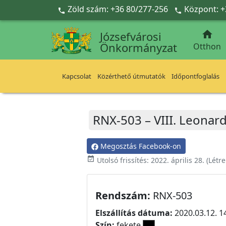
Ugrás a fő tartalomra
Zöld szám: +36 80/277-256
Központ: +



Józsefvárosi
Önkormányzat
Otthon
Kapcsolat
Közérthető útmutatók
Időpontfoglalás
RNX-503 – VIII. Leonard
Megosztás Facebook-on
event_available
Utolsó frissítés:
2022. április 28.
(Létr
Rendszám:
RNX-503
Elszállítás dátuma:
2020.03.12. 1
Szín:
fekete