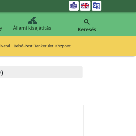


y
Állami kisajátítás
Keresés
vatal
Belső-Pesti Tankerületi Központ
)