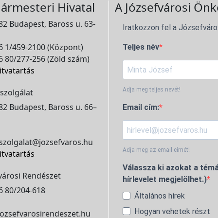
ármesteri Hivatal
A Józsefvárosi Önk
2 Budapest, Baross u. 63-
Iratkozzon fel a Józsefváro
 1/459-2100 (Központ)
Teljes név
 80/277-256 (Zöld szám)
itvatartás
Adja meg teljes nevét!
szolgálat
2 Budapest, Baross u. 66–
Email cím:
szolgalat@jozsefvaros.hu
Adja meg az email címét!
itvatartás
Válassza ki azokat a témá
városi Rendészet
hírlevelet megjelölhet.)
6 80/204-618
Általános hírek
Hogyan vehetek részt
ozsefvarosirendeszet.hu