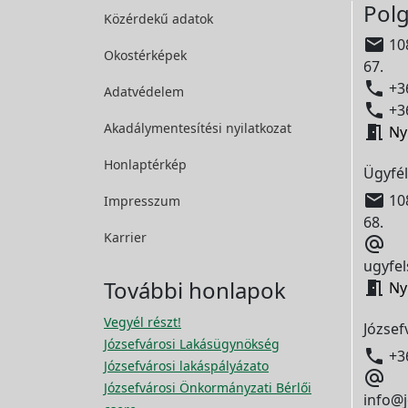
Polg
Közérdekű adatok

108
Okostérképek
67.

+36
Adatvédelem

+36
Akadálymentesítési
nyilatkozat

Ny
Honlaptérkép
Ügyfél

108
Impresszum
68.
Karrier

ugyfel
További honlapok

Ny
Vegyél részt!
József
Józsefvárosi Lakásügynökség

+3
Józsefvárosi lakáspályázato

Józsefvárosi Önkormányzati Bérlői
info@j