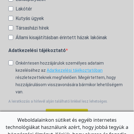
Lakótér
Kutyás ügyek
Társasházi hírek
Állami kisajátításban érintett házak lakóinak
Adatkezelési tájékoztató
Önkéntesen hozzájárulok személyes adataim
kezeléséhez az
Adatkezelési tájékoztatóban
részletezetteknek megfelelően. Megértettem, hogy
hozzájárulásom visszavonására bármikor lehetőségem
van.
A leiratkozás a hírlevél alján található linkkel lesz lehetséges.
Feliratkozom!
Weboldalainkon sütiket és egyéb internetes
technológiákat használunk azért, hogy jobbá tegyük a
For the English Newsletter, click
HERE.