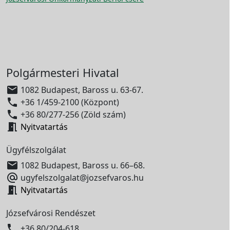
Polgármesteri Hivatal

1082 Budapest, Baross u. 63-67.

+36 1/459-2100 (Központ)

+36 80/277-256 (Zöld szám)

Nyitvatartás
Ügyfélszolgálat

1082 Budapest, Baross u. 66–68.

ugyfelszolgalat@jozsefvaros.hu

Nyitvatartás
Józsefvárosi Rendészet

+36 80/204-618