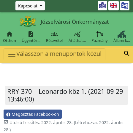
Ugrás a fő tartalomra

Kapcsolat
Józsefvárosi Önkormányzat




Otthon
Ügyintéz…
Részvétel
Átláthat…
Pázmány
Állami k…
Válasszon a menüpontok közül

RRY-370 – Leonardo köz 1. (2021-09-29
13:46:00)
Megosztás Facebook-on
event_available
Utolsó frissítés:
2022. április 28.
(Létrehozva:
2022. április
28.
)