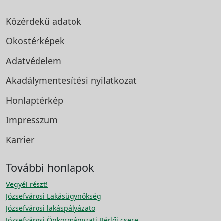
Közérdekű adatok
Okostérképek
Adatvédelem
Akadálymentesítési
nyilatkozat
Honlaptérkép
Impresszum
Karrier
További honlapok
Vegyél részt!
Józsefvárosi Lakásügynökség
Józsefvárosi lakáspályázato
Józsefvárosi Önkormányzati Bérlői csere