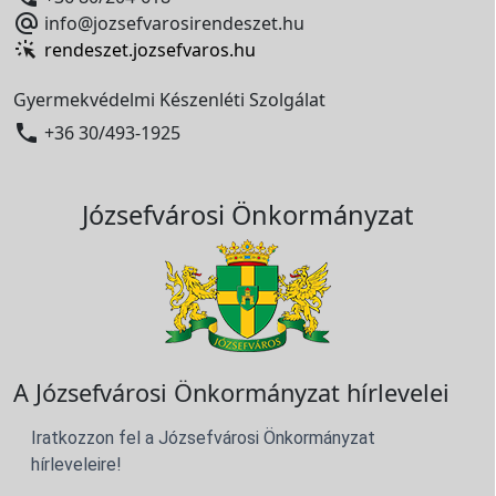

info@jozsefvarosirendeszet.hu
rendeszet.jozsefvaros.hu
Gyermekvédelmi Készenléti Szolgálat

+36 30/493-1925
Józsefvárosi Önkormányzat
A Józsefvárosi Önkormányzat hírlevelei
Iratkozzon fel a Józsefvárosi Önkormányzat
hírleveleire!