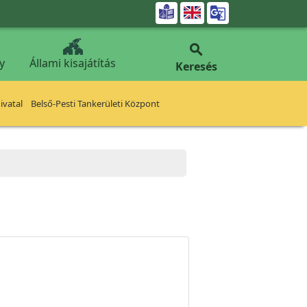


y
Állami kisajátítás
Keresés
vatal
Belső-Pesti Tankerületi Központ