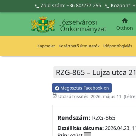
Ugrás a fő tartalomra
Zöld szám: +36 80/277-256
Központ: +



Józsefvárosi
Önkormányzat
Otthon
Kapcsolat
Közérthető útmutatók
Időpontfoglalás
RZG-865 – Lujza utca 2
Megosztás Facebook-on
event_available
Utolsó frissítés:
2026. május 11.
(Létr
Rendszám:
RZG-865
Elszállítás dátuma:
2026.04.23. 1
Szín:
ezüst