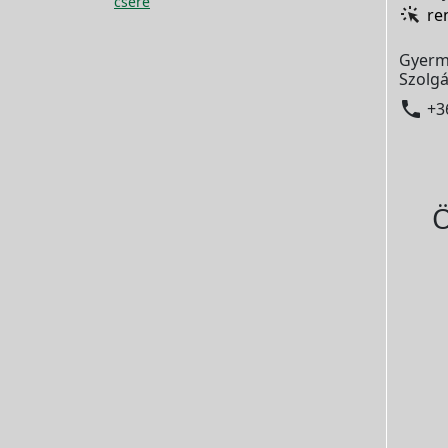
csere
re
Gyerm
Szolgá

+3
Ö