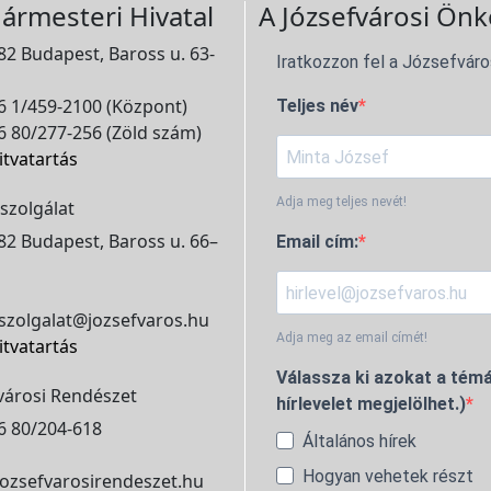
ármesteri Hivatal
A Józsefvárosi Önk
2 Budapest, Baross u. 63-
Iratkozzon fel a Józsefváro
 1/459-2100 (Központ)
Teljes név
 80/277-256 (Zöld szám)
itvatartás
Adja meg teljes nevét!
szolgálat
2 Budapest, Baross u. 66–
Email cím:
szolgalat@jozsefvaros.hu
Adja meg az email címét!
itvatartás
Válassza ki azokat a témá
városi Rendészet
hírlevelet megjelölhet.)
6 80/204-618
Általános hírek
Hogyan vehetek részt
ozsefvarosirendeszet.hu