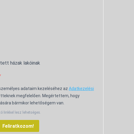
ntett házak lakóinak
 személyes adataim kezeléséhez az
Adatkezelési
tteknek megfelelően. Megértettem, hogy
ására bármikor lehetőségem van.
tó linkkel lesz lehetséges.
Feliratkozom!