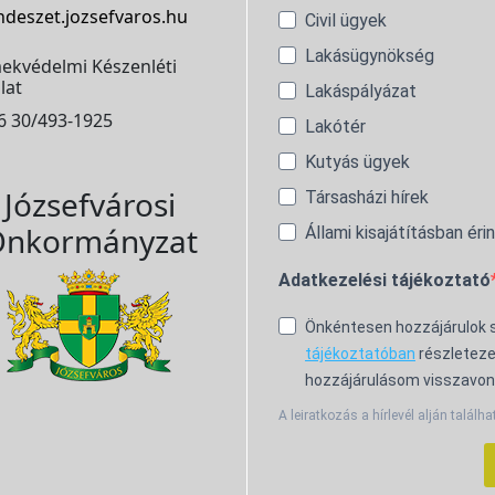
ndeszet.jozsefvaros.hu
Civil ügyek
Lakásügynökség
ekvédelmi Készenléti
lat
Lakáspályázat
6 30/493-1925
Lakótér
Kutyás ügyek
Józsefvárosi
Társasházi hírek
nkormányzat
Állami kisajátításban éri
Adatkezelési tájékoztató
Önkéntesen hozzájárulok
tájékoztatóban
részleteze
hozzájárulásom visszavon
A leiratkozás a hírlevél alján találha