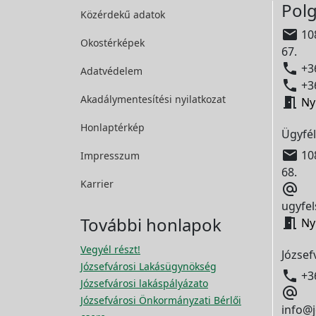
Polg
Közérdekű adatok

108
Okostérképek
67.

+36
Adatvédelem

+36
Akadálymentesítési
nyilatkozat

Ny
Honlaptérkép
Ügyfél

108
Impresszum
68.
Karrier

ugyfel
További honlapok

Ny
Vegyél részt!
József
Józsefvárosi Lakásügynökség

+3
Józsefvárosi lakáspályázato

Józsefvárosi Önkormányzati Bérlői
info@j