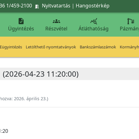
36 1/459-2100
Nyitvatartás
|
Hangostérkép




Ügyintézés
Részvétel
Átláthatóság
Pázmán
Eügyintézés
Letölthető nyomtatványok
Bankszámlaszámok
Kormányhi
1 (2026-04-23 11:20:00)
ehozva:
2026. április 23.
)
1:20