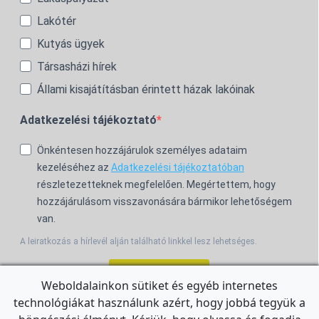
Lakótér
Kutyás ügyek
Társasházi hírek
Állami kisajátításban érintett házak lakóinak
Adatkezelési tájékoztató
Önkéntesen hozzájárulok személyes adataim
kezeléséhez az
Adatkezelési tájékoztatóban
részletezetteknek megfelelően. Megértettem, hogy
hozzájárulásom visszavonására bármikor lehetőségem
van.
A leiratkozás a hírlevél alján található linkkel lesz lehetséges.
Feliratkozom!
Weboldalainkon sütiket és egyéb internetes
technológiákat használunk azért, hogy jobbá tegyük a
For the English Newsletter, click
HERE.