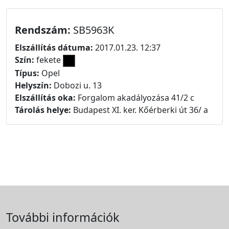
Rendszám:
SB5963K
Elszállítás dátuma:
2017.01.23. 12:37
Szín:
fekete
Típus:
Opel
Helyszín:
Dobozi u. 13
Elszállítás oka:
Forgalom akadályozása 41/2 c
Tárolás helye:
Budapest XI. ker. Kőérberki út 36/ a
További információk