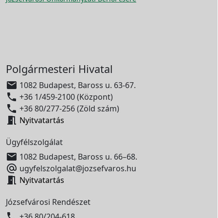
Polgármesteri Hivatal

1082 Budapest, Baross u. 63-67.

+36 1/459-2100 (Központ)

+36 80/277-256 (Zöld szám)

Nyitvatartás
Ügyfélszolgálat

1082 Budapest, Baross u. 66–68.

ugyfelszolgalat@jozsefvaros.hu

Nyitvatartás
Józsefvárosi Rendészet

+36 80/204-618