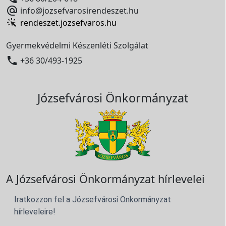

info@jozsefvarosirendeszet.hu
rendeszet.jozsefvaros.hu
Gyermekvédelmi Készenléti Szolgálat

+36 30/493-1925
Józsefvárosi Önkormányzat
A Józsefvárosi Önkormányzat hírlevelei
Iratkozzon fel a Józsefvárosi Önkormányzat
hírleveleire!