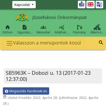
Ugrás a fő tartalomra

Kapcsolat
Józsefvárosi Önkormányzat




Otthon
Ügyintéz…
Részvétel
Átláthat…
Pázmány
Állami k…
Válasszon a menüpontok közül

SB5963K – Dobozi u. 13 (2017-01-23
12:37:00)
Megosztás Facebook-on
event_available
Utolsó frissítés:
2022. április 28.
(Létrehozva:
2022. április
28.
)