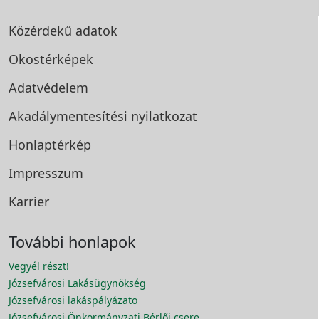
Közérdekű adatok
Okostérképek
Adatvédelem
Akadálymentesítési
nyilatkozat
Honlaptérkép
Impresszum
Karrier
További honlapok
Vegyél részt!
Józsefvárosi Lakásügynökség
Józsefvárosi lakáspályázato
Józsefvárosi Önkormányzati Bérlői csere