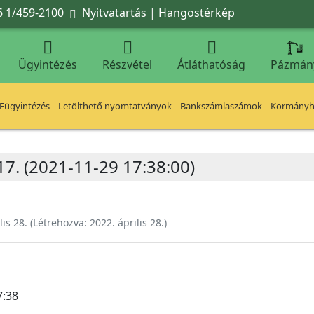
6 1/459-2100
Nyitvatartás
|
Hangostérkép




Ügyintézés
Részvétel
Átláthatóság
Pázmán
Eügyintézés
Letölthető nyomtatványok
Bankszámlaszámok
Kormányhi
.17. (2021-11-29 17:38:00)
lis 28.
(Létrehozva:
2022. április 28.
)
7:38