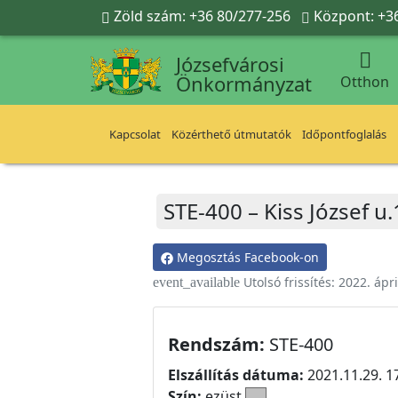
Ugrás a fő tartalomra
Zöld szám: +36 80/277-256
Központ: +3



Józsefvárosi
Önkormányzat
Otthon
Kapcsolat
Közérthető útmutatók
Időpontfoglalás
STE-400 – Kiss József u
Megosztás Facebook-on
Utolsó frissítés:
2022. ápri
event_available
Rendszám:
STE-400
Elszállítás dátuma:
2021.11.29. 1
Szín:
ezüst