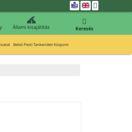


y
Állami kisajátítás
Keresés
vatal
Belső-Pesti Tankerületi Központ