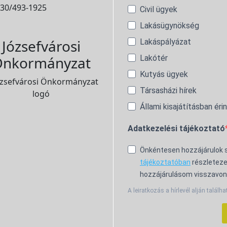
30/493-1925
Civil ügyek
Lakásügynökség
Józsefvárosi
Lakáspályázat
Lakótér
nkormányzat
Kutyás ügyek
Társasházi hírek
Állami kisajátításban éri
Adatkezelési tájékoztató
Önkéntesen hozzájárulok
tájékoztatóban
részleteze
hozzájárulásom visszavon
A leiratkozás a hírlevél alján találha