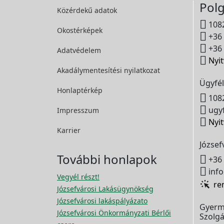
Polg
Közérdekű adatok

1082
Okostérképek

+36 

+36 
Adatvédelem

Nyit
Akadálymentesítési
nyilatkozat
Ügyfél
Honlaptérkép

1082

ugyf
Impresszum

Nyit
Karrier
József
További honlapok

+36 

info
Vegyél részt!
re
Józsefvárosi Lakásügynökség
Józsefvárosi lakáspályázato
Gyerm
Józsefvárosi Önkormányzati Bérlői
Szolgá