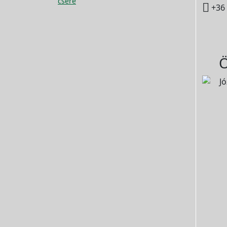
csere

+36 
Ö