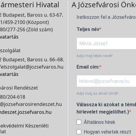
ármesteri Hivatal
A Józsefvárosi Önk
 Budapest, Baross u. 63-67.
Iratkozzon fel a Józsefváro
1/459-2100 (Központ)
80/277-256 (Zöld szám)
Teljes név
vatartás
szolgálat
Adja meg teljes nevét!
 Budapest, Baross u. 66–68.
elszolgalat@jozsefvaros.hu
Email cím:
vatartás
városi Rendészet
Adja meg az email címét!
80/204-618
@jozsefvarosirendeszet.hu
Válassza ki azokat a témá
ndeszet.jozsefvaros.hu
hírlevelet megjelölhet.)
Általános hírek
ekvédelmi Készenléti
lat
Hogyan vehetek részt