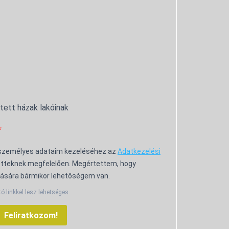
ntett házak lakóinak
 személyes adataim kezeléséhez az
Adatkezelési
tteknek megfelelően. Megértettem, hogy
ására bármikor lehetőségem van.
tó linkkel lesz lehetséges.
Feliratkozom!