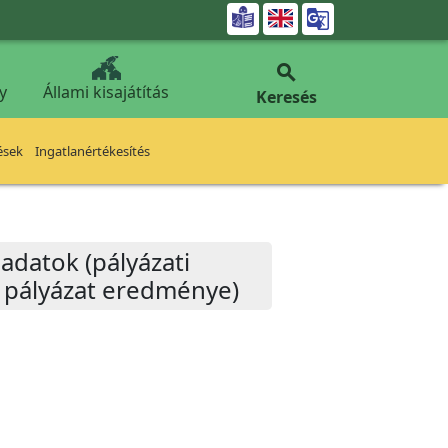


y
Állami kisajátítás
Keresés
ések
Ingatlanértékesítés
adatok (pályázati
k, pályázat eredménye)