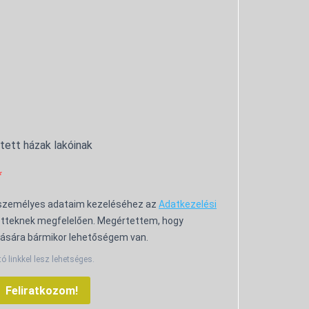
ntett házak lakóinak
 személyes adataim kezeléséhez az
Adatkezelési
tteknek megfelelően. Megértettem, hogy
ására bármikor lehetőségem van.
tó linkkel lesz lehetséges.
Feliratkozom!