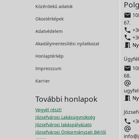
Polg
Közérdekű adatok

108
Okostérképek
67.

+36
Adatvédelem

+36
Akadálymentesítési
nyilatkozat

Ny
Honlaptérkép
Ügyfél

108
Impresszum
68.
Karrier

ugyfel
További honlapok

Ny
Vegyél részt!
József
Józsefvárosi Lakásügynökség

+3
Józsefvárosi lakáspályázato

Józsefvárosi Önkormányzati Bérlői
info@j