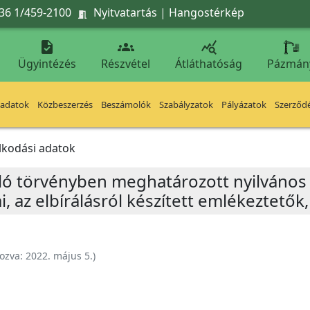
36 1/459-2100
Nyitvatartás
|
Hangostérkép




Ügyintézés
Részvétel
Átláthatóság
Pázmán
 adatok
Közbeszerzés
Beszámolók
Szabályzatok
Pályázatok
Szerződ
lkodási adatok
óló törvényben meghatározott nyilvános 
ai, az elbírálásról készített emlékeztető
ozva:
2022. május 5.
)