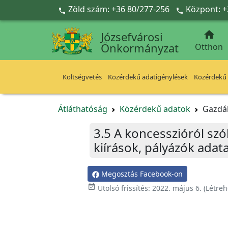
Ugrás a fő tartalomra
Zöld szám: +36 80/277-256
Központ: +



Józsefvárosi
Önkormányzat
Otthon
Költségvetés
Közérdekű adatigénylések
Közérdekű
Átláthatóság
Közérdekű adatok
Gazdá
3.5 A koncesszióról sz
kiírások, pályázók adat
Megosztás Facebook-on
event_available
Utolsó frissítés:
2022. május 6.
(Létreh