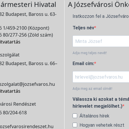
ármesteri Hivatal
A Józsefvárosi Önk
2 Budapest, Baross u. 63-
Iratkozzon fel a Józsefváro
 1/459-2100 (Központ)
Teljes név
 80/277-256 (Zöld szám)
itvatartás
Adja meg teljes nevét!
szolgálat
2 Budapest, Baross u. 66–
Email cím:
szolgalat@jozsefvaros.hu
Adja meg az email címét!
itvatartás
Válassza ki azokat a témá
városi Rendészet
hírlevelet megjelölhet.)
6 80/204-618
Általános hírek
Hogyan vehetek részt
ozsefvarosirendeszet.hu