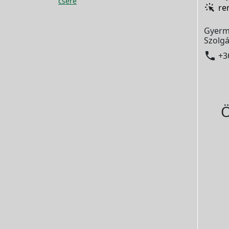
csere
re
Gyerm
Szolgá

+3
Ö