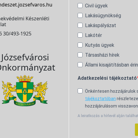
ndeszet.jozsefvaros.hu
Civil ügyek
Lakásügynökség
ekvédelmi Készenléti
lat
Lakáspályázat
6 30/493-1925
Lakótér
Kutyás ügyek
Józsefvárosi
Társasházi hírek
nkormányzat
Állami kisajátításban éri
Adatkezelési tájékoztató
Önkéntesen hozzájárulok
tájékoztatóban
részleteze
hozzájárulásom visszavon
A leiratkozás a hírlevél alján találha