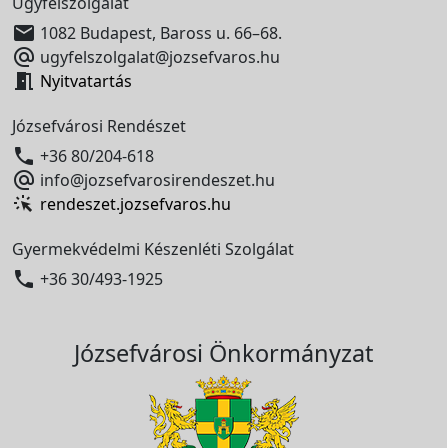
Ügyfélszolgálat

1082 Budapest, Baross u. 66–68.

ugyfelszolgalat@jozsefvaros.hu

Nyitvatartás
Józsefvárosi Rendészet

+36 80/204-618

info@jozsefvarosirendeszet.hu
rendeszet.jozsefvaros.hu
Gyermekvédelmi Készenléti Szolgálat

+36 30/493-1925
Józsefvárosi Önkormányzat