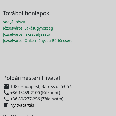
További honlapok
Vegyél részt!
Józsefvárosi Lakásügynökség
Józsefvárosi lakáspályázato
Józsefvárosi Önkormányzati Bérlői csere
Polgármesteri Hivatal

1082 Budapest, Baross u. 63-67.

+36 1/459-2100 (Központ)

+36 80/277-256 (Zöld szám)

Nyitvatartás