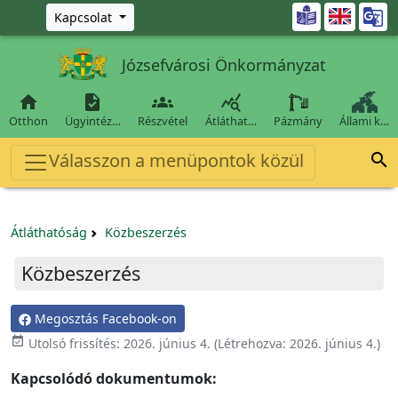
Ugrás a fő tartalomra

Kapcsolat
Józsefvárosi Önkormányzat




Otthon
Ügyintéz…
Részvétel
Átláthat…
Pázmány
Állami k…
Válasszon a menüpontok közül

Átláthatóság
Közbeszerzés
Közbeszerzés
Megosztás Facebook-on

Utolsó frissítés:
2026. június 4.
(Létrehozva:
2026. június 4.
)
Kapcsolódó dokumentumok: