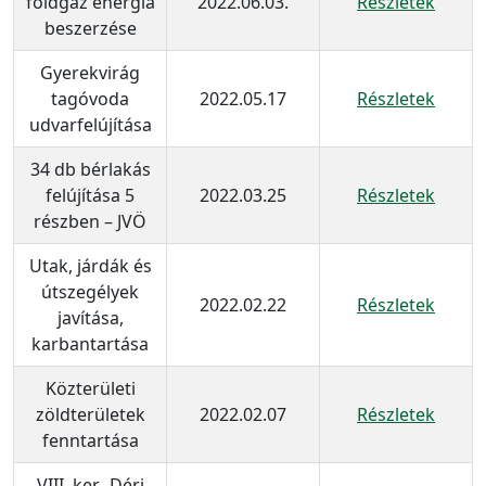
földgáz energia
2022.06.03.
Részletek
beszerzése
Gyerekvirág
tagóvoda
2022.05.17
Részletek
udvarfelújítása
34 db bérlakás
felújítása 5
2022.03.25
Részletek
részben – JVÖ
Utak, járdák és
útszegélyek
2022.02.22
Részletek
javítása,
karbantartása
Közterületi
zöldterületek
2022.02.07
Részletek
fenntartása
VIII. ker., Déri