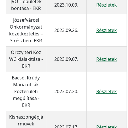
JVÖ – épületek
2023.10.09.
Részletek
bontása - EKR
Józsefvárosi
Önkormányzat
2023.09.26.
Részletek
közétkeztetés –
3 részben- EKR
Orczy téri Köz
WC kialakítása -
2023.09.07.
Részletek
EKR
Bacsó, Krúdy,
Mária utcák
közterületi
2023.07.20.
Részletek
megújítása -
EKR
Kishaszongépjá
rművek
2023.07.17.
Részletek