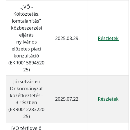
„JVÖ -
Költöztetés,
lomtalanítás”
közbeszerzési
eljárás
2025.08.29.
Részletek
nyilvános
előzetes piaci
konzultáció
(EKR0015894520
25)
Józsefvárosi
Önkormányzat
közétkeztetés–
2025.07.22.
Részletek
3 részben
(EKR0012283220
25)
JVÖ térfigyelő