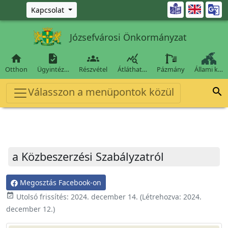
Ugrás a fő tartalomra

Kapcsolat
Józsefvárosi Önkormányzat




Otthon
Ügyintéz…
Részvétel
Átláthat…
Pázmány
Állami k…
Válasszon a menüpontok közül

a Közbeszerzési Szabályzatról
Megosztás Facebook-on
event_available
Utolsó frissítés:
2024. december 14.
(Létrehozva:
2024.
december 12.
)