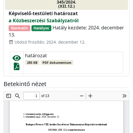
345/2024.
(XII.12.)
Képviselő-testületi határozat
a Közbeszerzési Szabályzatról
Hatály kezdete: 2024. december
Normatív
Hatályos
13.
Utolsó frissítés: 2024. december 12.
event_available
határozat
285 KB
PDF dokumentum
Betekintő nézet