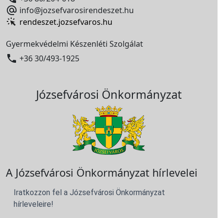

info@jozsefvarosirendeszet.hu
rendeszet.jozsefvaros.hu
Gyermekvédelmi Készenléti Szolgálat

+36 30/493-1925
Józsefvárosi Önkormányzat
A Józsefvárosi Önkormányzat hírlevelei
Iratkozzon fel a Józsefvárosi Önkormányzat
hírleveleire!