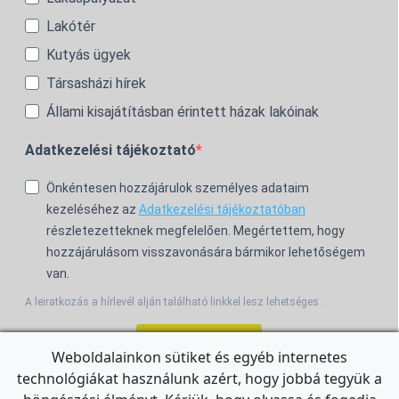
Lakótér
Kutyás ügyek
Társasházi hírek
Állami kisajátításban érintett házak lakóinak
Adatkezelési tájékoztató
Önkéntesen hozzájárulok személyes adataim
kezeléséhez az
Adatkezelési tájékoztatóban
részletezetteknek megfelelően. Megértettem, hogy
hozzájárulásom visszavonására bármikor lehetőségem
van.
A leiratkozás a hírlevél alján található linkkel lesz lehetséges.
Feliratkozom!
Weboldalainkon sütiket és egyéb internetes
technológiákat használunk azért, hogy jobbá tegyük a
For the English Newsletter, click
HERE.