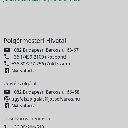
Polgármesteri Hivatal

1082 Budapest, Baross u. 63-67.

+36 1/459-2100 (Központ)

+36 80/277-256 (Zöld szám)

Nyitvatartás
Ügyfélszolgálat

1082 Budapest, Baross u. 66–68.

ugyfelszolgalat@jozsefvaros.hu

Nyitvatartás
Józsefvárosi Rendészet

+36 80/204-618