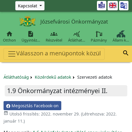
Ugrás a fő tartalomra

Kapcsolat
Józsefvárosi Önkormányzat




Otthon
Ügyintéz…
Részvétel
Átláthat…
Pázmány
Állami k…
Válasszon a menüpontok közül

Átláthatóság
Közérdekű adatok
Szervezeti adatok
1.9 Önkormányzat intézményei II.
Megosztás Facebook-on
event_available
Utolsó frissítés:
2022. november 29.
(Létrehozva:
2022.
január 11.
)