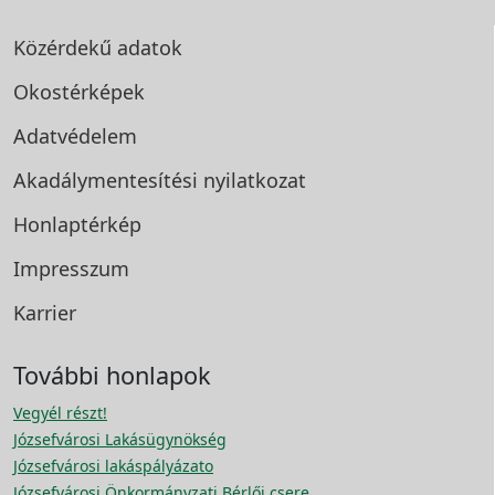
Közérdekű adatok
Okostérképek
Adatvédelem
Akadálymentesítési
nyilatkozat
Honlaptérkép
Impresszum
Karrier
További honlapok
Vegyél részt!
Józsefvárosi Lakásügynökség
Józsefvárosi lakáspályázato
Józsefvárosi Önkormányzati Bérlői csere