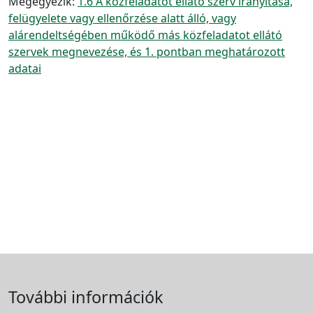
Megegyezik:
1.6 A közfeladatot ellátó szerv irányítása,
felügyelete vagy ellenőrzése alatt álló, vagy
alárendeltségében működő más közfeladatot ellátó
szervek megnevezése, és 1. pontban meghatározott
adatai
További információk