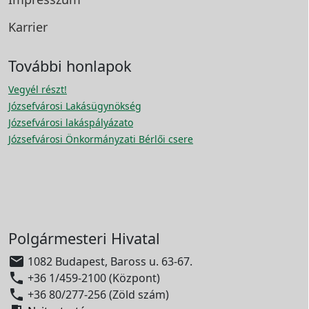
Karrier
További honlapok
Vegyél részt!
Józsefvárosi Lakásügynökség
Józsefvárosi lakáspályázato
Józsefvárosi Önkormányzati Bérlői csere
Polgármesteri Hivatal

1082 Budapest, Baross u. 63-67.

+36 1/459-2100 (Központ)

+36 80/277-256 (Zöld szám)