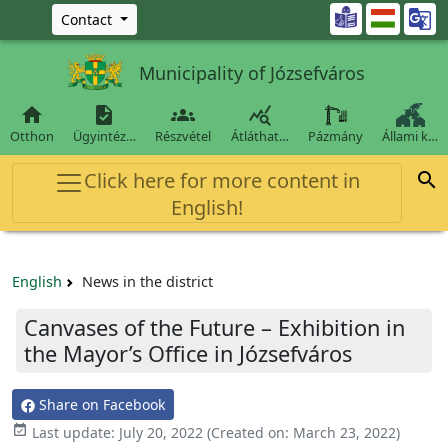
Ugrás a fő tartalomra

Contact
Municipality of Józsefváros




Otthon
Ügyintéz…
Részvétel
Átláthat…
Pázmány
Állami k…
Click here for more content in

English!
English
News in the district
Canvases of the Future – Exhibition in
the Mayor’s Office in Józsefváros
Share on Facebook

Last update:
July 20, 2022
(Created on:
March 23, 2022
)