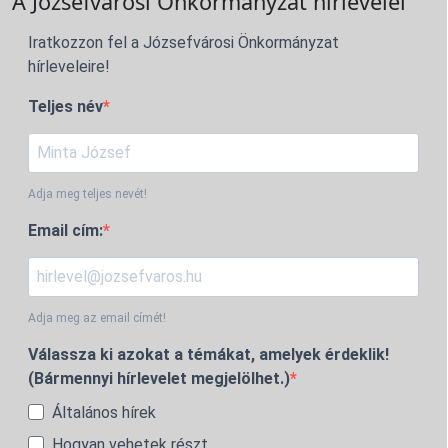
A Józsefvárosi Önkormányzat hírlevelei
Iratkozzon fel a Józsefvárosi Önkormányzat
hírleveleire!
Teljes név
Adja meg teljes nevét!
Email cím:
Adja meg az email címét!
Válassza ki azokat a témákat, amelyek érdeklik!
(Bármennyi hírlevelet megjelölhet.)
Általános hírek
Hogyan vehetek részt