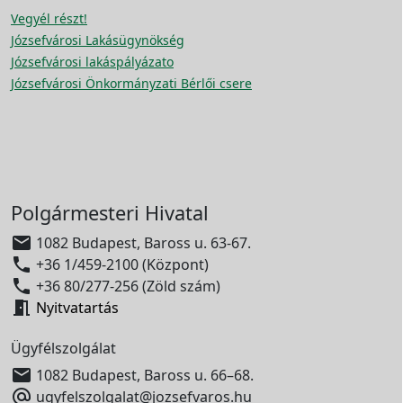
Vegyél részt!
Józsefvárosi Lakásügynökség
Józsefvárosi lakáspályázato
Józsefvárosi Önkormányzati Bérlői csere
Polgármesteri Hivatal

1082 Budapest, Baross u. 63-67.

+36 1/459-2100 (Központ)

+36 80/277-256 (Zöld szám)

Nyitvatartás
Ügyfélszolgálat

1082 Budapest, Baross u. 66–68.

ugyfelszolgalat@jozsefvaros.hu