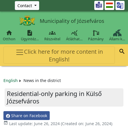
Ugrás a fő tartalomra

Contact
Municipality of Józsefváros




Otthon
Ügyintéz…
Részvétel
Átláthat…
Pázmány
Állami k…
Click here for more content in

English!
English
News in the district
Residential-only parking in Külső
Józsefváros
Share on Facebook

Last update:
June 26, 2024
(Created on:
June 26, 2024
)