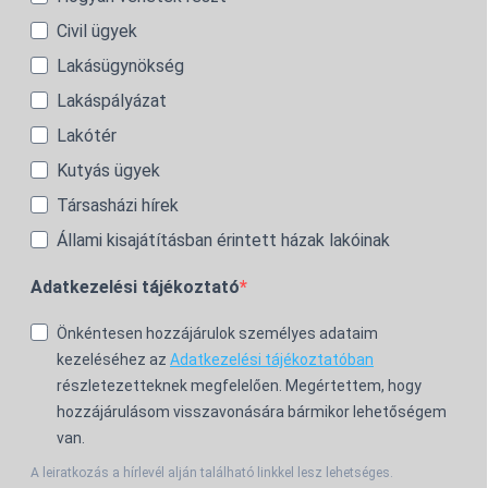
Civil ügyek
Lakásügynökség
Lakáspályázat
Lakótér
Kutyás ügyek
Társasházi hírek
Állami kisajátításban érintett házak lakóinak
Adatkezelési tájékoztató
Önkéntesen hozzájárulok személyes adataim
kezeléséhez az
Adatkezelési tájékoztatóban
részletezetteknek megfelelően. Megértettem, hogy
hozzájárulásom visszavonására bármikor lehetőségem
van.
A leiratkozás a hírlevél alján található linkkel lesz lehetséges.