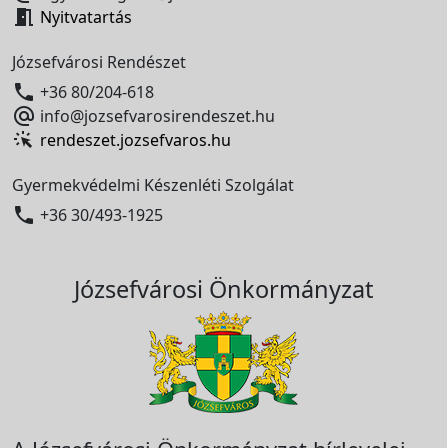

Nyitvatartás
Józsefvárosi Rendészet

+36 80/204-618

info@jozsefvarosirendeszet.hu
rendeszet.jozsefvaros.hu
Gyermekvédelmi Készenléti Szolgálat

+36 30/493-1925
Józsefvárosi Önkormányzat