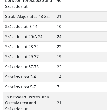
between Törökbecse and
40
Százados út
Stróbl Alajos utca 18-22.
21
Százados út 8-14.
10
Százados út 20/A-24.
24
Százados út 28-32.
22
Százados út 29-37.
19
Százados út 67-73.
22
Szörény utca 2-4.
14
Szörény utca 5-7.
7
In between Tisztes utca
Osztály utca and
21
Százados út