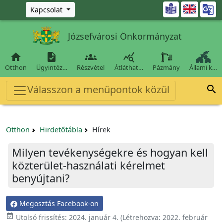
Ugrás a fő tartalomra

Kapcsolat
Józsefvárosi Önkormányzat




Otthon
Ügyintéz…
Részvétel
Átláthat…
Pázmány
Állami k…
Válasszon a menüpontok közül

Otthon
Hirdetőtábla
Hírek
Milyen tevékenységekre és hogyan kell
közterület-használati kérelmet
benyújtani?
Megosztás Facebook-on

Utolsó frissítés:
2024. január 4.
(Létrehozva:
2022. február