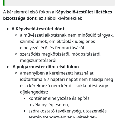
A kérelemről első fokon a
Képviselő-testület illetékes
bizottsága dönt
, az alábbi kivételekkel:
A Képviselő-testület dönt
a művészeti alkotásnak nem minősülő tárgyak,
szimbólumok, emléktáblák ideiglenes
elhelyezéséről és fenntartásáról
szerződés megkötéséről, módosításáról,
megszüntetéséről.
A polgármester dönt első fokon
amennyiben a kérelmezett használat
időtartama a 7 naptári napot nem haladja meg
és a kérelmező nem kér díjcsökkentést vagy
díjelengedést:
konténer elhelyezése és építési
tevékenység esetén;
szórakoztató tevékenység, utcazenélés
esetén (rendezvények kivételével)-