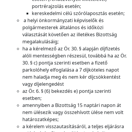
portrérajzolás esetén;
kereskedelmi célú szórólaposztás esetén;
a helyi önkormányzati képviselők és
polgármesterek általános és időközi
választását követően az illetékes Bizottság
megalakulásáig;
ha a kérelmező az Ör. 30. § alapján díjfizetés
alóli mentességben részesül, továbbá ha az Ör.
30. § c) pontja szerinti esetben a fizető
parkolóhely elfoglalása a 7 díjköteles napot
nem haladja meg és nem kér díjcsökkentést
vagy díjelengedést
az Ör. 6. § (6) bekezdés e) pontja szerinti
esetben;
amennyiben a Bizottság 15 naptári napon át
nem ülésezik vagy összehívott ülése nem volt
határozatképes;
a kérelem visszautasításáról, a teljes eljárásra