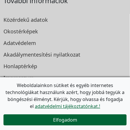
További információk
Közérdekű adatok
Okostérképek
Adatvédelem
Akadálymentesítési
nyilatkozat
Honlaptérkép
Impresszum
Weboldalainkon sütiket és egyéb internetes
Karrier
technológiákat használunk azért, hogy jobbá tegyük a
böngészési élményt. Kérjük, hogy olvassa és fogadja
További honlapok
el
adatvédelmi tájékoztatónkat.!

Vegyél részt!
Elfogadom
Józsefvárosi Lakásügynökség
Józsefvárosi lakáspályázato