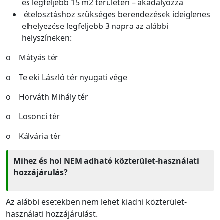
és legfeljebb 15 m2 területen – akadályozza
ételosztáshoz szükséges berendezések ideiglenes
elhelyezése legfeljebb 3 napra az alábbi
helyszíneken:
o Mátyás tér
o Teleki László tér nyugati vége
o Horváth Mihály tér
o Losonci tér
o Kálvária tér
Mihez és hol NEM adható közterület-használati
hozzájárulás?
Az alábbi esetekben nem lehet kiadni közterület-
használati hozzájárulást.