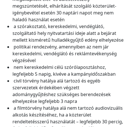
megszüntetését, elhárítását szolgáló közterület-
igénybevétel esetén 30 naptári napot meg nem
haladó használat esetén
a szórakoztató, kereskedelmi, vendéglátó,
szolgáltató hely nyitvatartási ideje alatt a bejárat
mellett kisméretű hulladékgyűjtő edény elhelyezése
politikai rendezvény, amennyiben az nem jár
kereskedelmi, vendéglátó és reklámtevékenység
végzésével
nem kereskedelmi célú szórólaposztáshoz,
legfeljebb 5 napig, kivéve a kampányidőszakban
civil törvény hatálya alá tartozó és egyéb
szervezetek érdekében végzett
adománygyűjtéshez szükséges berendezések
elhelyezése legfeljebb 3 napra
a filmtörvény hatálya alá nem tartozó audiovizuális
alkotás készítéséhez, ha a közterület
rendeltetésszerű használatát – legfeljebb 30 percig,