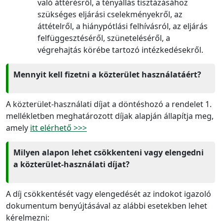
való áttérésről, a tényállás tisztázásához
szükséges eljárási cselekményekről, az
áttételről, a hiánypótlási felhívásról, az eljárás
felfüggesztéséről, szüneteléséről, a
végrehajtás körébe tartozó intézkedésekről.
Mennyit kell fizetni a közterület használatáért?
A közterület-használati díjat a döntéshozó a rendelet 1.
mellékletben meghatározott díjak alapján állapítja meg,
amely
itt elérhető >>>
Milyen alapon lehet csökkenteni vagy elengedni
a közterület-használati díjat?
A díj csökkentését vagy elengedését az indokot igazoló
dokumentum benyújtásával az alábbi esetekben lehet
kérelmezni: