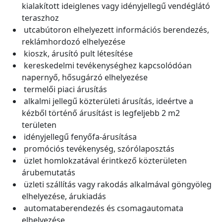
kialakított ideiglenes vagy idényjellegű vendéglátó
teraszhoz
utcabútoron elhelyezett információs berendezés,
reklámhordozó elhelyezése
kioszk, árusító pult létesítése
kereskedelmi tevékenységhez kapcsolódóan
napernyő, hősugárzó elhelyezése
termelői piaci árusítás
alkalmi jellegű közterületi árusítás, ideértve a
kézből történő árusítást is legfeljebb 2 m2
területen
idényjellegű fenyőfa-árusítása
promóciós tevékenység, szórólaposztás
üzlet homlokzatával érintkező közterületen
árubemutatás
üzleti szállítás vagy rakodás alkalmával göngyöleg
elhelyezése, árukiadás
automataberendezés és csomagautomata
elhelyezése