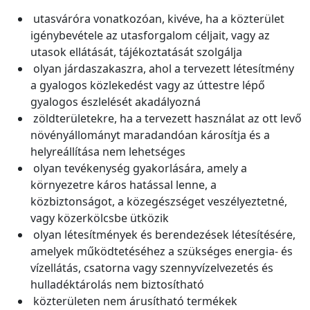
utasváróra vonatkozóan, kivéve, ha a közterület
igénybevétele az utasforgalom céljait, vagy az
utasok ellátását, tájékoztatását szolgálja
olyan járdaszakaszra, ahol a tervezett létesítmény
a gyalogos közlekedést vagy az úttestre lépő
gyalogos észlelését akadályozná
zöldterületekre, ha a tervezett használat az ott levő
növényállományt maradandóan károsítja és a
helyreállítása nem lehetséges
olyan tevékenység gyakorlására, amely a
környezetre káros hatással lenne, a
közbiztonságot, a közegészséget veszélyeztetné,
vagy közerkölcsbe ütközik
olyan létesítmények és berendezések létesítésére,
amelyek működtetéséhez a szükséges energia- és
vízellátás, csatorna vagy szennyvízelvezetés és
hulladéktárolás nem biztosítható
közterületen nem árusítható termékek