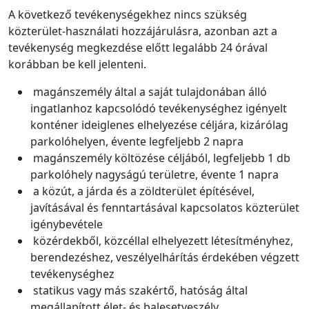
A következő tevékenységekhez nincs szükség
közterület-használati hozzájárulásra, azonban azt a
tevékenység megkezdése előtt legalább 24 órával
korábban be kell jelenteni.
magánszemély által a saját tulajdonában álló
ingatlanhoz kapcsolódó tevékenységhez igényelt
konténer ideiglenes elhelyezése céljára, kizárólag
parkolóhelyen, évente legfeljebb 2 napra
magánszemély költözése céljából, legfeljebb 1 db
parkolóhely nagyságú területre, évente 1 napra
a közút, a járda és a zöldterület építésével,
javításával és fenntartásával kapcsolatos közterület
igénybevétele
közérdekből, közcéllal elhelyezett létesítményhez,
berendezéshez, veszélyelhárítás érdekében végzett
tevékenységhez
statikus vagy más szakértő, hatóság által
megállapított élet- és balesetveszély