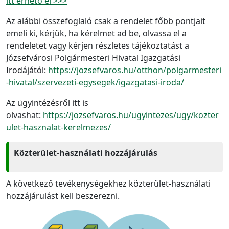
itt érhető el >>>
Az alábbi összefoglaló csak a rendelet főbb pontjait
emeli ki, kérjük, ha kérelmet ad be, olvassa el a
rendeletet vagy kérjen részletes tájékoztatást a
Józsefvárosi Polgármesteri Hivatal Igazgatási
Irodájától:
https://jozsefvaros.hu/otthon/polgarmesteri
-hivatal/szervezeti-egysegek/igazgatasi-iroda/
Az ügyintézésről itt is
olvashat:
https://jozsefvaros.hu/ugyintezes/ugy/kozter
ulet-hasznalat-kerelmezes/
Közterület-használati hozzájárulás
A következő tevékenységekhez közterület-használati
hozzájárulást kell beszerezni.