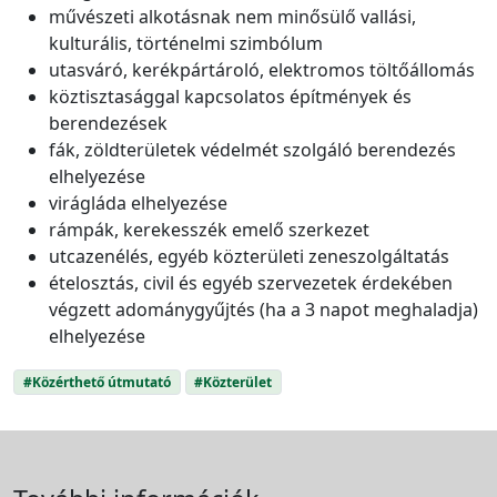
művészeti alkotásnak nem minősülő vallási,
kulturális, történelmi szimbólum
utasváró, kerékpártároló, elektromos töltőállomás
köztisztasággal kapcsolatos építmények és
berendezések
fák, zöldterületek védelmét szolgáló berendezés
elhelyezése
virágláda elhelyezése
rámpák, kerekesszék emelő szerkezet
utcazenélés, egyéb közterületi zeneszolgáltatás
ételosztás, civil és egyéb szervezetek érdekében
végzett adománygyűjtés (ha a 3 napot meghaladja)
elhelyezése
#Közérthető útmutató
#Közterület