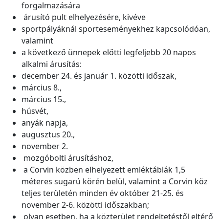
forgalmazására
árusító pult elhelyezésére, kivéve
sportpályáknál sporteseményekhez kapcsolódóan,
valamint
a következő ünnepek előtti legfeljebb 20 napos
alkalmi árusítás:
december 24. és január 1. közötti időszak,
március 8.,
március 15.,
húsvét,
anyák napja,
augusztus 20.,
november 2.
mozgóbolti árusításhoz,
a Corvin közben elhelyezett emléktáblák 1,5
méteres sugarú körén belül, valamint a Corvin köz
teljes területén minden év október 21-25. és
november 2-6. közötti időszakban;
olyan esetben, ha a közterület rendeltetéstől eltérő