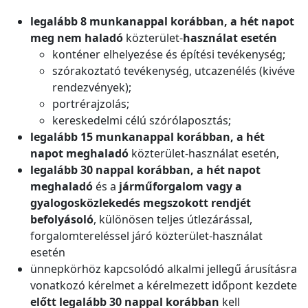
legalább 8 munkanappal korábban, a hét napot
meg nem haladó
közterület-
használat esetén
konténer elhelyezése és építési tevékenység;
szórakoztató tevékenység, utcazenélés (kivéve
rendezvények);
portrérajzolás;
kereskedelmi célú szórólaposztás;
legalább 15 munkanappal korábban, a hét
napot meghaladó
közterület-használat esetén,
legalább 30 nappal korábban, a hét napot
meghaladó
és a
járműforgalom vagy a
gyalogosközlekedés megszokott rendjét
befolyásoló
, különösen teljes útlezárással,
forgalomtereléssel járó közterület-használat
esetén
ünnepkörhöz kapcsolódó alkalmi jellegű árusításra
vonatkozó kérelmet a kérelmezett időpont kezdete
előtt legalább 30 nappal korábban
kell