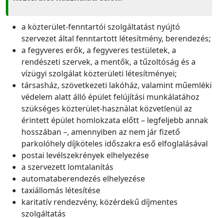
a közterület-fenntartói szolgáltatást nyújtó
szervezet által fenntartott létesítmény, berendezés;
a fegyveres erők, a fegyveres testületek, a
rendészeti szervek, a mentők, a tűzoltóság és a
vízügyi szolgálat közterületi létesítményei;
társasház, szövetkezeti lakóház, valamint műemléki
védelem alatt álló épület felújítási munkálatához
szükséges közterület-használat közvetlenül az
érintett épület homlokzata előtt – legfeljebb annak
hosszában –, amennyiben az nem jár fizető
parkolóhely díjköteles időszakra eső elfoglalásával
postai levélszekrények elhelyezése
a szervezett lomtalanítás
automataberendezés elhelyezése
taxiállomás létesítése
karitatív rendezvény, közérdekű díjmentes
szolgáltatás