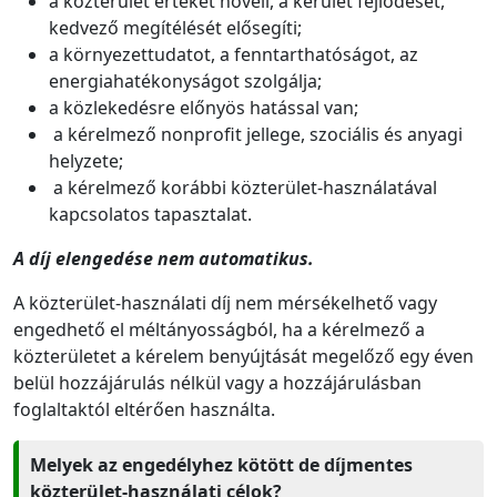
a közterület értékét növeli, a kerület fejlődését,
kedvező megítélését elősegíti;
a környezettudatot, a fenntarthatóságot, az
energiahatékonyságot szolgálja;
a közlekedésre előnyös hatással van;
a kérelmező nonprofit jellege, szociális és anyagi
helyzete;
a kérelmező korábbi közterület-használatával
kapcsolatos tapasztalat.
A díj elengedése nem automatikus.
A közterület-használati díj nem mérsékelhető vagy
engedhető el méltányosságból, ha a kérelmező a
közterületet a kérelem benyújtását megelőző egy éven
belül hozzájárulás nélkül vagy a hozzájárulásban
foglaltaktól eltérően használta.
Melyek az engedélyhez kötött de díjmentes
közterület-használati célok?