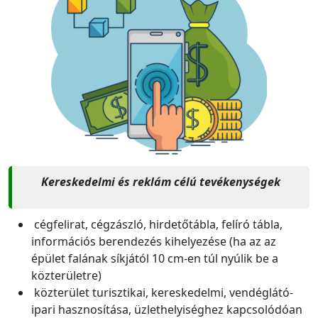
Kereskedelmi és reklám célú tevékenységek
cégfelirat, cégzászló, hirdetőtábla, felíró tábla,
információs berendezés kihelyezése (ha az az
épület falának síkjától 10 cm-en túl nyúlik be a
közterületre)
közterület turisztikai, kereskedelmi, vendéglátó-
ipari hasznosítása, üzlethelyiséghez kapcsolódóan