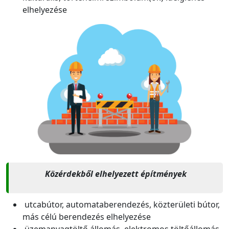
elhelyezése
Közérdekből elhelyezett építmények
utcabútor, automataberendezés, közterületi bútor,
más célú berendezés elhelyezése
üzemanyagtöltő állomás, elektromos töltőállomás,