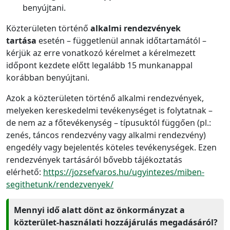
benyújtani.
Közterületen történő
alkalmi rendezvények
tartása
esetén – függetlenül annak időtartamától –
kérjük az erre vonatkozó kérelmet a kérelmezett
időpont kezdete előtt legalább 15 munkanappal
korábban benyújtani.
Azok a közterületen történő alkalmi rendezvények,
melyeken kereskedelmi tevékenységet is folytatnak –
de nem az a főtevékenység – típusuktól függően (pl.:
zenés, táncos rendezvény vagy alkalmi rendezvény)
engedély vagy bejelentés köteles tevékenységek. Ezen
rendezvények tartásáról bővebb tájékoztatás
elérhető:
https://jozsefvaros.hu/ugyintezes/miben-
segithetunk/rendezvenyek/
Mennyi idő alatt dönt az önkormányzat a
közterület-használati hozzájárulás megadásáról?