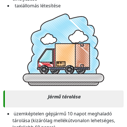
taxiállomás létesítése
Jármű tárolása
üzemképtelen gépjármű 10 napot meghaladó
tárolása (kizárólag mellékútvonalon lehetséges,