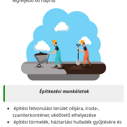
legfeljebb 60 napra)
Építkezési munkálatok
építési felvonulási terület céljára, iroda-,
szaniterkonténer, védőtető elhelyezése
építési törmelék, háztartási hulladék gyűjtésére és