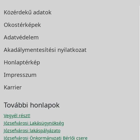
Közérdekű adatok
Okostérképek
Adatvédelem
Akadálymentesítési
nyilatkozat
Honlaptérkép
Impresszum
Karrier
További honlapok
Vegyél részt!
Józsefvárosi Lakásügynökség
Józsefvárosi lakáspályázato
Józsefvárosi Önkormányzati Bérlői csere