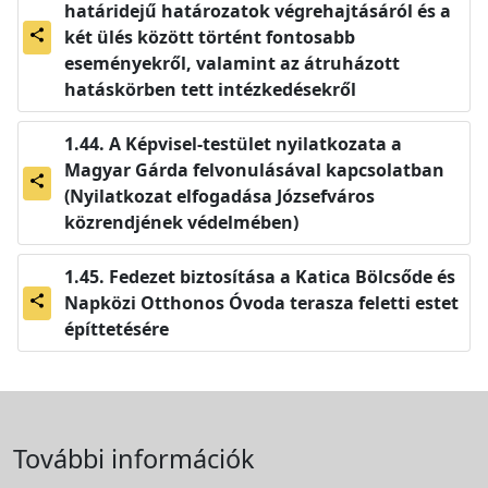
határidejű határozatok végrehajtásáról és a
két ülés között történt fontosabb
share
eseményekről, valamint az átruházott
hatáskörben tett intézkedésekről
A Képvisel-testület nyilatkozata a
Magyar Gárda felvonulásával kapcsolatban
share
(Nyilatkozat elfogadása Józsefváros
közrendjének védelmében)
Fedezet biztosítása a Katica Bölcsőde és
Napközi Otthonos Óvoda terasza feletti estet
share
építtetésére
További információk