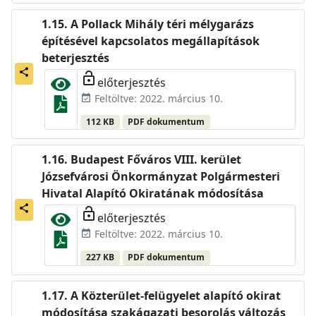
A Pollack Mihály téri mélygarázs
építésével kapcsolatos megállapítások
beterjesztés
share
lock_open
előterjesztés
Feltöltve: 2022. március 10.
event_available
112 KB
PDF dokumentum
Budapest Főváros VIII. kerület
Józsefvárosi Önkormányzat Polgármesteri
Hivatal Alapító Okiratának módosítása
share
lock_open
előterjesztés
Feltöltve: 2022. március 10.
event_available
227 KB
PDF dokumentum
A Közterület-felügyelet alapító okirat
módosítása szakágazati besorolás változás