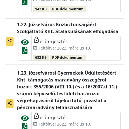
142 KB
PDF dokumentum
Józsefváros Közbiztonságáért
Szolgáltató Kht. átalakulásának elfogadása
lock_open
előterjesztés
share
Feltöltve: 2022. március 10.
event_available
682 KB
PDF dokumentum
Józsefvárosi Gyermekek Üdültetéséért
Kht. támogatás maradvány összegéről
hozott 355/2006.(VIII.10.) és a 16/2007.(I.11.)
számú képviselő-testületi határozat
végrehajtásáról tájékoztató; javaslat a
share
pénzmaradvány felhasználására
lock_open
előterjesztés
Feltöltve: 2022. március 10.
event_available