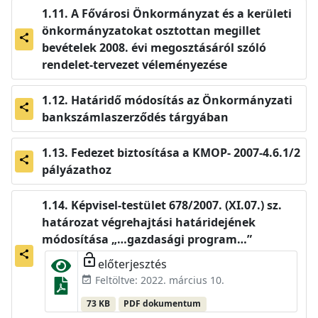
A Fővárosi Önkormányzat és a kerületi
önkormányzatokat osztottan megillet
share
bevételek 2008. évi megosztásáról szóló
rendelet-tervezet véleményezése
Határidő módosítás az Önkormányzati
share
bankszámlaszerződés tárgyában
Fedezet biztosítása a KMOP- 2007-4.6.1/2
share
pályázathoz
Képvisel-testület 678/2007. (XI.07.) sz.
határozat végrehajtási határidejének
módosítása „…gazdasági program…”
share
lock_open
előterjesztés
Feltöltve: 2022. március 10.
event_available
73 KB
PDF dokumentum