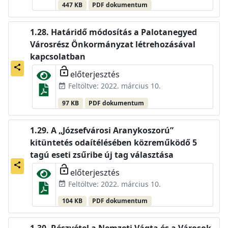
447 KB
PDF dokumentum
Határidő módosítás a Palotanegyed
Városrész Önkormányzat létrehozásával
kapcsolatban
share
lock_open
előterjesztés
Feltöltve: 2022. március 10.
event_available
97 KB
PDF dokumentum
A „Józsefvárosi Aranykoszorú”
kitüntetés odaítélésében közreműködő 5
tagú eseti zsűribe új tag választása
share
lock_open
előterjesztés
Feltöltve: 2022. március 10.
event_available
104 KB
PDF dokumentum