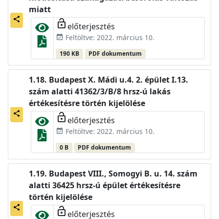
miatt
share
lock_open
előterjesztés
Feltöltve: 2022. március 10.
event_available
190 KB
PDF dokumentum
Budapest X. Mádi u.4. 2. épület I.13.
szám alatti 41362/3/B/8 hrsz-ú lakás
értékesítésre történ kijelölése
share
lock_open
előterjesztés
Feltöltve: 2022. március 10.
event_available
0 B
PDF dokumentum
Budapest VIII., Somogyi B. u. 14. szám
alatti 36425 hrsz-ú épület értékesítésre
történ kijelölése
share
lock_open
előterjesztés