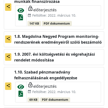
munkák finanszírozása
share
lock_open
előterjesztés
Feltöltve: 2022. március 10.
event_available
147 KB
PDF dokumentum
Magdolna Negyed Program monitoring-
share
rendszerének eredményeiről szóló beszámoló
2007. évi költségvetési és végrehajtási
share
rendelet módosítása
Szabad pénzmaradvány
felhasználásának engedélyezése
lock_open
előterjesztés
share
Feltöltve: 2022. március 10.
event_available
69 KB
PDF dokumentum