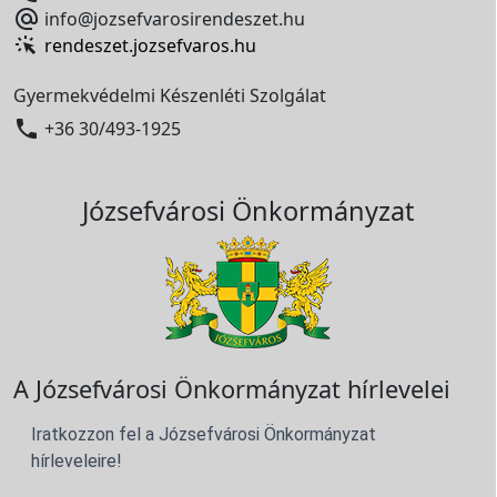

info@jozsefvarosirendeszet.hu
rendeszet.jozsefvaros.hu
Gyermekvédelmi Készenléti Szolgálat

+36 30/493-1925
Józsefvárosi Önkormányzat
A Józsefvárosi Önkormányzat hírlevelei
Iratkozzon fel a Józsefvárosi Önkormányzat
hírleveleire!