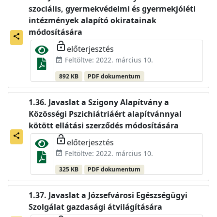
szociális, gyermekvédelmi és gyermekjóléti
intézmények alapító okiratainak
módosítására
share
lock_open
előterjesztés
Feltöltve: 2022. március 10.
event_available
892 KB
PDF dokumentum
Javaslat a Szigony Alapítvány a
Közösségi Pszichiátriáért alapítvánnyal
kötött ellátási szerződés módosítására
share
lock_open
előterjesztés
Feltöltve: 2022. március 10.
event_available
325 KB
PDF dokumentum
Javaslat a Józsefvárosi Egészségügyi
Szolgálat gazdasági átvilágítására