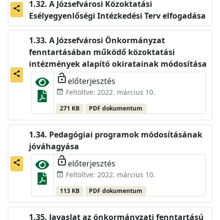
A Józsefvárosi Közoktatási
share
Esélyegyenlőségi Intézkedési Terv elfogadása
A Józsefvárosi Önkormányzat
fenntartásában működő közoktatási
intézmények alapító okiratainak módosítása
share
lock_open
előterjesztés
Feltöltve: 2022. március 10.
event_available
271 KB
PDF dokumentum
Pedagógiai programok módosításának
jóváhagyása
lock_open
előterjesztés
share
Feltöltve: 2022. március 10.
event_available
113 KB
PDF dokumentum
Javaslat az önkormányzati fenntartású