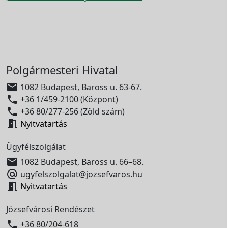
Polgármesteri Hivatal

1082 Budapest, Baross u. 63-67.

+36 1/459-2100 (Központ)

+36 80/277-256 (Zöld szám)

Nyitvatartás
Ügyfélszolgálat

1082 Budapest, Baross u. 66–68.

ugyfelszolgalat@jozsefvaros.hu

Nyitvatartás
Józsefvárosi Rendészet

+36 80/204-618