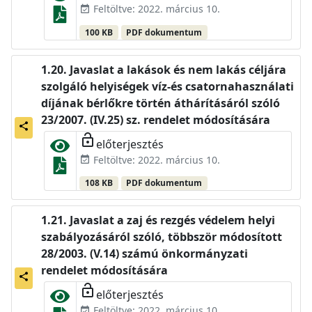
Feltöltve: 2022. március 10.
event_available
100 KB
PDF dokumentum
Javaslat a lakások és nem lakás céljára
szolgáló helyiségek víz-és csatornahasználati
díjának bérlőkre történ áthárításáról szóló
23/2007. (IV.25) sz. rendelet módosítására
share
lock_open
előterjesztés
Feltöltve: 2022. március 10.
event_available
108 KB
PDF dokumentum
Javaslat a zaj és rezgés védelem helyi
szabályozásáról szóló, többször módosított
28/2003. (V.14) számú önkormányzati
rendelet módosítására
share
lock_open
előterjesztés
Feltöltve: 2022. március 10.
event_available