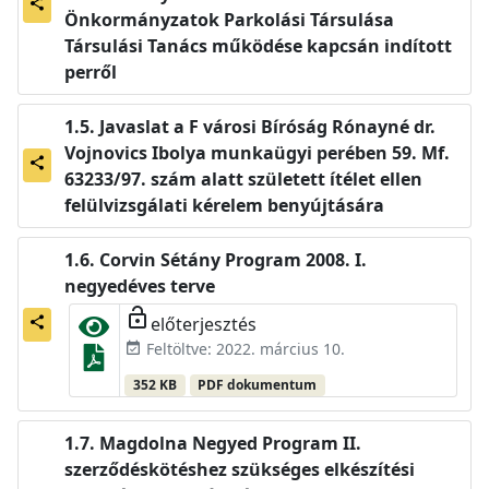
share
Önkormányzatok Parkolási Társulása
Társulási Tanács működése kapcsán indított
perről
Javaslat a F városi Bíróság Rónayné dr.
Vojnovics Ibolya munkaügyi perében 59. Mf.
share
63233/97. szám alatt született ítélet ellen
felülvizsgálati kérelem benyújtására
Corvin Sétány Program 2008. I.
negyedéves terve
lock_open
előterjesztés
share
Feltöltve: 2022. március 10.
event_available
352 KB
PDF dokumentum
Magdolna Negyed Program II.
szerződéskötéshez szükséges elkészítési