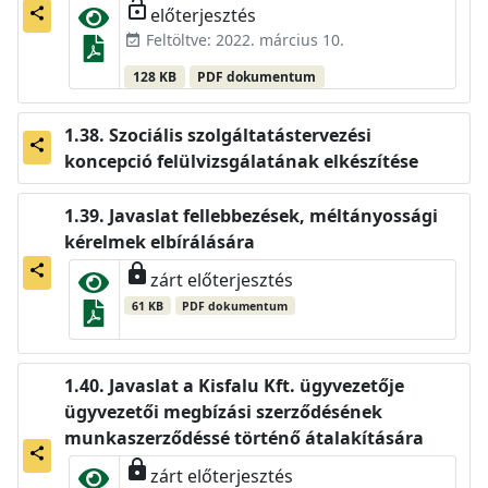
lock_open
előterjesztés
share
Feltöltve: 2022. március 10.
event_available
128 KB
PDF dokumentum
Szociális szolgáltatástervezési
share
koncepció felülvizsgálatának elkészítése
Javaslat fellebbezések, méltányossági
kérelmek elbírálására
lock
share
zárt előterjesztés
61 KB
PDF dokumentum
Javaslat a Kisfalu Kft. ügyvezetője
ügyvezetői megbízási szerződésének
munkaszerződéssé történő átalakítására
share
lock
zárt előterjesztés