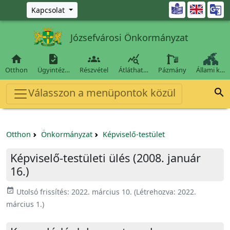
Ugrás a fő tartalomra

Kapcsolat
Józsefvárosi Önkormányzat




Otthon
Ügyintéz…
Részvétel
Átláthat…
Pázmány
Állami k…
Válasszon a menüpontok közül

Otthon
Önkormányzat
Képviselő-testület
Képviselő-testületi ülés (2008. január
16.)
event_available
Utolsó frissítés:
2022. március 10.
(Létrehozva:
2022.
március 1.
)