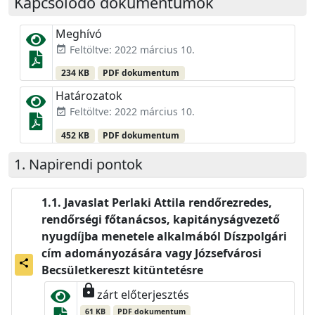
Kapcsolódó dokumentumok
Meghívó
Feltöltve: 2022 március 10.
event_available
234 KB
PDF dokumentum
Határozatok
Feltöltve: 2022 március 10.
event_available
452 KB
PDF dokumentum
Napirendi pontok
Javaslat Perlaki Attila rendőrezredes,
rendőrségi főtanácsos, kapitányságvezető
nyugdíjba menetele alkalmából Díszpolgári
cím adományozására vagy Józsefvárosi
share
Becsületkereszt kitüntetésre
lock
zárt előterjesztés
61 KB
PDF dokumentum