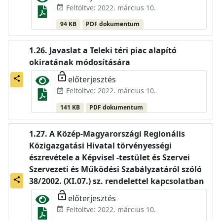
Feltöltve: 2022. március 10.
event_available
94 KB
PDF dokumentum
Javaslat a Teleki téri piac alapító
okiratának módosítására
lock_open
előterjesztés
share
Feltöltve: 2022. március 10.
event_available
141 KB
PDF dokumentum
A Közép-Magyarországi Regionális
Közigazgatási Hivatal törvényességi
észrevétele a Képvisel -testület és Szervei
Szervezeti és Működési Szabályzatáról szóló
share
38/2002. (XI.07.) sz. rendelettel kapcsolatban
lock_open
előterjesztés
Feltöltve: 2022. március 10.
event_available