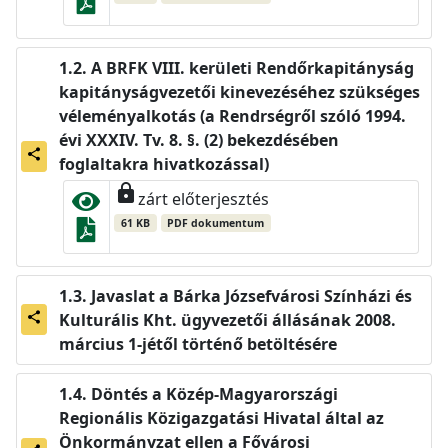
A BRFK VIII. kerületi Rendőrkapitányság
kapitányságvezetői kinevezéséhez szükséges
véleményalkotás (a Rendrségről szóló 1994.
évi XXXIV. Tv. 8. §. (2) bekezdésében
share
foglaltakra hivatkozással)
lock
zárt előterjesztés
61 KB
PDF dokumentum
Javaslat a Bárka Józsefvárosi Színházi és
Kulturális Kht. ügyvezetői állásának 2008.
share
március 1-jétől történő betöltésére
Döntés a Közép-Magyarországi
Regionális Közigazgatási Hivatal által az
Önkormányzat ellen a Fővárosi