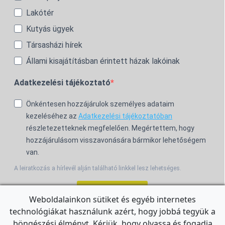
Lakótér
Kutyás ügyek
Társasházi hírek
Állami kisajátításban érintett házak lakóinak
Adatkezelési tájékoztató
Önkéntesen hozzájárulok személyes adataim
kezeléséhez az
Adatkezelési tájékoztatóban
részletezetteknek megfelelően. Megértettem, hogy
hozzájárulásom visszavonására bármikor lehetőségem
van.
A leiratkozás a hírlevél alján található linkkel lesz lehetséges.
Feliratkozom!
Weboldalainkon sütiket és egyéb internetes
technológiákat használunk azért, hogy jobbá tegyük a
For the English Newsletter, click
HERE.
böngészési élményt. Kérjük, hogy olvassa és fogadja