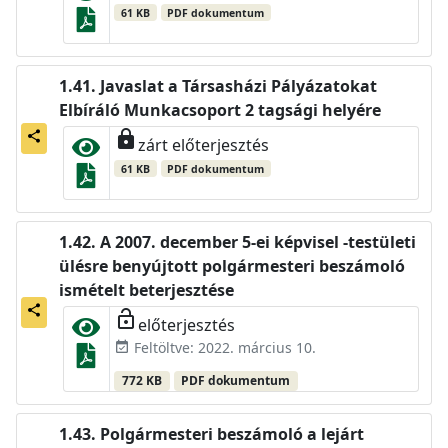
61 KB
PDF dokumentum
Javaslat a Társasházi Pályázatokat
Elbíráló Munkacsoport 2 tagsági helyére
lock
share
zárt előterjesztés
61 KB
PDF dokumentum
A 2007. december 5-ei képvisel -testületi
ülésre benyújtott polgármesteri beszámoló
ismételt beterjesztése
share
lock_open
előterjesztés
Feltöltve: 2022. március 10.
event_available
772 KB
PDF dokumentum
Polgármesteri beszámoló a lejárt