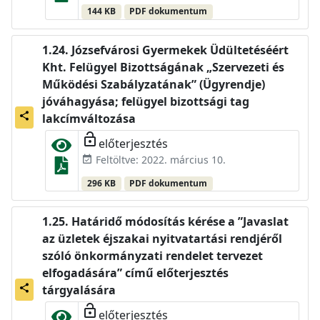
144 KB
PDF dokumentum
Józsefvárosi Gyermekek Üdültetéséért
Kht. Felügyel Bizottságának „Szervezeti és
Működési Szabályzatának” (Ügyrendje)
jóváhagyása; felügyel bizottsági tag
share
lakcímváltozása
lock_open
előterjesztés
Feltöltve: 2022. március 10.
event_available
296 KB
PDF dokumentum
Határidő módosítás kérése a ”Javaslat
az üzletek éjszakai nyitvatartási rendjéről
szóló önkormányzati rendelet tervezet
elfogadására” című előterjesztés
share
tárgyalására
lock_open
előterjesztés