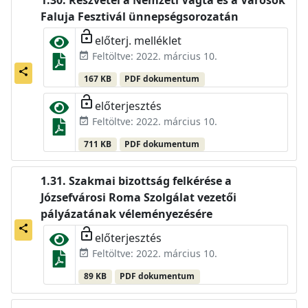
Részvétel a Nemzeti Vágta és a Városok
Faluja Fesztivál ünnepségsorozatán
lock_open
előterj. melléklet
Feltöltve: 2022. március 10.
event_available
share
167 KB
PDF dokumentum
lock_open
előterjesztés
Feltöltve: 2022. március 10.
event_available
711 KB
PDF dokumentum
Szakmai bizottság felkérése a
Józsefvárosi Roma Szolgálat vezetői
pályázatának véleményezésére
share
lock_open
előterjesztés
Feltöltve: 2022. március 10.
event_available
89 KB
PDF dokumentum