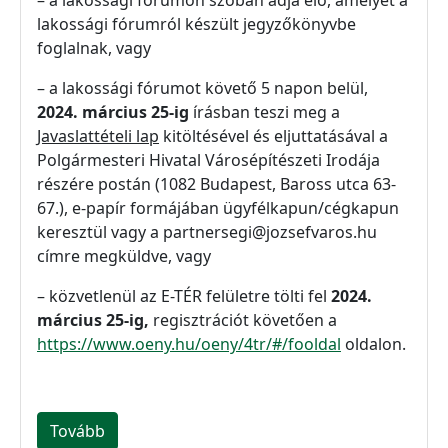
– a lakossági fórumon szóban adja elő, amelyet a
lakossági fórumról készült jegyzőkönyvbe
foglalnak, vagy
– a lakossági fórumot követő 5 napon belül,
2024. március 25-ig
írásban teszi meg a
Javaslattételi lap
kitöltésével és eljuttatásával a
Polgármesteri Hivatal Városépítészeti Irodája
részére postán (1082 Budapest, Baross utca 63-
67.), e-papír formájában ügyfélkapun/cégkapun
keresztül vagy a partnersegi@jozsefvaros.hu
címre megküldve, vagy
– közvetlenül az E-TÉR felületre tölti fel
2024.
március 25-ig,
regisztrációt követően a
https://www.oeny.hu/oeny/4tr/#/fooldal
oldalon.
Tovább