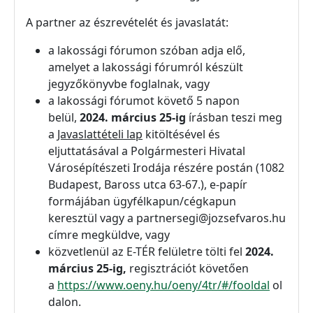
A partner az észrevételét és javaslatát:
a lakossági fórumon szóban adja elő,
amelyet a lakossági fórumról készült
jegyzőkönyvbe foglalnak, vagy
a lakossági fórumot követő 5 napon
belül,
2024. március 25-ig
írásban teszi meg
a
Javaslattételi lap
kitöltésével és
eljuttatásával a Polgármesteri Hivatal
Városépítészeti Irodája részére postán (1082
Budapest, Baross utca 63-67.), e-papír
formájában ügyfélkapun/cégkapun
keresztül vagy a partnersegi@jozsefvaros.hu
címre megküldve, vagy
közvetlenül az E-TÉR felületre tölti fel
2024.
március 25-ig,
regisztrációt követően
a
https://www.oeny.hu/oeny/4tr/#/fooldal
ol
dalon.