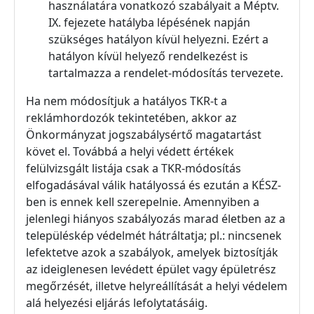
használatára vonatkozó szabályait a Méptv.
IX. fejezete hatályba lépésének napján
szükséges hatályon kívül helyezni. Ezért a
hatályon kívül helyező rendelkezést is
tartalmazza a rendelet-módosítás tervezete.
Ha nem módosítjuk a hatályos TKR-t a
reklámhordozók tekintetében, akkor az
Önkormányzat jogszabálysértő magatartást
követ el. Továbbá a helyi védett értékek
felülvizsgált listája csak a TKR-módosítás
elfogadásával válik hatályossá és ezután a KÉSZ-
ben is ennek kell szerepelnie. Amennyiben a
jelenlegi hiányos szabályozás marad életben az a
településkép védelmét hátráltatja; pl.: nincsenek
lefektetve azok a szabályok, amelyek biztosítják
az ideiglenesen levédett épület vagy épületrész
megőrzését, illetve helyreállítását a helyi védelem
alá helyezési eljárás lefolytatásáig.