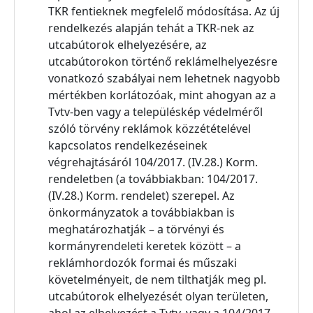
TKR fentieknek megfelelő módosítása. Az új
rendelkezés alapján tehát a TKR-nek az
utcabútorok elhelyezésére, az
utcabútorokon történő reklámelhelyezésre
vonatkozó szabályai nem lehetnek nagyobb
mértékben korlátozóak, mint ahogyan az a
Tvtv-ben vagy a településkép védelméről
szóló törvény reklámok közzétételével
kapcsolatos rendelkezéseinek
végrehajtásáról 104/2017. (IV.28.) Korm.
rendeletben (a továbbiakban: 104/2017.
(IV.28.) Korm. rendelet) szerepel. Az
önkormányzatok a továbbiakban is
meghatározhatják – a törvényi és
kormányrendeleti keretek között – a
reklámhordozók formai és műszaki
követelményeit, de nem tilthatják meg pl.
utcabútorok elhelyezését olyan területen,