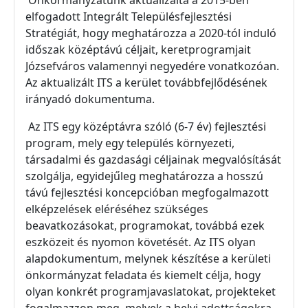
Önkormányzatunk aktualizálta a 2015-ben
elfogadott Integrált Településfejlesztési
Stratégiát, hogy meghatározza a 2020-tól induló
időszak középtávú céljait, keretprogramjait
Józsefváros valamennyi negyedére vonatkozóan.
Az aktualizált ITS a kerület továbbfejlődésének
irányadó dokumentuma.
Az ITS egy középtávra szóló (6-7 év) fejlesztési
program, mely egy település környezeti,
társadalmi és gazdasági céljainak megvalósítását
szolgálja, egyidejűleg meghatározza a hosszú
távú fejlesztési koncepcióban megfogalmazott
elképzelések eléréséhez szükséges
beavatkozásokat, programokat, továbbá ezek
eszközeit és nyomon követését. Az ITS olyan
alapdokumentum, melynek készítése a kerületi
önkormányzat feladata és kiemelt célja, hogy
olyan konkrét programjavaslatokat, projekteket