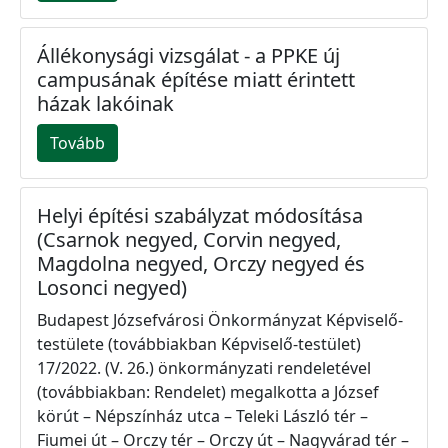
Állékonysági vizsgálat - a PPKE új
campusának építése miatt érintett
házak lakóinak
Tovább
Helyi építési szabályzat módosítása
(Csarnok negyed, Corvin negyed,
Magdolna negyed, Orczy negyed és
Losonci negyed)
Budapest Józsefvárosi Önkormányzat Képviselő-
testülete (továbbiakban Képviselő-testület)
17/2022. (V. 26.) önkormányzati rendeletével
(továbbiakban: Rendelet) megalkotta a József
körút – Népszínház utca – Teleki László tér –
Fiumei út – Orczy tér – Orczy út – Nagyvárad tér –