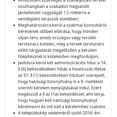
Módosítani szükséges a szabályozási tervvel
összhangban a szabadon hagyandó
járdafelület nagyságát 1,5 méterre a
vendéglátó teraszok esetében;
Meghatározásra kerül a szakmai konzultáció
kérésének időbeli előírása, hogy minden
olyan terv, amely országos vagy területi
tervtanács köteles, még a tervek tervtanács
előtti tárgyalását megelőzően a kerületi
főépítésznél is kötelezően megforduljon;
Javításra kerül két adminisztrációs hiba: a 14.
§ (6) bekezdésében hibás a hivatkozás illetve
az 57. § (1) bekezdésében hibásan szerepelt,
hogy hatósági bizonyítvány is a 9. melléklet
szerinti kérelem benyújtásával indul. Ezért
kiegészült a § az (1a) bekezdéssel, ami leírja,
hogy hogyan kell hatósági bizonyítványt
kérelmezni és mit kell a kérelemhez csatolni;
A településkép védelméről szóló 2016. évi