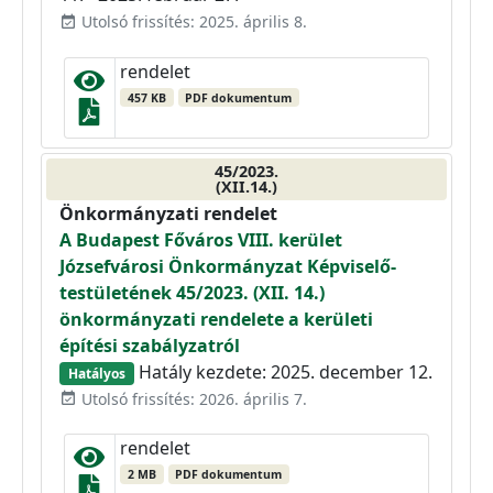
Utolsó frissítés: 2025. április 8.
event_available
rendelet
457 KB
PDF dokumentum
45/2023.
(XII.14.)
Önkormányzati rendelet
A Budapest Főváros VIII. kerület
Józsefvárosi Önkormányzat Képviselő-
testületének 45/2023. (XII. 14.)
önkormányzati rendelete a kerületi
építési szabályzatról
Hatály kezdete: 2025. december 12.
Hatályos
Utolsó frissítés: 2026. április 7.
event_available
rendelet
2 MB
PDF dokumentum