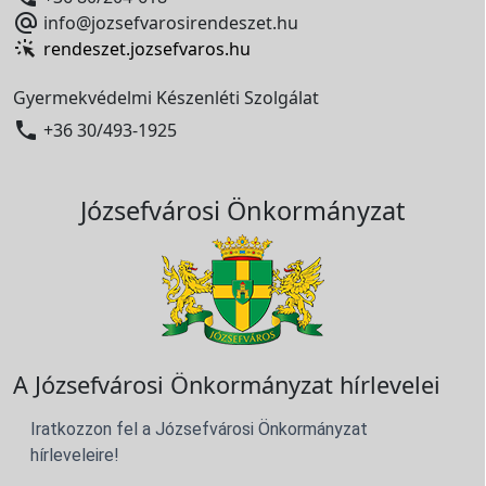

info@jozsefvarosirendeszet.hu
rendeszet.jozsefvaros.hu
Gyermekvédelmi Készenléti Szolgálat

+36 30/493-1925
Józsefvárosi Önkormányzat
A Józsefvárosi Önkormányzat hírlevelei
Iratkozzon fel a Józsefvárosi Önkormányzat
hírleveleire!