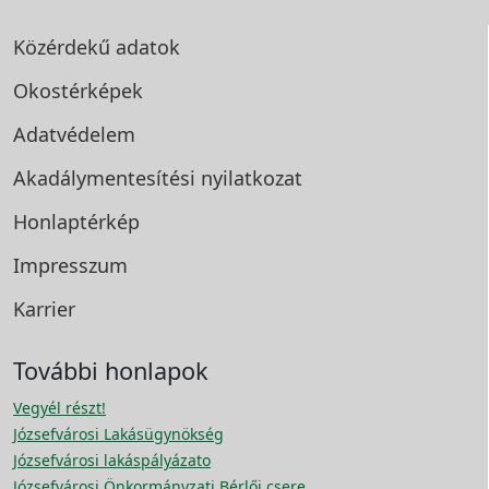
Közérdekű adatok
Okostérképek
Adatvédelem
Akadálymentesítési
nyilatkozat
Honlaptérkép
Impresszum
Karrier
További honlapok
Vegyél részt!
Józsefvárosi Lakásügynökség
Józsefvárosi lakáspályázato
Józsefvárosi Önkormányzati Bérlői csere