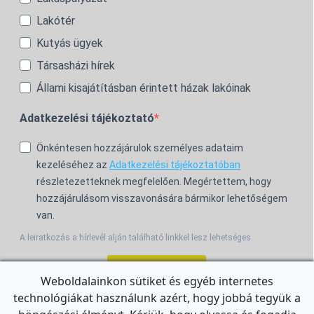
Lakótér
Kutyás ügyek
Társasházi hírek
Állami kisajátításban érintett házak lakóinak
Adatkezelési tájékoztató
Önkéntesen hozzájárulok személyes adataim
kezeléséhez az
Adatkezelési tájékoztatóban
részletezetteknek megfelelően. Megértettem, hogy
hozzájárulásom visszavonására bármikor lehetőségem
van.
A leiratkozás a hírlevél alján található linkkel lesz lehetséges.
Feliratkozom!
Weboldalainkon sütiket és egyéb internetes
technológiákat használunk azért, hogy jobbá tegyük a
For the English Newsletter, click
HERE.