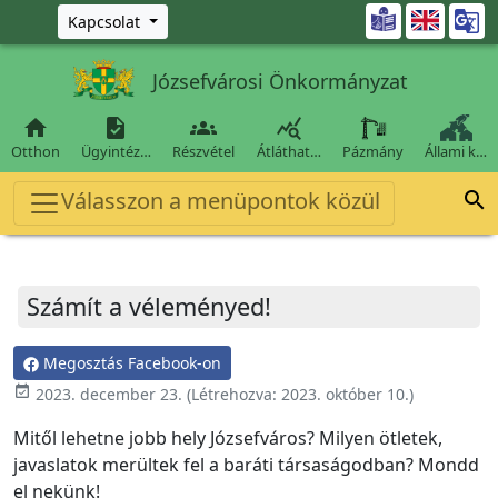
Ugrás a fő tartalomra

Kapcsolat
Józsefvárosi Önkormányzat




Otthon
Ügyintéz…
Részvétel
Átláthat…
Pázmány
Állami k…
Válasszon a menüpontok közül

Számít a véleményed!
Megosztás Facebook-on
event_available
2023. december 23.
(Létrehozva:
2023. október 10.
)
Mitől lehetne jobb hely Józsefváros? Milyen ötletek,
javaslatok merültek fel a baráti társaságodban? Mondd
el nekünk!