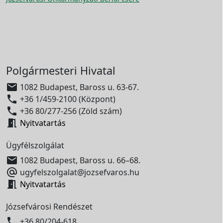
Polgármesteri Hivatal

1082 Budapest, Baross u. 63-67.

+36 1/459-2100 (Központ)

+36 80/277-256 (Zöld szám)

Nyitvatartás
Ügyfélszolgálat

1082 Budapest, Baross u. 66–68.

ugyfelszolgalat@jozsefvaros.hu

Nyitvatartás
Józsefvárosi Rendészet

+36 80/204-618