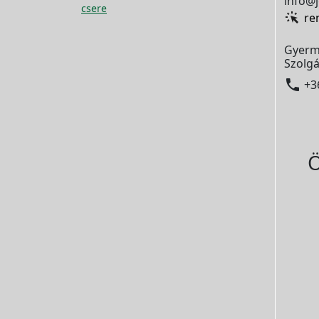
info@j
csere
re
Gyerm
Szolgá

+3
Ö