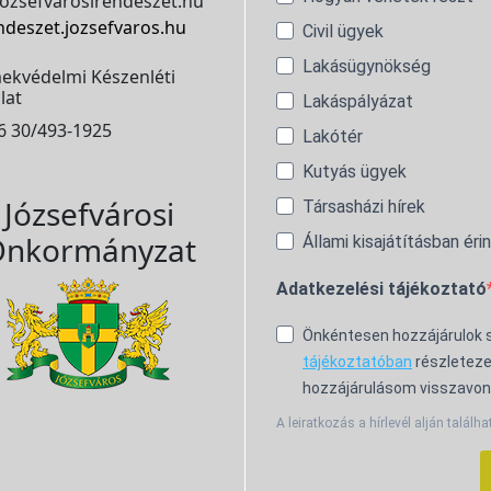
ozsefvarosirendeszet.hu
ndeszet.jozsefvaros.hu
Civil ügyek
Lakásügynökség
ekvédelmi Készenléti
lat
Lakáspályázat
6 30/493-1925
Lakótér
Kutyás ügyek
Józsefvárosi
Társasházi hírek
nkormányzat
Állami kisajátításban éri
Adatkezelési tájékoztató
Önkéntesen hozzájárulok
tájékoztatóban
részleteze
hozzájárulásom visszavon
A leiratkozás a hírlevél alján találha