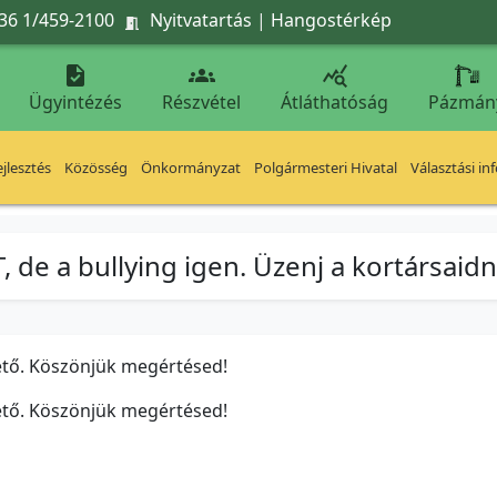
36 1/459-2100
Nyitvatartás
|
Hangostérkép




Ügyintézés
Részvétel
Átláthatóság
Pázmán
jlesztés
Közösség
Önkormányzat
Polgármesteri Hivatal
Választási in
e a bullying igen. Üzenj a kortársaidna
ető. Köszönjük megértésed!
ető. Köszönjük megértésed!