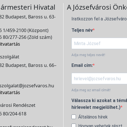
ármesteri Hivatal
A Józsefvárosi Önk
2 Budapest, Baross u. 63-
Iratkozzon fel a Józsefváro
 1/459-2100 (Központ)
Teljes név
 80/277-256 (Zöld szám)
itvatartás
Adja meg teljes nevét!
szolgálat
2 Budapest, Baross u. 66–
Email cím:
szolgalat@jozsefvaros.hu
Adja meg az email címét!
itvatartás
Válassza ki azokat a témá
városi Rendészet
hírlevelet megjelölhet.)
6 80/204-618
Általános hírek
Hogyan vehetek részt