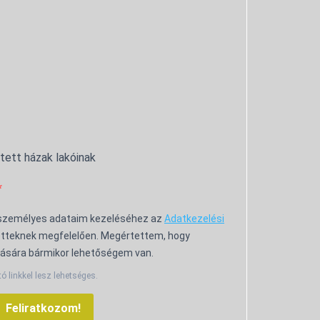
ntett házak lakóinak
 személyes adataim kezeléséhez az
Adatkezelési
tteknek megfelelően. Megértettem, hogy
ására bármikor lehetőségem van.
tó linkkel lesz lehetséges.
Feliratkozom!