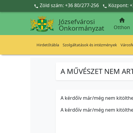
Ugrás a fő tartalomra
Zöld szám: +36 80/277-256
Központ: +



Józsefvárosi
Önkormányzat
Otthon
Hirdetőtábla
Szolgáltatások és intézmények
Városfe
A MŰVÉSZET NEM ART, d
A kérdőív már/még nem kitölth
A kérdőív már/még nem kitölth