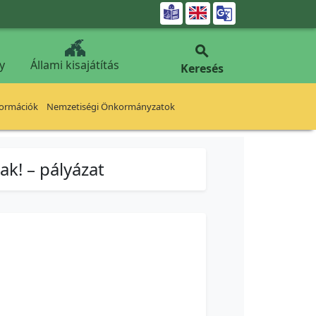


y
Állami kisajátítás
Keresés
formációk
Nemzetiségi Önkormányzatok
k! – pályázat