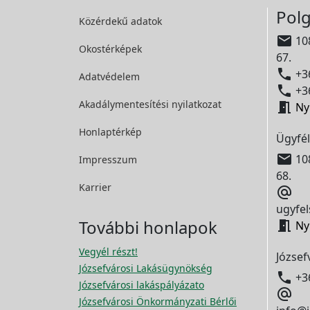
Polg
Közérdekű adatok

108
Okostérképek
67.

+36
Adatvédelem

+36
Akadálymentesítési
nyilatkozat

Ny
Honlaptérkép
Ügyfél

108
Impresszum
68.
Karrier

ugyfel
További honlapok

Ny
Vegyél részt!
József
Józsefvárosi Lakásügynökség

+3
Józsefvárosi lakáspályázato

Józsefvárosi Önkormányzati Bérlői