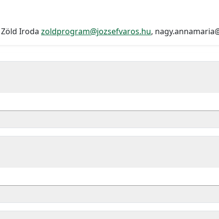
 Zöld Iroda
zoldprogram@jozsefvaros.hu
, nagy.annamaria