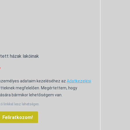
ntett házak lakóinak
 személyes adataim kezeléséhez az
Adatkezelési
tteknek megfelelően. Megértettem, hogy
ására bármikor lehetőségem van.
tó linkkel lesz lehetséges.
Feliratkozom!