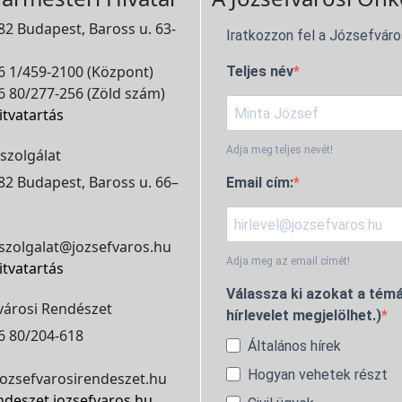
2 Budapest, Baross u. 63-
Iratkozzon fel a Józsefváro
 1/459-2100 (Központ)
Teljes név
 80/277-256 (Zöld szám)
itvatartás
Adja meg teljes nevét!
szolgálat
2 Budapest, Baross u. 66–
Email cím:
szolgalat@jozsefvaros.hu
Adja meg az email címét!
itvatartás
Válassza ki azokat a témá
városi Rendészet
hírlevelet megjelölhet.)
6 80/204-618
Általános hírek
Hogyan vehetek részt
ozsefvarosirendeszet.hu
ndeszet.jozsefvaros.hu