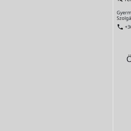
Gyerm
Szolgá

+3
Ö