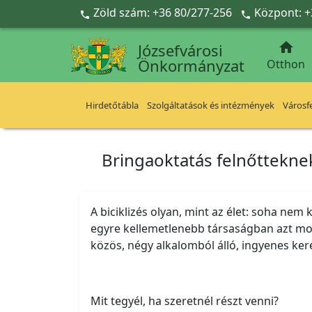
Ugrás a fő tartalomra
Zöld szám: +36 80/277-256
Központ: +



Józsefvárosi
Önkormányzat
Otthon
Hirdetőtábla
Szolgáltatások és intézmények
Városfe
Bringaoktatás felnőtteknek
A biciklizés olyan, mint az élet: soha nem
egyre kellemetlenebb társaságban azt mon
közös, négy alkalomból álló, ingyenes ke
Mit tegyél, ha szeretnél részt venni?