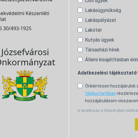
Civil ügyek
Lakásügynökség
ekvédelmi Készenléti
lat
Lakáspályázat
6 30/493-1925
Lakótér
Kutyás ügyek
Józsefvárosi
Társasházi hírek
nkormányzat
Állami kisajátításban éri
Adatkezelési tájékoztató
Önkéntesen hozzájárulok
tájékoztatóban
részleteze
hozzájárulásom visszavon
A leiratkozás a hírlevél alján találha