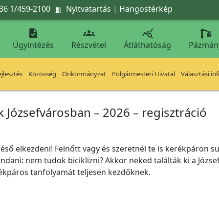
36 1/459-2100
Nyitvatartás
|
Hangostérkép




Ügyintézés
Részvétel
Átláthatóság
Pázmán
jlesztés
Közösség
Önkormányzat
Polgármesteri Hivatal
Választási in
 Józsefvárosban – 2026 – regisztráció
 késő elkezdeni! Felnőtt vagy és szeretnél te is kerékpáron
dani: nem tudok biciklizni? Akkor neked találták ki a Józ
rékpáros tanfolyamát teljesen kezdőknek.