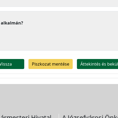
s alkalmán?
Vissza
Piszkozat mentése
Áttekintés és bekü
ármesteri Hivatal
A Józsefvárosi Önk