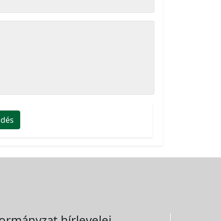
ldés
ormányzat hírlevelei