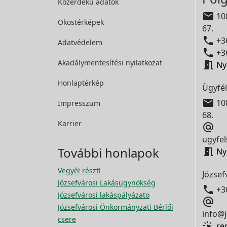
Közérdekű adatok

108
Okostérképek
67.

+36
Adatvédelem

+36
Akadálymentesítési
nyilatkozat

Ny
Honlaptérkép
Ügyfél

108
Impresszum
68.
Karrier

ugyfel
További honlapok

Ny
Vegyél részt!
József
Józsefvárosi Lakásügynökség

+3
Józsefvárosi lakáspályázato

Józsefvárosi Önkormányzati Bérlői
info@j
csere
re