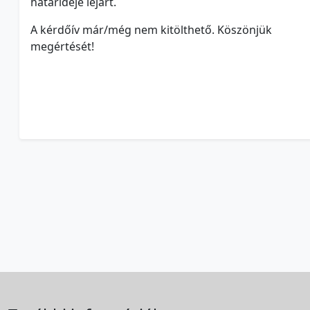
határideje lejárt.
A kérdőív már/még nem kitölthető. Köszönjük
megértését!