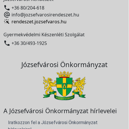

+36 80/204-618

info@jozsefvarosirendeszet.hu
rendeszet.jozsefvaros.hu
Gyermekvédelmi Készenléti Szolgálat

+36 30/493-1925
Józsefvárosi Önkormányzat
A Józsefvárosi Önkormányzat hírlevelei
Iratkozzon fel a Józsefvárosi Önkormányzat