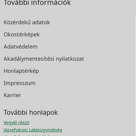
További információk
Közérdekű adatok
Okostérképek
Adatvédelem
Akadálymentesítési
nyilatkozat
Honlaptérkép
Impresszum
Karrier
További honlapok
Vegyél részt!
Józsefvárosi Lakásügynökség