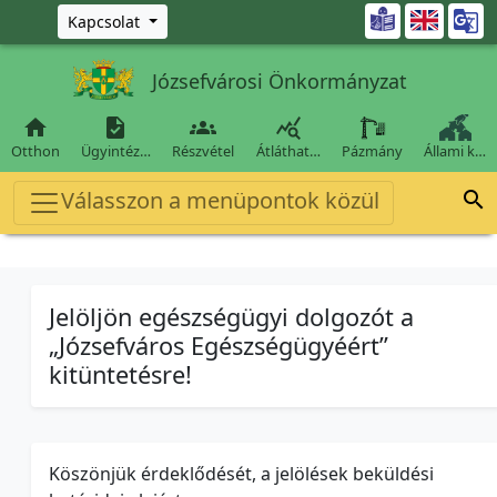
Ugrás a fő tartalomra

Kapcsolat
Józsefvárosi Önkormányzat




Otthon
Ügyintéz…
Részvétel
Átláthat…
Pázmány
Állami k…
Válasszon a menüpontok közül

Jelöljön egészségügyi dolgozót a
„Józsefváros Egészségügyéért”
kitüntetésre!
Köszönjük érdeklődését, a jelölések beküldési