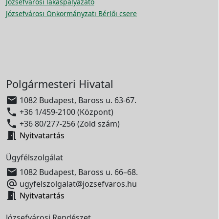
Józsefvárosi lakáspályázato
Józsefvárosi Önkormányzati Bérlői csere
Polgármesteri Hivatal

1082 Budapest, Baross u. 63-67.

+36 1/459-2100 (Központ)

+36 80/277-256 (Zöld szám)

Nyitvatartás
Ügyfélszolgálat

1082 Budapest, Baross u. 66–68.

ugyfelszolgalat@jozsefvaros.hu

Nyitvatartás
Józsefvárosi Rendészet