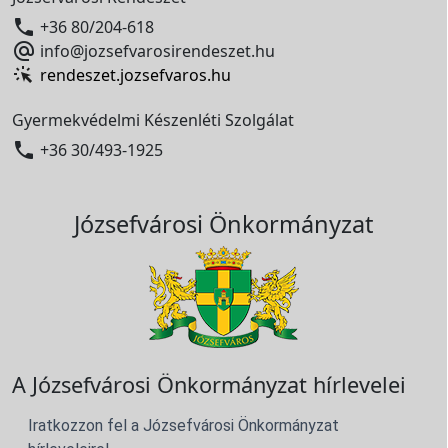

+36 80/204-618

info@jozsefvarosirendeszet.hu
rendeszet.jozsefvaros.hu
Gyermekvédelmi Készenléti Szolgálat

+36 30/493-1925
Józsefvárosi Önkormányzat
A Józsefvárosi Önkormányzat hírlevelei
Iratkozzon fel a Józsefvárosi Önkormányzat