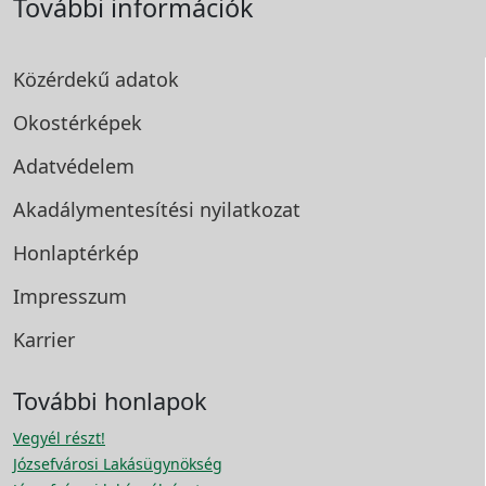
További információk
Közérdekű adatok
Okostérképek
Adatvédelem
Akadálymentesítési
nyilatkozat
Honlaptérkép
Impresszum
Karrier
További honlapok
Vegyél részt!
Józsefvárosi Lakásügynökség