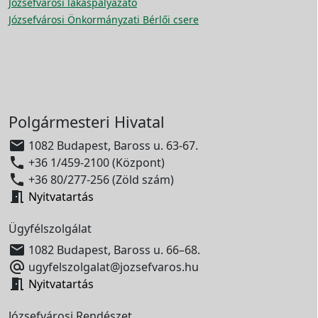
Józsefvárosi lakáspályázato
Józsefvárosi Önkormányzati Bérlői csere
Polgármesteri Hivatal

1082 Budapest, Baross u. 63-67.

+36 1/459-2100 (Központ)

+36 80/277-256 (Zöld szám)

Nyitvatartás
Ügyfélszolgálat

1082 Budapest, Baross u. 66–68.

ugyfelszolgalat@jozsefvaros.hu

Nyitvatartás
Józsefvárosi Rendészet