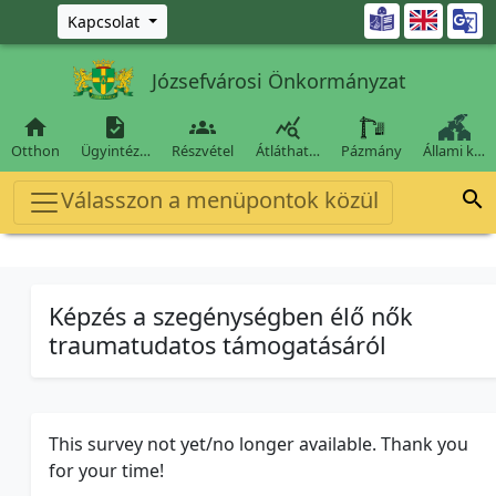
Ugrás a fő tartalomra

Kapcsolat
Józsefvárosi Önkormányzat




Otthon
Ügyintéz…
Részvétel
Átláthat…
Pázmány
Állami k…
Válasszon a menüpontok közül

Képzés a szegénységben élő nők
traumatudatos támogatásáról
This survey not yet/no longer available. Thank you
for your time!