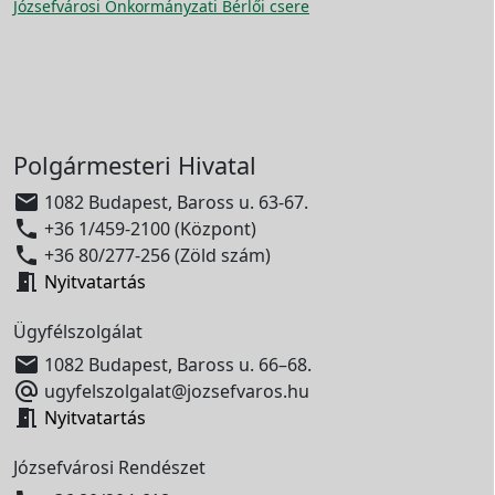
Józsefvárosi Önkormányzati Bérlői csere
Polgármesteri Hivatal

1082 Budapest, Baross u. 63-67.

+36 1/459-2100 (Központ)

+36 80/277-256 (Zöld szám)

Nyitvatartás
Ügyfélszolgálat

1082 Budapest, Baross u. 66–68.

ugyfelszolgalat@jozsefvaros.hu

Nyitvatartás
Józsefvárosi Rendészet