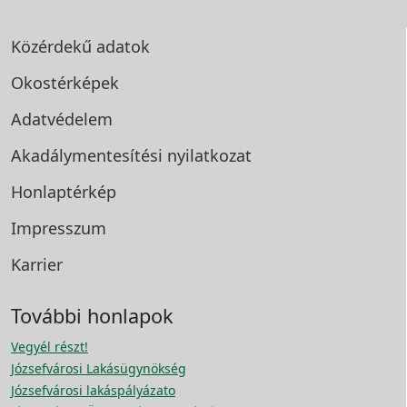
Közérdekű adatok
Okostérképek
Adatvédelem
Akadálymentesítési
nyilatkozat
Honlaptérkép
Impresszum
Karrier
További honlapok
Vegyél részt!
Józsefvárosi Lakásügynökség
Józsefvárosi lakáspályázato