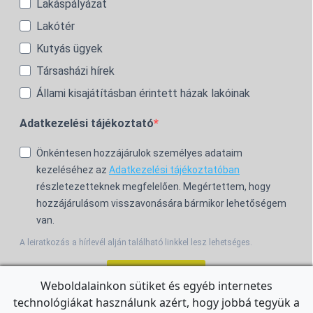
Lakáspályázat
Lakótér
Kutyás ügyek
Társasházi hírek
Állami kisajátításban érintett házak lakóinak
Adatkezelési tájékoztató
Önkéntesen hozzájárulok személyes adataim
kezeléséhez az
Adatkezelési tájékoztatóban
részletezetteknek megfelelően. Megértettem, hogy
hozzájárulásom visszavonására bármikor lehetőségem
van.
A leiratkozás a hírlevél alján található linkkel lesz lehetséges.
Feliratkozom!
Weboldalainkon sütiket és egyéb internetes
technológiákat használunk azért, hogy jobbá tegyük a
For the English Newsletter, click
HERE.