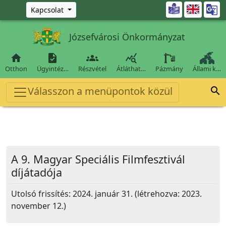
Ugrás a fő tartalomra

Kapcsolat
Józsefvárosi Önkormányzat




Otthon
Ügyintéz…
Részvétel
Átláthat…
Pázmány
Állami k…
Válasszon a menüpontok közül

A 9. Magyar Speciális Filmfesztivál
díjátadója
Utolsó frissítés: 2024. január 31. (létrehozva: 2023.
november 12.)