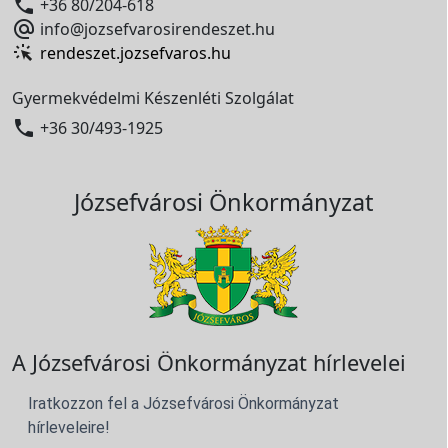

+36 80/204-618

info@jozsefvarosirendeszet.hu
rendeszet.jozsefvaros.hu
Gyermekvédelmi Készenléti Szolgálat

+36 30/493-1925
Józsefvárosi Önkormányzat
A Józsefvárosi Önkormányzat hírlevelei
Iratkozzon fel a Józsefvárosi Önkormányzat
hírleveleire!