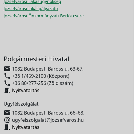
Józsefvárosi Lakásügynökség
Józsefvárosi lakáspályázato
Józsefvárosi Önkormányzati Bérlői csere
Polgármesteri Hivatal

1082 Budapest, Baross u. 63-67.

+36 1/459-2100 (Központ)

+36 80/277-256 (Zöld szám)

Nyitvatartás
Ügyfélszolgálat

1082 Budapest, Baross u. 66–68.

ugyfelszolgalat@jozsefvaros.hu

Nyitvatartás