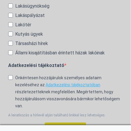
Lakásügynökség
Lakáspályázat
Lakótér
Kutyás ügyek
Társasházi hírek
Állami kisajátításban érintett házak lakóinak
Adatkezelési tájékoztató
Önkéntesen hozzájárulok személyes adataim
kezeléséhez az
Adatkezelési tájékoztatóban
részletezetteknek megfelelően. Megértettem, hogy
hozzájárulásom visszavonására bármikor lehetőségem
van.
A leiratkozás a hírlevél alján található linkkel lesz lehetséges.
Feliratkozom!