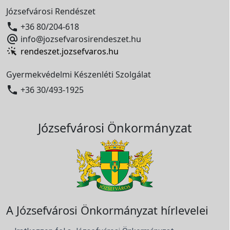
Józsefvárosi Rendészet

+36 80/204-618

info@jozsefvarosirendeszet.hu
rendeszet.jozsefvaros.hu
Gyermekvédelmi Készenléti Szolgálat

+36 30/493-1925
Józsefvárosi Önkormányzat
A Józsefvárosi Önkormányzat hírlevelei