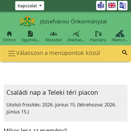
Ugrás a fő tartalomra

Kapcsolat
Józsefvárosi Önkormányzat




Otthon
Ügyintéz…
Részvétel
Átláthat…
Pázmány
Állami k…
Válasszon a menüpontok közül

Családi nap a Teleki téri piacon
Utolsó frissítés: 2026. június 15. (létrehozva: 2026.
június 15.)
Mikor lesz az esemény?