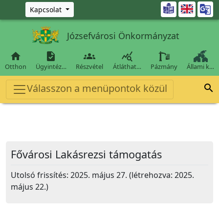
Ugrás a fő tartalomra

Kapcsolat
Józsefvárosi Önkormányzat




Otthon
Ügyintéz…
Részvétel
Átláthat…
Pázmány
Állami k…
Válasszon a menüpontok közül

Fővárosi Lakásrezsi támogatás
Utolsó frissítés: 2025. május 27. (létrehozva: 2025.
május 22.)