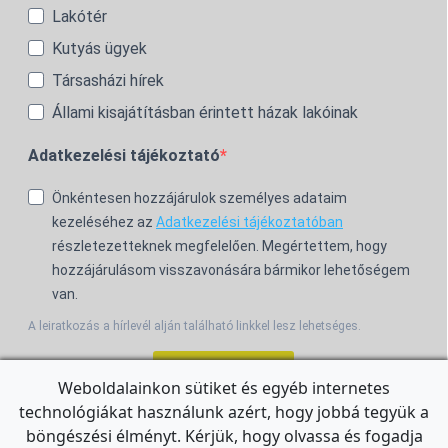
Lakótér
Kutyás ügyek
Társasházi hírek
Állami kisajátításban érintett házak lakóinak
Adatkezelési tájékoztató
Önkéntesen hozzájárulok személyes adataim
kezeléséhez az
Adatkezelési tájékoztatóban
részletezetteknek megfelelően. Megértettem, hogy
hozzájárulásom visszavonására bármikor lehetőségem
van.
A leiratkozás a hírlevél alján található linkkel lesz lehetséges.
Feliratkozom!
Weboldalainkon sütiket és egyéb internetes
technológiákat használunk azért, hogy jobbá tegyük a
For the English Newsletter, click
HERE.
böngészési élményt. Kérjük, hogy olvassa és fogadja