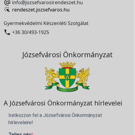

info@jozsefvarosirendeszet.hu
rendeszet.jozsefvaros.hu
Gyermekvédelmi Készenléti Szolgálat

+36 30/493-1925
Józsefvárosi Önkormányzat
A Józsefvárosi Önkormányzat hírlevelei
Iratkozzon fel a Józsefvárosi Önkormányzat
hírleveleire!
Teljes név