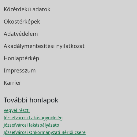
Közérdekű adatok
Okostérképek
Adatvédelem
Akadálymentesítési
nyilatkozat
Honlaptérkép
Impresszum
Karrier
További honlapok
Vegyél részt!
Józsefvárosi Lakásügynökség
Józsefvárosi lakáspályázato
Józsefvárosi Önkormányzati Bérlői csere