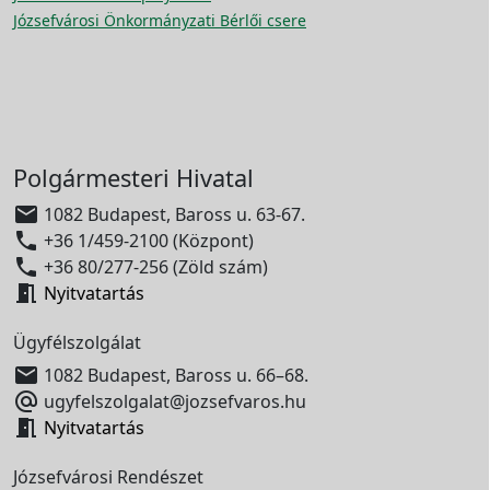
Józsefvárosi Önkormányzati Bérlői csere
Polgármesteri Hivatal

1082 Budapest, Baross u. 63-67.

+36 1/459-2100 (Központ)

+36 80/277-256 (Zöld szám)

Nyitvatartás
Ügyfélszolgálat

1082 Budapest, Baross u. 66–68.

ugyfelszolgalat@jozsefvaros.hu

Nyitvatartás
Józsefvárosi Rendészet