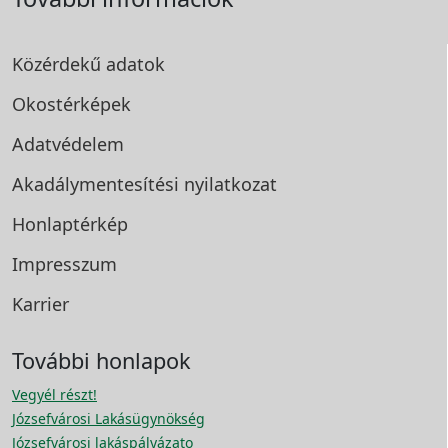
Közérdekű adatok
Okostérképek
Adatvédelem
Akadálymentesítési
nyilatkozat
Honlaptérkép
Impresszum
Karrier
További honlapok
Vegyél részt!
Józsefvárosi Lakásügynökség
Józsefvárosi lakáspályázato