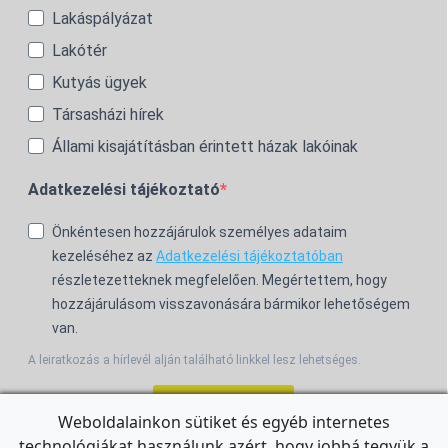
Lakáspályázat
Lakótér
Kutyás ügyek
Társasházi hírek
Állami kisajátításban érintett házak lakóinak
Adatkezelési tájékoztató
Önkéntesen hozzájárulok személyes adataim
kezeléséhez az
Adatkezelési tájékoztatóban
részletezetteknek megfelelően. Megértettem, hogy
hozzájárulásom visszavonására bármikor lehetőségem
van.
A leiratkozás a hírlevél alján található linkkel lesz lehetséges.
Feliratkozom!
Weboldalainkon sütiket és egyéb internetes
technológiákat használunk azért, hogy jobbá tegyük a