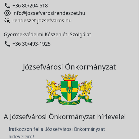

+36 80/204-618

info@jozsefvarosirendeszet.hu
rendeszet.jozsefvaros.hu
Gyermekvédelmi Készenléti Szolgálat

+36 30/493-1925
Józsefvárosi Önkormányzat
A Józsefvárosi Önkormányzat hírlevelei
Iratkozzon fel a Józsefvárosi Önkormányzat
hírleveleire!