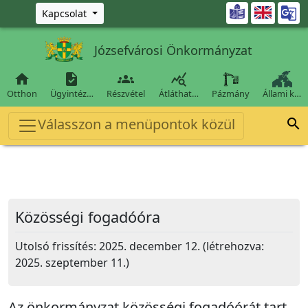
Ugrás a fő tartalomra

Kapcsolat
Józsefvárosi Önkormányzat




Otthon
Ügyintéz…
Részvétel
Átláthat…
Pázmány
Állami k…
Válasszon a menüpontok közül

Közösségi fogadóóra
Utolsó frissítés: 2025. december 12. (létrehozva:
2025. szeptember 11.)
Az önkormányzat közösségi fogadóórát tart.